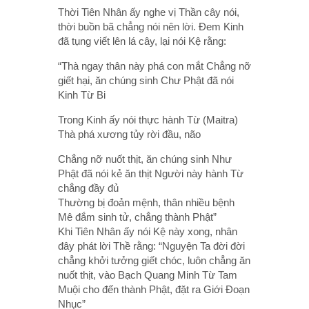
Thời Tiên Nhân ấy nghe vị Thần cây nói,
thời buồn bã chẳng nói nên lời. Đem Kinh
đã tụng viết lên lá cây, lại nói Kệ rằng:
“Thà ngay thân này phá con mắt Chẳng nỡ
giết hại, ăn chúng sinh Chư Phật đã nói
Kinh Từ Bi
Trong Kinh ấy nói thực hành Từ (Maitra)
Thà phá xương tủy rời đầu, não
Chẳng nỡ nuốt thịt, ăn chúng sinh Như
Phật đã nói kẻ ăn thịt Người này hành Từ
chẳng đầy đủ
Thường bị đoản mệnh, thân nhiều bệnh
Mê đắm sinh tử, chẳng thành Phật”
Khi Tiên Nhân ấy nói Kệ này xong, nhân
đây phát lời Thề rằng: “Nguyện Ta đời đời
chẳng khởi tưởng giết chóc, luôn chẳng ăn
nuốt thịt, vào Bạch Quang Minh Từ Tam
Muội cho đến thành Phật, đặt ra Giới Đoạn
Nhục”