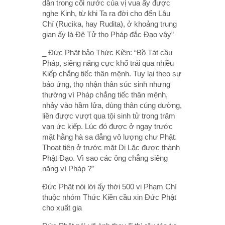
dân trong cõi nước của vị vua ấy được
nghe Kinh, từ khi Ta ra đời cho đến Lâu
Chí (Rucika, hay Rudita), ở khoảng trung
gian ấy là Đệ Tử thọ Pháp đắc Đạo vậy”
_ Đức Phật bảo Thức Kiền: “Bồ Tát cầu
Pháp, siêng năng cực khổ trải qua nhiều
Kiếp chẳng tiếc thân mệnh. Tuy lại theo sự
báo ứng, thọ nhận thân súc sinh nhưng
thường vì Pháp chẳng tiếc thân mệnh,
nhảy vào hầm lửa, dùng thân cúng dường,
liền được vượt qua tội sinh tử trong trăm
vạn ức kiếp. Lúc đó được ở ngay trước
mặt hằng hà sa đẳng vô lượng chư Phật.
Thoạt tiên ở trước mặt Di Lặc được thành
Phật Đạo. Vì sao các ông chẳng siêng
năng vì Pháp ?”
Đức Phật nói lời ấy thời 500 vị Phạm Chí
thuộc nhóm Thức Kiền cầu xin Đức Phật
cho xuất gia