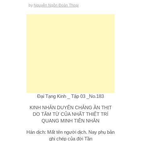
by
Nguyên Ngôn Đoàn Thoại
Đại Tạng Kinh _ Tập 03 _No.183
KINH NHÂN DUYÊN CHẲNG ĂN THỊT
DO TÂM TỪ CỦA NHẤT THIẾT TRÍ
QUANG MINH TIÊN NHÂN
Hán dịch: Mất tên người dịch. Nay phụ bản
ghi chép của đời Tần