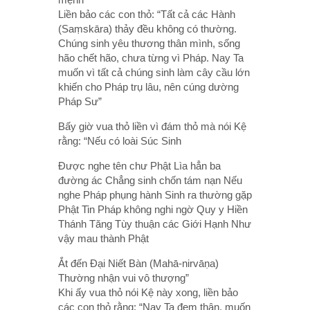
Liền bảo các con thỏ: “Tất cả các Hành
(Saṃskāra) thảy đều không có thường.
Chúng sinh yêu thương thân mình, sống
hão chết hão, chưa từng vì Pháp. Nay Ta
muốn vì tất cả chúng sinh làm cây cầu lớn
khiến cho Pháp trụ lâu, nên cúng dường
Pháp Sư”
Bấy giờ vua thỏ liền vì đám thỏ mà nói Kệ
rằng: “Nếu có loài Súc Sinh
Được nghe tên chư Phật Lìa hẳn ba
đường ác Chẳng sinh chốn tám nạn Nếu
nghe Pháp phụng hành Sinh ra thường gặp
Phật Tin Pháp không nghi ngờ Quy y Hiền
Thánh Tăng Tùy thuận các Giới Hạnh Như
vậy mau thành Phật
Ắt đến Đại Niết Bàn (Mahā-nirvāṇa)
Thường nhận vui vô thượng”
Khi ấy vua thỏ nói Kệ này xong, liền bảo
các con thỏ rằng: “Nay Ta đem thân, muốn