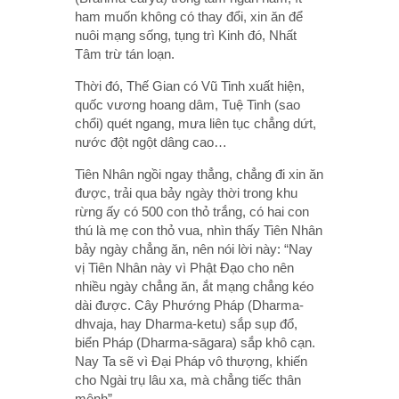
ham muốn không có thay đổi, xin ăn để
nuôi mạng sống, tụng trì Kinh đó, Nhất
Tâm trừ tán loạn.
Thời đó, Thế Gian có Vũ Tinh xuất hiện,
quốc vương hoang dâm, Tuệ Tinh (sao
chổi) quét ngang, mưa liên tục chẳng dứt,
nước đột ngột dâng cao…
Tiên Nhân ngồi ngay thẳng, chẳng đi xin ăn
được, trải qua bảy ngày thời trong khu
rừng ấy có 500 con thỏ trắng, có hai con
thú là mẹ con thỏ vua, nhìn thấy Tiên Nhân
bảy ngày chẳng ăn, nên nói lời này: “Nay
vị Tiên Nhân này vì Phật Đạo cho nên
nhiều ngày chẳng ăn, ắt mạng chẳng kéo
dài được. Cây Phướng Pháp (Dharma-
dhvaja, hay Dharma-ketu) sắp sụp đổ,
biển Pháp (Dharma-sāgara) sắp khô cạn.
Nay Ta sẽ vì Đại Pháp vô thượng, khiến
cho Ngài trụ lâu xa, mà chẳng tiếc thân
mệnh”