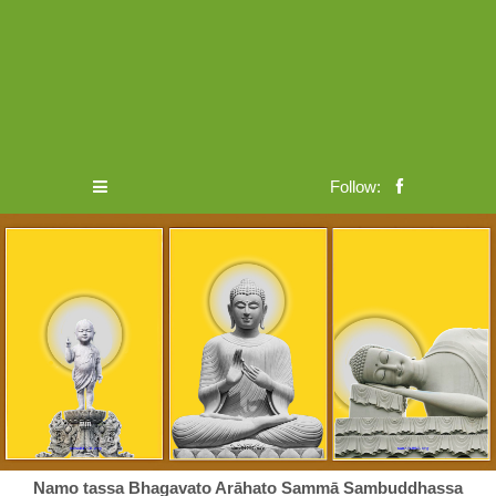
Follow:
Namo tassa Bhagavato Arāhato Sammā Sambuddhassa