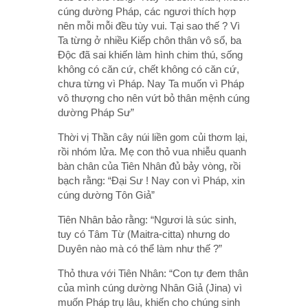
cúng dường Pháp, các ngươi thích hợp
nên mỗi mỗi đều tùy vui. Tại sao thế ? Vì
Ta từng ở nhiều Kiếp chôn thân vô số, ba
Độc đã sai khiến làm hình chim thú, sống
không có căn cứ, chết không có căn cứ,
chưa từng vì Pháp. Nay Ta muốn vì Pháp
vô thượng cho nên vứt bỏ thân mệnh cúng
dường Pháp Sư”
Thời vị Thần cây núi liền gom củi thơm lại,
rồi nhóm lửa. Mẹ con thỏ vua nhiễu quanh
bàn chân của Tiên Nhân đủ bảy vòng, rồi
bạch rằng: “Đại Sư ! Nay con vì Pháp, xin
cúng dường Tôn Giả”
Tiên Nhân bảo rằng: “Ngươi là súc sinh,
tuy có Tâm Từ (Maitra-citta) nhưng do
Duyên nào mà có thể làm như thế ?”
Thỏ thưa với Tiên Nhân: “Con tự đem thân
của mình cúng dường Nhân Giả (Jina) vì
muốn Pháp trụ lâu, khiến cho chúng sinh