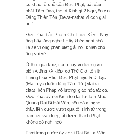
có khác, ở chỗ của Đức Phật, bắt đầu
phát Tâm Đạo, thọ trì Kinh gì ? Nguyện xin
Đấng Thiên Tôn (Deva-nātha) vì con giải
nói”.
Đức Phật bảo Phạm Chí Thức Kiền: “Nay
ông hãy lắng nghe ! Hãy khéo nghĩ nhớ !
Ta sẽ vì ông phân biệt giải nói, khiến cho
ông vui vẻ.
Ở thời quá khứ, cách nay vô lượng vô
biên A tăng kỳ kiếp, có Thế Giới tên là
Thắng Hoa Phu, Đức Phật hiệu là Di Lặc
(Maitreya) luôn dùng Tâm Từ (Maitra-
citta), bốn Pháp vô lượng, giáo hóa tất cả.
Đức Phật ấy nói Kinh tên là Từ Tam Muội
Quang Đại Bi Hải Vân, nếu có ai nghe
thấy, liền được vượt qua tội sinh tử trong
trăm ức vạn kiếp, ắt được thành Phật
không có nghi ngờ.
Thời trong nước ấy có vị Đại Bà La Môn