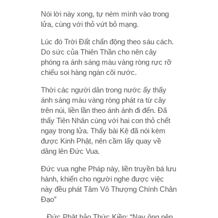
Nói lời này xong, tự ném mình vào trong
lửa, cùng với thỏ vứt bỏ mạng.
Lúc đó Trời Đất chấn động theo sáu cách.
Do sức của Thiên Thần cho nên cây
phóng ra ánh sáng màu vàng ròng rực rỡ
chiếu soi hàng ngàn cõi nước.
Thời các người dân trong nước ấy thấy
ánh sáng màu vàng ròng phát ra từ cây
trên núi, liền lần theo ánh ánh đi đến. Đã
thấy Tiên Nhân cùng với hai con thỏ chết
ngay trong lửa. Thấy bài Kệ đã nói kèm
được Kinh Phật, nên cầm lấy quay về
dâng lên Đức Vua.
Đức vua nghe Pháp này, liền truyền bá lưu
hành, khiến cho người nghe được việc
này đều phát Tâm Vô Thượng Chính Chân
Đạo”
_ Đức Phật bảo Thức Kiền: “Nay ông nên