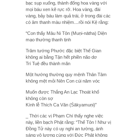
bạc sụp xuống, thành đống hoa vàng với
mọi báu xen kẽ rực rỡ. Hoa vàng, đài
vàng, bảy báu làm quả trái, ở trong đài các
có âm thanh màu nhiệm…rồi nói Kệ rằng:
“Con thấy Mâu Ni Tôn (Muṇi-nātha) Diện
mạo thường thanh tịnh
Trăm tướng Phước đặc biệt Thế Gian
không ai bằng Tận hết phiền não dơ
Trí Tuệ đều thành mãn
Một hướng thường quy mệnh Thân Tâm
không mệt mỏi Nên Con cúi năm vóc
Muốn được Thắng An Lạc Thoát khổ
không còn sợ
Kính lễ Thích Ca Văn (Śākyamuṇi)”
_ Thời các vị Phạm Chí thấy nghe việc
này, liền bạch Phật rằng: “Thế Tôn ! Như vị
Đồng Tử này có uy nghi an tường, ánh
sáng vộ lượng cùng với Đức Phật không