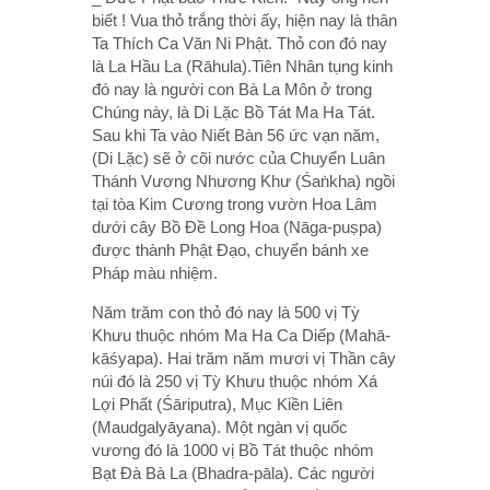
biết ! Vua thỏ trắng thời ấy, hiện nay là thân
Ta Thích Ca Văn Ni Phật. Thỏ con đó nay
là La Hầu La (Rāhula).Tiên Nhân tụng kinh
đó nay là người con Bà La Môn ở trong
Chúng này, là Di Lặc Bồ Tát Ma Ha Tát.
Sau khi Ta vào Niết Bàn 56 ức vạn năm,
(Di Lặc) sẽ ở cõi nước của Chuyển Luân
Thánh Vương Nhương Khư (Śaṅkha) ngồi
tại tòa Kim Cương trong vườn Hoa Lâm
dưới cây Bồ Đề Long Hoa (Nāga-puṣpa)
được thành Phật Đạo, chuyển bánh xe
Pháp màu nhiệm.
Năm trăm con thỏ đó nay là 500 vị Tỳ
Khưu thuộc nhóm Ma Ha Ca Diếp (Mahā-
kāśyapa). Hai trăm năm mươi vị Thần cây
núi đó là 250 vị Tỳ Khưu thuộc nhóm Xá
Lợi Phất (Śāriputra), Mục Kiền Liên
(Maudgalyāyana). Một ngàn vị quốc
vương đó là 1000 vị Bồ Tát thuộc nhóm
Bạt Đà Bà La (Bhadra-pāla). Các người