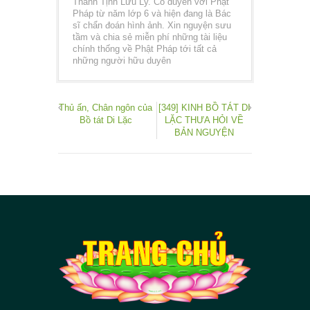
Thanh Tịnh Lưu Ly. Có duyên với Phật
Pháp từ năm lớp 6 và hiện đang là Bác
sĩ chẩn đoán hình ảnh. Xin nguyện sưu
tầm và chia sẻ miễn phí những tài liệu
chính thống về Phật Pháp tới tất cả
những người hữu duyên
Thủ ấn, Chân ngôn của
[349] KINH BỒ TÁT DI
Bồ tát Di Lặc
LẶC THƯA HỎI VỀ
BẢN NGUYỆN