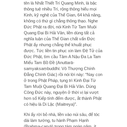
tên là Nhất Thiết Trí Quang Minh, là bậc
thông tuệ nhiều Trí, rộng thông hiểu mọi
Kinh, kỹ nghệ của Thế Gian, 64 khả năng,
không có thứ gì chẳng thông thạo. Nghe
Đức Phật ra đời, nói Kinh Từ Tam Muội
Quang Đại Bi Hải Vân, liền dùng tất cả
nghĩa luận của Thế Gian chất vấn Đức
Phật ấy nhưng chẳng thể khuất phục
được. Tức liền tin phục xin làm Đệ Tử của
Đức Phật, tìm cầu Tâm A Nậu Đa La Tam
Miểu Tam Bồ Đề (Anuttarā-
samyaksaṃbuddhi: Vô Thượng Chính
Đẳng Chính Giác) rồi nói lời này: “Nay con
ở trong Phật Pháp, tụng trì Kinh Đại Từ
Tam Muội Quang Đại Bi Hải Vân. Dùng
Công Đức này, nguyện ở thời vị lại vượt
hơn số Kiếp tính đếm được, ắt thành Phật
có hiệu là Di Lặc (Maitreya)”.
Khi ấy rời bỏ nhà, liền vào núi sâu, để tóc
dài làm tướng, tu hành Phạm Hạnh
(Brahma-caryā) trong tám ngàn năm, ít