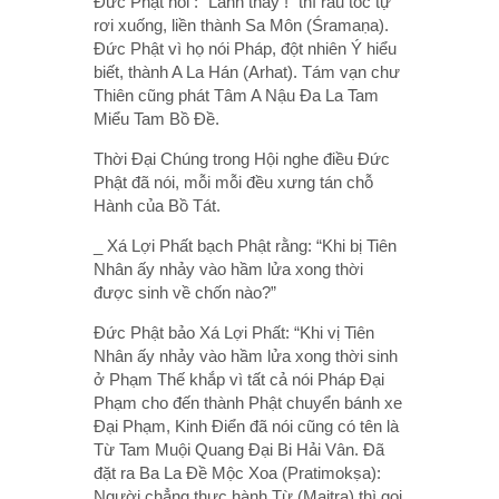
Đức Phật nói : “Lành thay !” thì râu tóc tự
rơi xuống, liền thành Sa Môn (Śramaṇa).
Đức Phật vì họ nói Pháp, đột nhiên Ý hiểu
biết, thành A La Hán (Arhat). Tám vạn chư
Thiên cũng phát Tâm A Nậu Đa La Tam
Miểu Tam Bồ Đề.
Thời Đại Chúng trong Hội nghe điều Đức
Phật đã nói, mỗi mỗi đều xưng tán chỗ
Hành của Bồ Tát.
_ Xá Lợi Phất bạch Phật rằng: “Khi bị Tiên
Nhân ấy nhảy vào hầm lửa xong thời
được sinh về chốn nào?”
Đức Phật bảo Xá Lợi Phất: “Khi vị Tiên
Nhân ấy nhảy vào hầm lửa xong thời sinh
ở Phạm Thế khắp vì tất cả nói Pháp Đại
Phạm cho đến thành Phật chuyển bánh xe
Đại Phạm, Kinh Điển đã nói cũng có tên là
Từ Tam Muội Quang Đại Bi Hải Vân. Đã
đặt ra Ba La Đề Mộc Xoa (Pratimokṣa):
Người chẳng thực hành Từ (Maitra) thì gọi