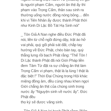
là người phạm Cấm, người ăn thịt ấy thì
phạm vào Trọng Cấm, thân sau sinh ra
thường uống nước đồng nóng bỏng… đến
khi vị Tiên Nhân ấy được thành Phật thời
như Kinh Di Lặc Bồ Tát Hạ Sinh nói”
_ Tôn Giả A Nan nghe điều Đức Phật đã
nói, liền từ chỗ ngồi đứng dậy, trật áo hở
vai phải, quỳ gối phải sát đất, chắp tay
hướng về Đức Phật, chéo bàn tay, quỳ
thẳng lưng rồi bạch Phật rằng: “Thế Tôn !
Di Lặc thành Phật đã nói Giới Pháp liền
đem Tâm Từ đặt ra sự chẳng ăn thịt làm
Trọng Cấm vi phạm, thật là lạ lùng ! thật là
đặc biệt !” Thời Đại Chúng trong Hội khác
miệng đồng âm, đều cùng nhau khen ngợi
Giới chẳng ăn thịt của chúng sinh trong
nước ấy “Nguyện sinh về nước ấy”. Đức
Phật đều
thọ ký sẽ được vãng sinh.
_ Tôn Giả A Nan lại bạch Phật rằng: “Nên