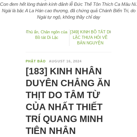
Con đem hết lòng thành kính đảnh lễ Đức Thế Tôn Thích Ca Mâu Ni.
Ngài là bậc A La Hán cao thượng, đã chứng quả Chánh Biến Tri, do
Ngài tự ngộ, không thầy chỉ dạy
Thủ ấn, Chân ngôn của
[349] KINH BỒ TÁT DI
Bồ tát Di Lặc
LẶC THƯA HỎI VỀ
BẢN NGUYỆN
PHẬT BẢO
AUGUST 16, 2024
[183] KINH NHÂN
DUYÊN CHẲNG ĂN
THỊT DO TÂM TỪ
CỦA NHẤT THIẾT
TRÍ QUANG MINH
TIÊN NHÂN