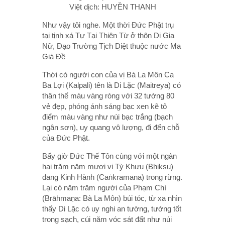
Việt dịch: HUYỀN THANH
Như vậy tôi nghe. Một thời Đức Phật trụ
tại tịnh xá Tự Tại Thiên Từ ở thôn Di Gia
Nữ, Đạo Trường Tịch Diệt thuộc nước Ma
Già Đề
Thời có người con của vị Bà La Môn Ca
Ba Lợi (Kalpali) tên là Di Lặc (Maitreya) có
thân thể màu vàng ròng với 32 tướng 80
vẻ đẹp, phóng ánh sáng bạc xen kẽ tô
điểm màu vàng như núi bạc trắng (bạch
ngân sơn), uy quang vô lượng, đi đến chỗ
của Đức Phật.
Bấy giờ Đức Thế Tôn cùng với một ngàn
hai trăm năm mươi vị Tỳ Khưu (Bhikṣu)
đang Kinh Hành (Caṅkramana) trong rừng.
Lại có năm trăm người của Phạm Chí
(Brāhmaṇa: Bà La Môn) búi tóc, từ xa nhìn
thấy Di Lặc có uy nghi an tường, tướng tốt
trong sạch, cúi năm vóc sát đất như núi