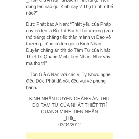
dùng tên nào gọi Kinh này ? Thọ trì như thế
nào?”
Đức Phật bảo A Nan: “Thiết yếu của Pháp
này có tên là Bồ Tát Bạch Thỏ Vương (vua
thỏ trắng) chẳng tiếc thân mệnh vì Đạo vô
thượng, cũng có tên gọi là Kinh Nhân
Duyên chẳng ăn thịt do Tâm Từ của Nhất
Thiết Trí Quang Minh Tiên Nhân. Như vậy
mà thọ trì”
_ Tôn Giả A Nan với các vị Tỳ Khưu nghe
điều Đức Phật đã nói, đều vui vẻ phụng
hành.
KINH NHÂN DUYÊN CHẲNG ĂN THỊT
DO TÂM TỪ CỦA NHẤT THIẾT TRÍ
QUANG MINH TIÊN NHÂN
_Hết_
03/04/2012