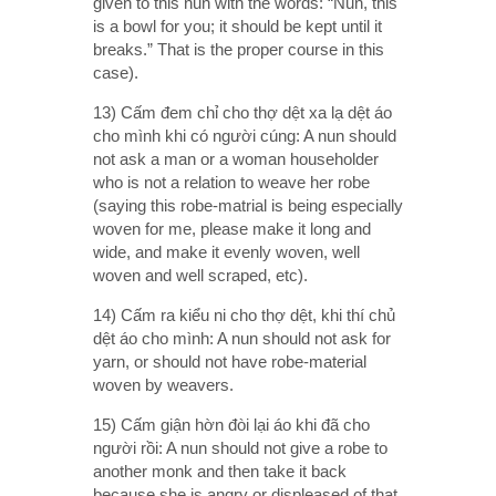
given to this nun with the words: “Nun, this
is a bowl for you; it should be kept until it
breaks.” That is the proper course in this
case).
13) Cấm đem chỉ cho thợ dệt xa lạ dệt áo
cho mình khi có người cúng: A nun should
not ask a man or a woman householder
who is not a relation to weave her robe
(saying this robe-matrial is being especially
woven for me, please make it long and
wide, and make it evenly woven, well
woven and well scraped, etc).
14) Cấm ra kiểu ni cho thợ dệt, khi thí chủ
dệt áo cho mình: A nun should not ask for
yarn, or should not have robe-material
woven by weavers.
15) Cấm giận hờn đòi lại áo khi đã cho
người rồi: A nun should not give a robe to
another monk and then take it back
because she is angry or displeased of that