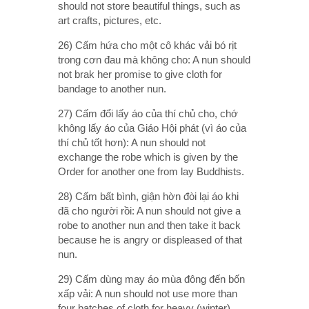
should not store beautiful things, such as
art crafts, pictures, etc.
26) Cấm hứa cho một cô khác vải bó rịt
trong cơn đau mà không cho: A nun should
not brak her promise to give cloth for
bandage to another nun.
27) Cấm đổi lấy áo của thí chủ cho, chớ
không lấy áo của Giáo Hội phát (vì áo của
thí chủ tốt hơn): A nun should not
exchange the robe which is given by the
Order for another one from lay Buddhists.
28) Cấm bất bình, giận hờn đòi lại áo khi
đã cho người rồi: A nun should not give a
robe to another nun and then take it back
because he is angry or displeased of that
nun.
29) Cấm dùng may áo mùa đông đến bốn
xấp vải: A nun should not use more than
four batches of cloth for heavy (winter)