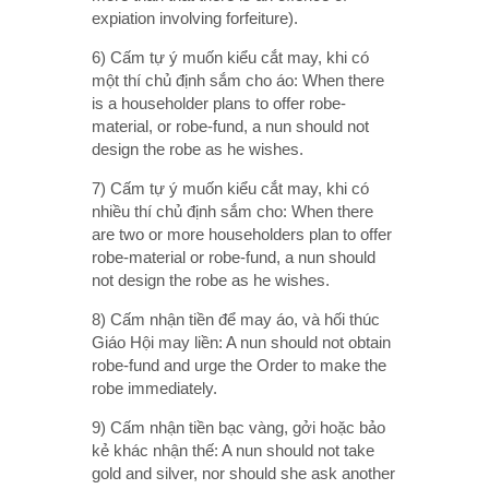
expiation involving forfeiture).
6) Cấm tự ý muốn kiểu cắt may, khi có
một thí chủ định sắm cho áo: When there
is a householder plans to offer robe-
material, or robe-fund, a nun should not
design the robe as he wishes.
7) Cấm tự ý muốn kiểu cắt may, khi có
nhiều thí chủ định sắm cho: When there
are two or more householders plan to offer
robe-material or robe-fund, a nun should
not design the robe as he wishes.
8) Cấm nhận tiền để may áo, và hối thúc
Giáo Hội may liền: A nun should not obtain
robe-fund and urge the Order to make the
robe immediately.
9) Cấm nhận tiền bạc vàng, gởi hoặc bảo
kẻ khác nhận thế: A nun should not take
gold and silver, nor should she ask another