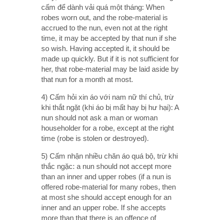
cấm để dành vải quá một tháng: When
robes worn out, and the robe-material is
accrued to the nun, even not at the right
time, it may be accepted by that nun if she
so wish. Having accepted it, it should be
made up quickly. But if it is not sufficient for
her, that robe-material may be laid aside by
that nun for a month at most.
4) Cấm hỏi xin áo với nam nữ thí chủ, trừ
khi thắt ngặt (khi áo bị mất hay bị hư hại): A
nun should not ask a man or woman
householder for a robe, except at the right
time (robe is stolen or destroyed).
5) Cấm nhận nhiều chăn áo quá bộ, trừ khi
thắc ngặc: a nun should not accept more
than an inner and upper robes (if a nun is
offered robe-material for many robes, then
at most she should accept enough for an
inner and an upper robe. If she accepts
more than that there is an offence of