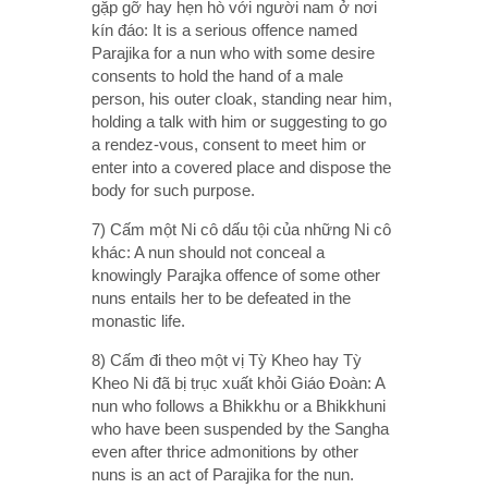
gặp gỡ hay hẹn hò với người nam ở nơi
kín đáo: It is a serious offence named
Parajika for a nun who with some desire
consents to hold the hand of a male
person, his outer cloak, standing near him,
holding a talk with him or suggesting to go
a rendez-vous, consent to meet him or
enter into a covered place and dispose the
body for such purpose.
7) Cấm một Ni cô dấu tội của những Ni cô
khác: A nun should not conceal a
knowingly Parajka offence of some other
nuns entails her to be defeated in the
monastic life.
8) Cấm đi theo một vị Tỳ Kheo hay Tỳ
Kheo Ni đã bị trục xuất khỏi Giáo Đoàn: A
nun who follows a Bhikkhu or a Bhikkhuni
who have been suspended by the Sangha
even after thrice admonitions by other
nuns is an act of Parajika for the nun.