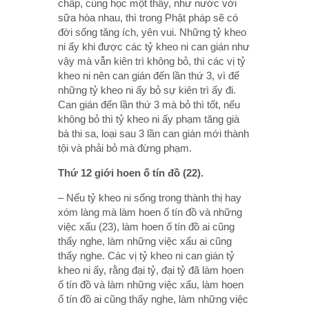
chấp, cùng học một thầy, như nước với
sữa hòa nhau, thì trong Phật pháp sẽ có
đời sống tăng ích, yên vui. Những tỷ kheo
ni ấy khi được các tỷ kheo ni can gián như
vậy mà vẫn kiên trì không bỏ, thì các vị tỷ
kheo ni nên can gián đến lần thứ 3, vì để
những tỷ kheo ni ấy bỏ sự kiên trì ấy đi.
Can gián đến lần thứ 3 mà bỏ thì tốt, nếu
không bỏ thì tỷ kheo ni ấy phạm tăng già
bà thi sa, loại sau 3 lần can gián mới thành
tội và phải bỏ mà đừng phạm.
Thứ 12 giới hoen ố tín đồ (22).
– Nếu tỷ kheo ni sống trong thành thị hay
xóm làng mà làm hoen ố tín đồ và những
việc xấu (23), làm hoen ố tín đồ ai cũng
thấy nghe, làm những việc xấu ai cũng
thấy nghe. Các vị tỷ kheo ni can gián tỷ
kheo ni ấy, rằng đại tỷ, đại tỷ đã làm hoen
ố tín đồ và làm những việc xấu, làm hoen
ố tín đồ ai cũng thấy nghe, làm những việc