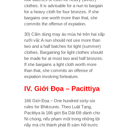
clothes. It is advisable for a nun to bargain
for a heavy cloth for four bronzes. If she
bargains one worth more than that, she
commits the offense of expiation.
30) Cấm dùng may áo mùa hè trên hai xấp
rưỡi vải: A nun should not use more than
two and a half batches for light (summer)
clothes. Bargaining for light clothes should
be made for at most two and half bronzes.
If she bargains a light cloth worth more
than that, she commits an offense of
expiation involving forteature.
IV. Giới Đọa – Pacittiya
166 Giới Đọa – One hundred sixty-six
rules for Bhiksunis. Theo Luật Tạng,
Pacittiya là 166 giới Ba Dật Đề dành cho
Ni chúng, nếu phạm một trong những tội
nầy mà chí thành phát lồ sám hối trước