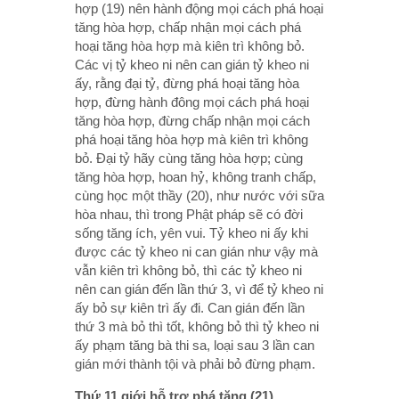
hợp (19) nên hành động mọi cách phá hoại
tăng hòa hợp, chấp nhận mọi cách phá
hoại tăng hòa hợp mà kiên trì không bỏ.
Các vị tỷ kheo ni nên can gián tỷ kheo ni
ấy, rằng đại tỷ, đừng phá hoại tăng hòa
hợp, đừng hành đông mọi cách phá hoại
tăng hòa hợp, đừng chấp nhận mọi cách
phá hoại tăng hòa hợp mà kiên trì không
bỏ. Đại tỷ hãy cùng tăng hòa hợp; cùng
tăng hòa hợp, hoan hỷ, không tranh chấp,
cùng học một thầy (20), như nước với sữa
hòa nhau, thì trong Phật pháp sẽ có đời
sống tăng ích, yên vui. Tỷ kheo ni ấy khi
được các tỷ kheo ni can gián như vậy mà
vẫn kiên trì không bỏ, thì các tỷ kheo ni
nên can gián đến lần thứ 3, vì để tỷ kheo ni
ấy bỏ sự kiên trì ấy đi. Can gián đến lần
thứ 3 mà bỏ thì tốt, không bỏ thì tỷ kheo ni
ấy phạm tăng bà thi sa, loại sau 3 lần can
gián mới thành tội và phải bỏ đừng phạm.
Thứ 11 giới hỗ trợ phá tăng (21) .