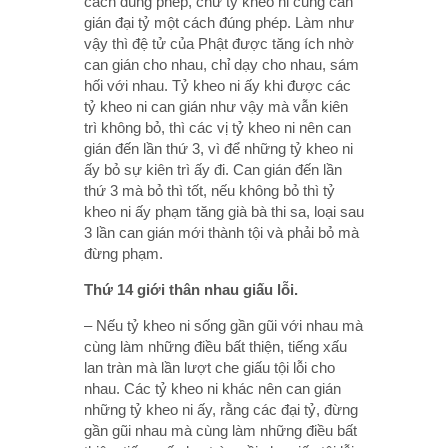
cách đúng phép, chư tỷ kheo ni cũng can
gián đại tỷ một cách đúng phép. Làm như
vậy thì đệ tử của Phật được tăng ích nhờ
can gián cho nhau, chỉ dạy cho nhau, sám
hối với nhau. Tỷ kheo ni ấy khi được các
tỷ kheo ni can gián như vậy mà vẫn kiên
trì không bỏ, thì các vị tỷ kheo ni nên can
gián đến lần thứ 3, vì để những tỷ kheo ni
ấy bỏ sự kiên trì ấy đi. Can gián đến lần
thứ 3 mà bỏ thì tốt, nếu không bỏ thì tỷ
kheo ni ấy phạm tăng già bà thi sa, loại sau
3 lần can gián mới thành tội và phải bỏ mà
đừng phạm.
Thứ 14 giới thân nhau giấu lỗi.
– Nếu tỷ kheo ni sống gần gũi với nhau mà
cùng làm những điều bất thiện, tiếng xấu
lan tràn mà lần lượt che giấu tội lỗi cho
nhau. Các tỷ kheo ni khác nên can gián
những tỷ kheo ni ấy, rằng các đại tỷ, đừng
gần gũi nhau mà cùng làm những điều bất