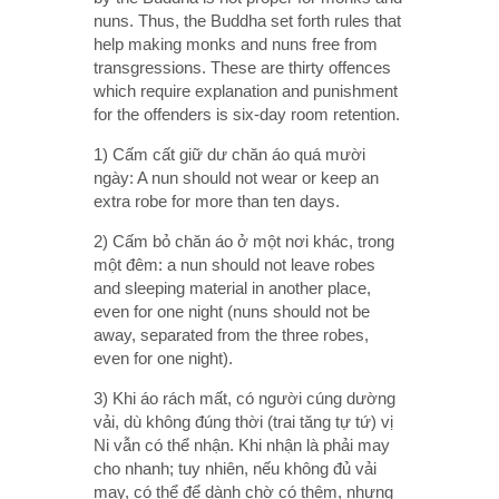
nuns. Thus, the Buddha set forth rules that
help making monks and nuns free from
transgressions. These are thirty offences
which require explanation and punishment
for the offenders is six-day room retention.
1) Cấm cất giữ dư chăn áo quá mười
ngày: A nun should not wear or keep an
extra robe for more than ten days.
2) Cấm bỏ chăn áo ở một nơi khác, trong
một đêm: a nun should not leave robes
and sleeping material in another place,
even for one night (nuns should not be
away, separated from the three robes,
even for one night).
3) Khi áo rách mất, có người cúng dường
vải, dù không đúng thời (trai tăng tự tứ) vị
Ni vẫn có thể nhận. Khi nhận là phải may
cho nhanh; tuy nhiên, nếu không đủ vải
may, có thể để dành chờ có thêm, nhưng