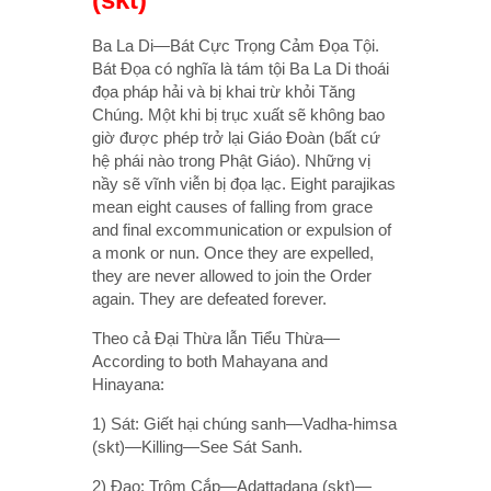
Ba La Di—Bát Cực Trọng Cảm Đọa Tội.
Bát Đọa có nghĩa là tám tội Ba La Di thoái
đọa pháp hải và bị khai trừ khỏi Tăng
Chúng. Một khi bị trục xuất sẽ không bao
giờ được phép trở lại Giáo Đoàn (bất cứ
hệ phái nào trong Phật Giáo). Những vị
nầy sẽ vĩnh viễn bị đọa lạc. Eight parajikas
mean eight causes of falling from grace
and final excommunication or expulsion of
a monk or nun. Once they are expelled,
they are never allowed to join the Order
again. They are defeated forever.
Theo cả Đại Thừa lẫn Tiểu Thừa—
According to both Mahayana and
Hinayana:
1) Sát: Giết hại chúng sanh—Vadha-himsa
(skt)—Killing—See Sát Sanh.
2) Đạo: Trộm Cắp—Adattadana (skt)—