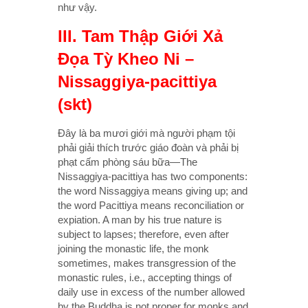
như vậy.
III. Tam Thập Giới Xả
Đọa Tỳ Kheo Ni –
Nissaggiya-pacittiya
(skt)
Đây là ba mươi giới mà người phạm tội
phải giải thích trước giáo đoàn và phải bị
phạt cấm phòng sáu bữa—The
Nissaggiya-pacittiya has two components:
the word Nissaggiya means giving up; and
the word Pacittiya means reconciliation or
expiation. A man by his true nature is
subject to lapses; therefore, even after
joining the monastic life, the monk
sometimes, makes transgression of the
monastic rules, i.e., accepting things of
daily use in excess of the number allowed
by the Buddha is not proper for monks and