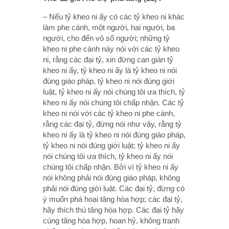
– Nếu tỷ kheo ni ấy có các tỷ kheo ni khác
làm phe cánh, một người, hai người, ba
người, cho đến vô số người; những tỷ
kheo ni phe cánh này nói với các tỷ kheo
ni, rằng các đại tỷ, xin đừng can gián tỷ
kheo ni ấy, tỷ kheo ni ấy là tỷ kheo ni nói
đúng giáo pháp, tỷ kheo ni nói đúng giới
luật, tỷ kheo ni ấy nói chúng tôi ưa thích, tỷ
kheo ni ấy nói chúng tôi chấp nhận. Các tỷ
kheo ni nói với các tỷ kheo ni phe cánh,
rằng các đại tỷ, đừng nói như vậy, rằng tỷ
kheo ni ấy là tỷ kheo ni nói đúng giáo pháp,
tỷ kheo ni nói đúng giới luật; tỷ kheo ni ấy
nói chúng tôi ưa thích, tỷ kheo ni ấy nói
chúng tôi chấp nhận. Bởi vì tỷ kheo ni ấy
nói không phải nói đúng giáo pháp, không
phải nói đúng giới luật. Các đại tỷ, đừng có
ý muốn phá hoại tăng hòa hợp; các đại tỷ,
hãy thích thú tăng hòa hợp. Các đại tỷ hãy
cúng tăng hòa hợp, hoan hỷ, không tranh