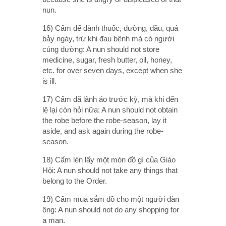
nun.
16) Cấm để dành thuốc, đường, dầu, quá
bảy ngày, trừ khi đau bệnh mà có người
cúng dường: A nun should not store
medicine, sugar, fresh butter, oil, honey,
etc. for over seven days, except when she
is ill.
17) Cấm đã lãnh áo trước kỳ, mà khi đến
lệ lại còn hỏi nữa: A nun should not obtain
the robe before the robe-season, lay it
aside, and ask again during the robe-
season.
18) Cấm lén lấy một món đồ gì của Giáo
Hội: A nun should not take any things that
belong to the Order.
19) Cấm mua sắm đồ cho một người đàn
ông: A nun should not do any shopping for
a man.