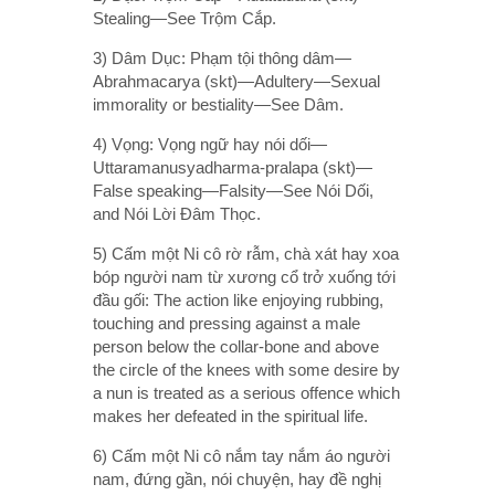
Stealing—See Trộm Cắp.
3) Dâm Dục: Phạm tội thông dâm—
Abrahmacarya (skt)—Adultery—Sexual
immorality or bestiality—See Dâm.
4) Vọng: Vọng ngữ hay nói dối—
Uttaramanusyadharma-pralapa (skt)—
False speaking—Falsity—See Nói Dối,
and Nói Lời Đâm Thọc.
5) Cấm một Ni cô rờ rẫm, chà xát hay xoa
bóp người nam từ xương cổ trở xuống tới
đầu gối: The action like enjoying rubbing,
touching and pressing against a male
person below the collar-bone and above
the circle of the knees with some desire by
a nun is treated as a serious offence which
makes her defeated in the spiritual life.
6) Cấm một Ni cô nắm tay nắm áo người
nam, đứng gần, nói chuyện, hay đề nghị