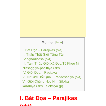
Mục lục
[
hide
]
I. Bát Đọa – Parajikas (skt)
II. Thập Thất Giới Tăng Tàn –
Sanghadisesa (skt)
III. Tam Thập Giới Xả Đọa Tỳ Kheo Ni –
Nissaggiya-pacittiya (skt)
IV. Giới Đọa – Pacittiya
V. Tứ Giới Hối Quá – Patidesaniya (skt)
VI. Giới Chúng Học Ni – Sikkka-
karaniya (skt)—Sekhiya (p)
I. Bát Đọa – Parajikas
(skt)