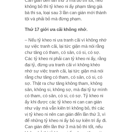
Can gián đến lần thứ 3 mà bỏ thì tốt, nếu
không bỏ thì tỷ kheo ni ấy phạm tăng già
bà thi sa, loại sau 3 lần can gián mới thành
tội và phải bỏ mà đừng phạm.
Thứ 17 giới ưa cãi không nhớ.
– Nếu tỷ kheo ni ưa tranh cãi vì không nhớ
sự việc tranh cãi, lại tức giận mà nói rằng
chư tăng có tham, có sân, có si, có sợ.
Các tỷ kheo ni phải can tỷ kheo ni ấy, rằng
đại tỷ, đừng ưa tranh cãi vì không khéo
nhớ sự việc tranh cãi, lại tức giận mà nói
rằng chư tăng có tham, có sân, có si, có
sợ. Thật ra chư tăng không tham, không
sân, không si, không sợ, mà đại tỷ tự mình
có tham, có sân, có si, có sợ. Tỷ kheo ni
ấy khi được các tỷ kheo ni can can gián
như vậy mà vẫn kiên trì không bỏ, thì các
vị tỷ kheo ni nên can gián đến lần thứ 3, vì
để những tỷ kheo ni ấy bỏ sự kiên trì ấy đi.
Can gián đến lần thứ 3 mà bỏ thì tốt, nếu