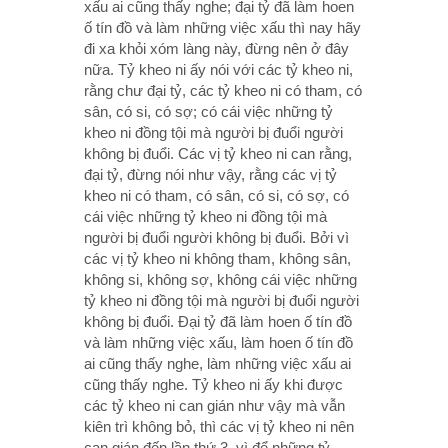
xấu ai cũng thấy nghe; đại tỷ đã làm hoen
ố tín đồ và làm những việc xấu thì nay hãy
đi xa khỏi xóm làng này, đừng nên ở đây
nữa. Tỷ kheo ni ấy nói với các tỷ kheo ni,
rằng chư đại tỷ, các tỷ kheo ni có tham, có
sân, có si, có sợ; có cái việc những tỷ
kheo ni đồng tội mà người bị đuổi người
không bị đuổi. Các vị tỷ kheo ni can rằng,
đại tỷ, đừng nói như vậy, rằng các vị tỷ
kheo ni có tham, có sân, có si, có sợ, có
cái việc những tỷ kheo ni đồng tội mà
người bị đuổi người không bị đuổi. Bởi vì
các vị tỷ kheo ni không tham, không sân,
không si, không sợ, không cái việc những
tỷ kheo ni đồng tội mà người bị đuổi người
không bị đuổi. Đại tỷ đã làm hoen ố tín đồ
và làm những việc xấu, làm hoen ố tín đồ
ai cũng thấy nghe, làm những việc xấu ai
cũng thấy nghe. Tỷ kheo ni ấy khi được
các tỷ kheo ni can gián như vậy mà vẫn
kiên trì không bỏ, thì các vị tỷ kheo ni nên
can gián đến lần thứ 3, vì để những tỷ