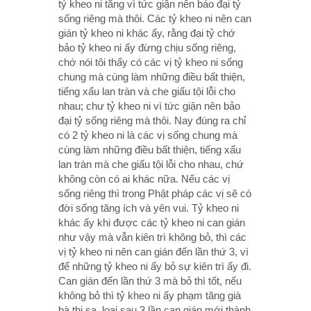
tỷ kheo ni tăng vì tức giận nên bảo đại tỷ
sống riêng mà thôi. Các tỷ kheo ni nên can
gián tỷ kheo ni khác ấy, rằng đại tỷ chớ
bảo tỷ kheo ni ấy đừng chịu sống riêng,
chớ nói tôi thấy có các vị tỷ kheo ni sống
chung mà cùng làm những điều bất thiện,
tiếng xấu lan tràn và che giấu tội lỗi cho
nhau; chư tỷ kheo ni vì tức giận nên bảo
đại tỷ sống riêng mà thôi. Nay đúng ra chỉ
có 2 tỷ kheo ni là các vị sống chung mà
cùng làm những điều bất thiện, tiếng xấu
lan tràn mà che giấu tội lỗi cho nhau, chứ
không còn có ai khác nữa. Nếu các vị
sống riêng thì trong Phật pháp các vị sẽ có
đời sống tăng ích và yên vui. Tỷ kheo ni
khác ấy khi được các tỷ kheo ni can gián
như vậy mà vẫn kiên trì không bỏ, thì các
vị tỷ kheo ni nên can gián đến lần thứ 3, vì
để những tỷ kheo ni ấy bỏ sự kiên trì ấy đi.
Can gián đến lần thứ 3 mà bỏ thì tốt, nếu
không bỏ thì tỷ kheo ni ấy phạm tăng già
bà thi sa, loại sau 3 lần can gián mới thành