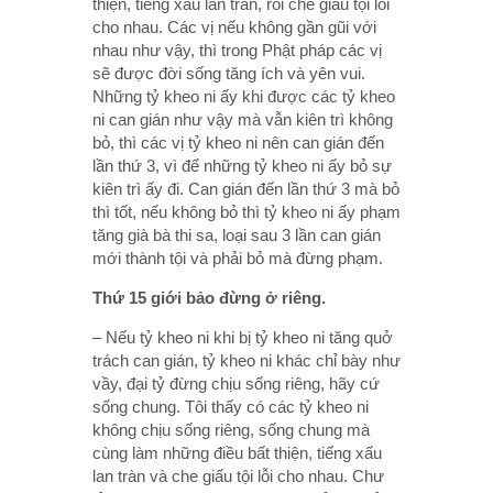
thiện, tiếng xấu lan tràn, rồi che giấu tội lỗi
cho nhau. Các vị nếu không gần gũi với
nhau như vậy, thì trong Phật pháp các vị
sẽ được đời sống tăng ích và yên vui.
Những tỷ kheo ni ấy khi được các tỷ kheo
ni can gián như vậy mà vẫn kiên trì không
bỏ, thì các vị tỷ kheo ni nên can gián đến
lần thứ 3, vì để những tỷ kheo ni ấy bỏ sự
kiên trì ấy đi. Can gián đến lần thứ 3 mà bỏ
thì tốt, nếu không bỏ thì tỷ kheo ni ấy phạm
tăng già bà thi sa, loại sau 3 lần can gián
mới thành tội và phải bỏ mà đừng phạm.
Thứ 15 giới bảo đừng ở riêng.
– Nếu tỷ kheo ni khi bị tỷ kheo ni tăng quở
trách can gián, tỷ kheo ni khác chỉ bày như
vầy, đại tỷ đừng chịu sống riêng, hãy cứ
sống chung. Tôi thấy có các tỷ kheo ni
không chịu sống riêng, sống chung mà
cùng làm những điều bất thiện, tiếng xấu
lan tràn và che giấu tội lỗi cho nhau. Chư