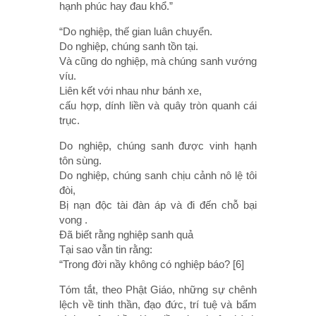
hạnh phúc hay đau khổ.”
“Do nghiệp, thế gian luân chuyển.
Do nghiệp, chúng sanh tồn tại.
Và cũng do nghiệp, mà chúng sanh vướng
víu.
Liên kết với nhau như bánh xe,
cấu hợp, dính liền và quây tròn quanh cái
trục.
Do nghiệp, chúng sanh được vinh hạnh
tôn sùng.
Do nghiệp, chúng sanh chịu cảnh nô lệ tôi
đòi,
Bị nạn độc tài đàn áp và đi đến chỗ bại
vong .
Đã biết rằng nghiệp sanh quả
Tại sao vẫn tin rằng:
“Trong đời nầy không có nghiệp báo? [6]
Tóm tắt, theo Phật Giáo, những sự chênh
lệch về tinh thần, đạo đức, trí tuệ và bẩm