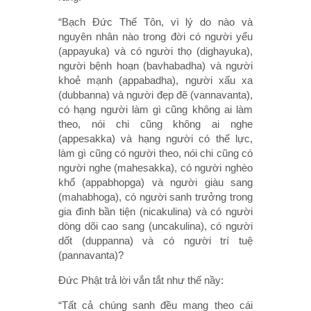
“Bạch Đức Thế Tôn, vì lý do nào và
nguyên nhân nào trong đời có người yểu
(appayuka) và có người thọ (dighayuka),
người bệnh hoạn (bavhabadha) và người
khoẻ mạnh (appabadha), người xấu xa
(dubbanna) và người đẹp đẽ (vannavanta),
có hạng người làm gì cũng không ai làm
theo, nói chi cũng không ai nghe
(appesakka) và hạng người có thế lực,
làm gì cũng có người theo, nói chi cũng có
người nghe (mahesakka), có người nghèo
khổ (appabhopga) và người giàu sang
(mahabhoga), có người sanh trưởng trong
gia đình bần tiện (nicakulina) và có người
dòng dõi cao sang (uncakulina), có người
dốt (duppanna) và có người trí tuệ
(pannavanta)?
Đức Phật trả lời vắn tắt như thế nầy:
“Tất cả chúng sanh đều mang theo cái