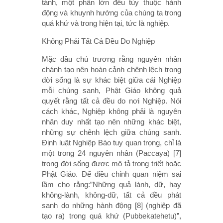
tánh, một phần lớn đều tùy thuộc hành
động và khuynh hướng của chúng ta trong
quá khứ và trong hiện tại, tức là nghiệp.
Không Phải Tất Cả Đều Do Nghiệp
Mặc dầu chủ trương rằng nguyên nhân
chánh tạo nên hoàn cảnh chênh lệch trong
đời sống là sự khác biệt giữa cái Nghiệp
mỗi chúng sanh, Phật Giáo không quả
quyết rằng tất cả đều do nơi Nghiệp. Nói
cách khác, Nghiệp không phải là nguyên
nhân duy nhất tạo nên những khác biệt,
những sự chênh lệch giữa chúng sanh.
Định luật Nghiệp Báo tuy quan trọng, chỉ là
một trong 24 nguyên nhân (Paccaya) [7]
trong đời sống được mô tả trong triết hoặc
Phật Giáo. Để điều chỉnh quan niệm sai
lầm cho rằng:”Những quả lành, dữ, hay
không-lành, không-dữ, tất cả đều phát
sanh do những hành động [8] (nghiệp đã
tạo ra) trong quá khứ (Pubbekatehetu)”,