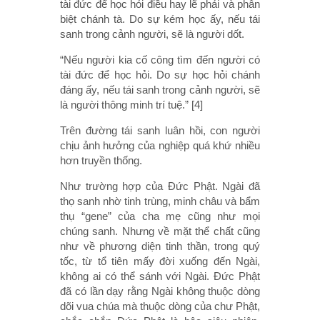
tài đức để học hỏi điều hay lẽ phải và phân
biệt chánh tà. Do sự kém học ấy, nếu tái
sanh trong cảnh người, sẽ là người dốt.
“Nếu người kia cố công tìm đến người có
tài đức để học hỏi. Do sự học hỏi chánh
đáng ấy, nếu tái sanh trong cảnh người, sẽ
là người thông minh trí tuệ.” [4]
Trên đường tái sanh luân hồi, con người
chịu ảnh hưởng của nghiệp quá khứ nhiều
hơn truyền thống.
Như trường hợp của Đức Phật. Ngài đã
thọ sanh nhờ tinh trùng, minh châu và bẩm
thụ “gene” của cha mẹ cũng như mọi
chúng sanh. Nhưng về mặt thể chất cũng
như về phương diện tinh thần, trong quý
tốc, từ tổ tiên mấy đời xuống đến Ngài,
không ai có thể sánh với Ngài. Đức Phật
đã có lần dạy rằng Ngài không thuộc dòng
dõi vua chúa mà thuộc dòng của chư Phật,