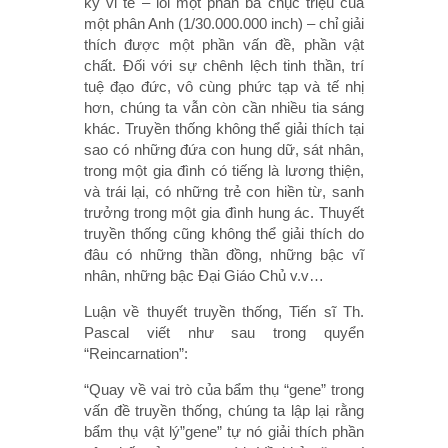
kỳ vi tế – lối một phần ba chục triệu của
một phân Anh (1/30.000.000 inch) – chỉ giải
thích được một phần vấn đề, phần vật
chất. Đối với sự chênh lệch tinh thần, trí
tuệ đạo đức, vô cùng phức tạp và tế nhị
hơn, chúng ta vẫn còn cần nhiều tia sáng
khác. Truyền thống không thể giải thích tại
sao có những đứa con hung dữ, sát nhân,
trong một gia đình có tiếng là lương thiện,
và trái lại, có những trẻ con hiền từ, sanh
trưởng trong một gia đình hung ác. Thuyết
truyền thống cũng không thể giải thích do
đâu có những thần đồng, những bậc vĩ
nhân, những bậc Đại Giáo Chủ v.v…
Luận về thuyết truyền thống, Tiến sĩ Th.
Pascal viết như sau trong quyển
“Reincarnation”:
“Quay về vai trò của bẩm thụ “gene” trong
vấn đề truyền thống, chúng ta lập lại rằng
bẩm thụ vật lý”gene” tự nó giải thích phần