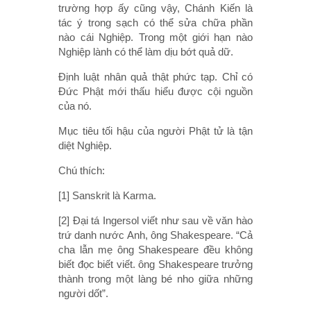
trường hợp ấy cũng vậy, Chánh Kiến là
tác ý trong sạch có thể sửa chữa phần
nào cái Nghiệp. Trong một giới hạn nào
Nghiệp lành có thể làm dịu bớt quả dữ.
Định luật nhân quả thật phức tạp. Chỉ có
Đức Phật mới thấu hiểu được cội nguồn
của nó.
Mục tiêu tối hậu của người Phật tử là tận
diệt Nghiệp.
Chú thích:
[1] Sanskrit là Karma.
[2] Đại tá Ingersol viết như sau về văn hào
trứ danh nước Anh, ông Shakespeare. “Cả
cha lẫn mẹ ông Shakespeare đều không
biết đọc biết viết. ông Shakespeare trưởng
thành trong một làng bé nho giữa những
người dốt”.