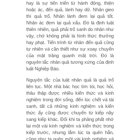
hay là sự tiến triển từ hành động, thiện
hoặc ác, đến quả, lành hay dữ. Nhân gieo
thì quả trổ. Nhân lành đem lại quả tốt.
Nhân ác đem lại quả xấu. Đó là định luật
thiên nhiên, quả phải trổ sanh do nhân như
vậy, chớ không phải là hình thức thưởng
hay phạt. Tiến trình từ nhân đến quả cũng
tự nhiên và cần thiết như sự xoay chuyển
của mặt trăng quanh mặt trời. Đó là
nguyên tắc nhân quả tương xứng của định
luật Nghiệp Báo.
Nguyên tắc của luật nhân quả là quả trổ
liên tục. Một nhà bác học tìm tòi, học hỏi,
thâu thập được nhiều kiến thức và kinh
nghiệm trong đời sống, đến lúc chết và tái
sanh, tất cả những kinh nghiệm và kiến
thức ấy cũng được chuyển từ kiếp nầy
sang kiếp khác. Đối khi ta phảng phất nhớ
lại một vài kinh nghiệm và kiến thức trong
kiếp trước, nhưng lắm lúc ta quên hẳn,
cũng như ta quên một vài kinh nghiệm và