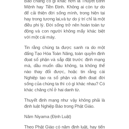
Báo chẳng có gì khác hơn là Thuyết Định
Mệnh hay Tiền Định. Không ai còn tự do
để cải thiện đời sống mình, trong hiện tại
hay trong tương lai,và tự do ý trí chỉ là một
điều phi lý. Đời sống trở nên hoàn toàn tự
động và con người không mấy khác biệt
với một cái máy.
Tin rằng chúng ta được sanh ra do một
đấng Tạo Hóa Toàn Năng, toàn quyền định
đọat số phận và sắp đặt trước định mạng
mà, dầu muốn dầu không, ta không thể
nào thay đổi được, hoặc tin rằng cái
Nghiệp tạo ra số phận và định đoạt đời
sống của chúng ta thì có gì khác nhau? Có
khác chăng chỉ ở hai danh từ.
Thuyết định mạng như vậy không phải là
định luật Nghiệp Báo trong Phật Giáo.
Năm Niyama (Định Luật)
Theo Phật Giáo có năm định luật, hay tiến