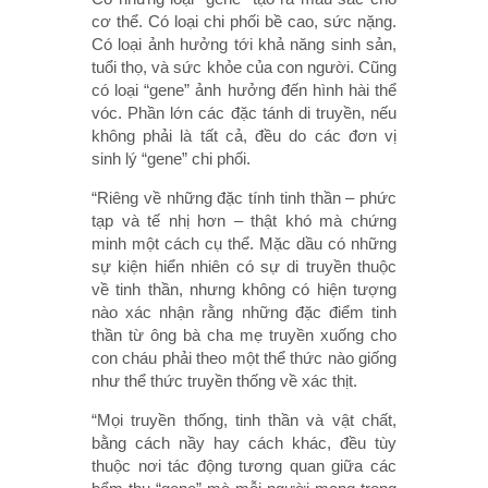
cơ thể. Có loại chi phối bề cao, sức nặng.
Có loại ảnh hưởng tới khả năng sinh sản,
tuổi thọ, và sức khỏe của con người. Cũng
có loại “gene” ảnh hưởng đến hình hài thể
vóc. Phần lớn các đặc tánh di truyền, nếu
không phải là tất cả, đều do các đơn vị
sinh lý “gene” chi phối.
“Riêng về những đặc tính tinh thần – phức
tạp và tế nhị hơn – thật khó mà chứng
minh một cách cụ thể. Mặc dầu có những
sự kiện hiển nhiên có sự di truyền thuộc
về tinh thần, nhưng không có hiện tượng
nào xác nhận rằng những đặc điểm tinh
thần từ ông bà cha mẹ truyền xuống cho
con cháu phải theo một thể thức nào giống
như thể thức truyền thống về xác thịt.
“Mọi truyền thống, tinh thần và vật chất,
bằng cách nầy hay cách khác, đều tùy
thuộc nơi tác động tương quan giữa các