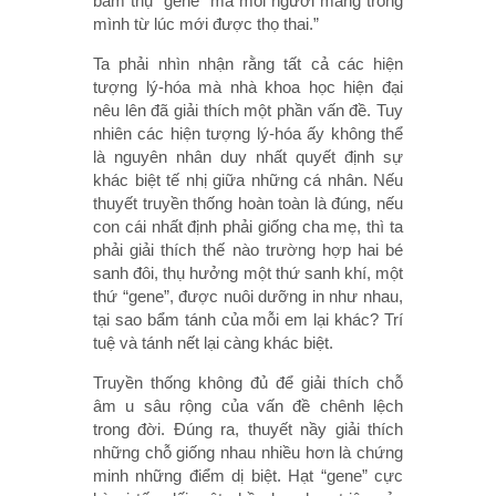
bẩm thụ “gene” mà mỗi người mang trong
mình từ lúc mới được thọ thai.”
Ta phải nhìn nhận rằng tất cả các hiện
tượng lý-hóa mà nhà khoa học hiện đại
nêu lên đã giải thích một phần vấn đề. Tuy
nhiên các hiện tượng lý-hóa ấy không thể
là nguyên nhân duy nhất quyết định sự
khác biệt tế nhị giữa những cá nhân. Nếu
thuyết truyền thống hoàn toàn là đúng, nếu
con cái nhất định phải giống cha mẹ, thì ta
phải giải thích thế nào trường hợp hai bé
sanh đôi, thụ hưởng một thứ sanh khí, một
thứ “gene”, được nuôi dưỡng in như nhau,
tại sao bẩm tánh của mỗi em lại khác? Trí
tuệ và tánh nết lại càng khác biệt.
Truyền thống không đủ để giải thích chỗ
âm u sâu rộng của vấn đề chênh lệch
trong đời. Đúng ra, thuyết nầy giải thích
những chỗ giống nhau nhiều hơn là chứng
minh những điểm dị biệt. Hạt “gene” cực