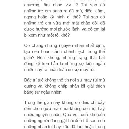
chương, âm nhạc v.v…? Tại sao có
những trẻ em sanh ra đã mù, điếc, câm,
ngọng hoặc kỳ hình dị thể? Tại sao có
những trẻ em vừa mở mắt chào đời đã
được hưởng mọi phước lành, và có em lại
bị xem như một tội khổ?
Có chăng những nguyên nhân nhất định,
tạo nên hoàn cảnh chênh lệch trong thế
gian? Nếu không, những trạng thái bất
đồng kể trên hẳn là những sự kiện ngẫu
nhiên sảy ra hoàn toàn do sự may rủi.
Bậc trí tuệ không thể tin nơi sự may rủi mù
quáng và không chấp nhận lối giải thích
bằng sự ngẫu nhiên.
Trong thế gian nầy không có điều chi xảy
đến cho người nào mà không do một hay
nhiều nguyên nhân. Quả vui, quả khổ của
những người đang gặt hái đều trổ sanh do
những nhân tốt hay xấu đã tạo, hoặc trong