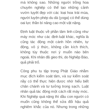
mà không sao. Những người trồng hoa
chuyên nghiệp có thể tạo những cảnh
vườn tụyêt đẹp với các loại hoa trái mùa,
người luyện phép du dà (yoga) có thể dùng
oai lực thần bí nâng cao một vật nặng.
Định luật thuộc về phần tâm linh cũng như
máy móc như các định luật khác, nghĩa là
cũng tác động một cánh hồn nhiên, tự
động, vô ý thức, không cần kích thích,
không tùy thuộc nơi ý muốn nào bên
ngoài. Khi nhân đã gieo thì, do Nghiệp Báo,
quả phải trổ.
Công phu tu tập trong Phật Giáo nhằm
mục đích kiểm soát tâm, và sự kiểm soát
nầy có thể thực hiện được nhờ hiểu biết
chân chánh và tư tưởng trong sạch. Luật
nhân quả tác động một cách rất máy móc.
Khi Nghiệp quá nặng thì dầu con người có
muốn cũng không thể sửa đổi hậu quả
nghiêm khắc của nó. Nhưng trong những