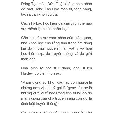
Đấng Tạo Hóa. Đức Phật không nhìn nhận
có một Đấng Tạo Hóa toàn tri, toàn năng,
tạo ra càn khôn vũ trụ.
Các nhà bác học hiện đại giải thích thế nào
sự chênh lệch của nhân loại?
Căn cứ trên sự cảm nhận của giác quan,
nhà khoa học cho rằng tình trạng bất đồng
kia do những nguyên nhân vật lý và hóa
học hổn hợp, do truyền thống và do giới
thân cận.
Nhà sinh lý học trứ danh, ông Julien
Huxley, có viết như sau:
“Mầm giống sơ khởi cấu tạo con người là
những đơn vị sinh lý gọi là “gene” (gene là
những cực vi tế bào trong tinh trùng do đó
mầm giống của cha truyền sang con gọi là
định luật truyền thống).
Có những loại “gene” tạo ra màu sắc cho