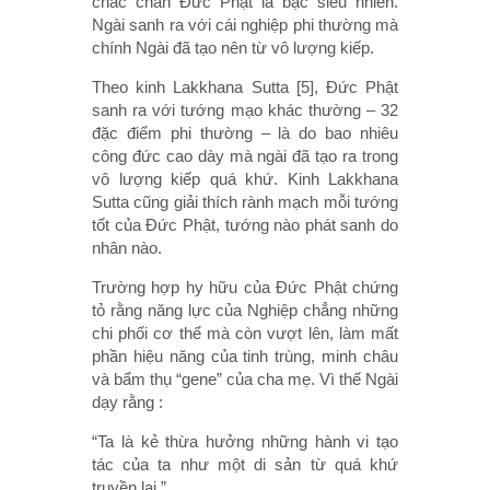
chắc chắn Đức Phật là bậc siêu nhiên.
Ngài sanh ra với cái nghiệp phi thường mà
chính Ngài đã tạo nên từ vô lượng kiếp.
Theo kinh Lakkhana Sutta [5], Đức Phật
sanh ra với tướng mạo khác thường – 32
đặc điểm phi thường – là do bao nhiêu
công đức cao dày mà ngài đã tạo ra trong
vô lượng kiếp quá khứ. Kinh Lakkhana
Sutta cũng giải thích rành mạch mỗi tướng
tốt của Đức Phật, tướng nào phát sanh do
nhân nào.
Trường hợp hy hữu của Đức Phật chứng
tỏ rằng năng lực của Nghiệp chẳng những
chi phối cơ thể mà còn vượt lên, làm mất
phần hiệu năng của tinh trùng, minh châu
và bẩm thụ “gene” của cha mẹ. Vì thế Ngài
dạy rằng :
“Ta là kẻ thừa hưởng những hành vi tạo
tác của ta như một di sản từ quá khứ
truyền lại.”