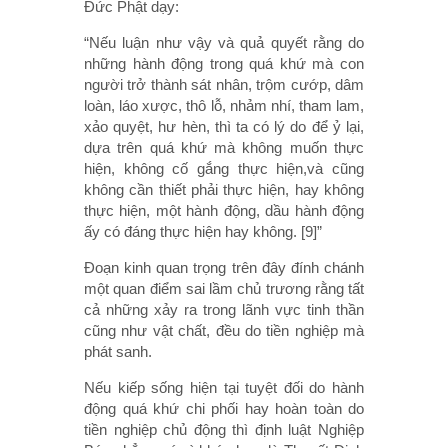
Đức Phật dạy:
“Nếu luận như vậy và quả quyết rằng do
những hành động trong quá khứ mà con
người trở thành sát nhân, trộm cướp, dâm
loàn, láo xược, thô lỗ, nhảm nhí, tham lam,
xảo quyệt, hư hèn, thì ta có lý do để ỷ lại,
dựa trên quá khứ mà không muốn thực
hiện, không cố gắng thực hiện,và cũng
không cần thiết phải thực hiện, hay không
thực hiện, một hành động, dầu hành động
ấy có đáng thực hiện hay không. [9]”
Đoạn kinh quan trọng trên đây đính chánh
một quan điểm sai lầm chủ trương rằng tất
cả những xảy ra trong lãnh vực tinh thần
cũng như vật chất, đều do tiền nghiệp mà
phát sanh.
Nếu kiếp sống hiện tại tuyệt đối do hành
động quá khứ chi phối hay hoàn toàn do
tiền nghiệp chủ động thì định luật Nghiệp