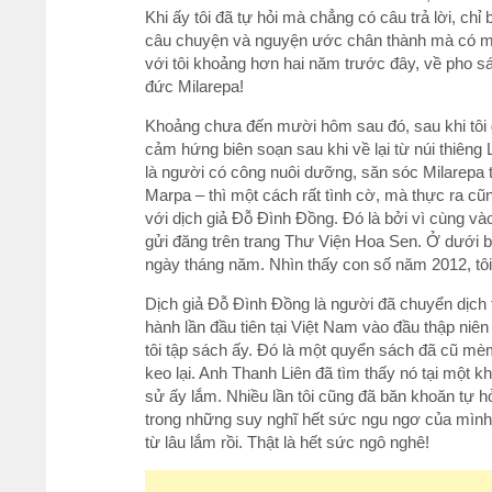
Khi ấy tôi đã tự hỏi mà chẳng có câu trả lời, chỉ
câu chuyện và nguyện ước chân thành mà có một
với tôi khoảng hơn hai năm trước đây, về pho sác
đức Milarepa!
Khoảng chưa đến mười hôm sau đó, sau khi tôi g
cảm hứng biên soạn sau khi về lại từ núi thiên
là người có công nuôi dưỡng, săn sóc Milarepa t
Marpa ‒ thì một cách rất tình cờ, mà thực ra cũn
với dịch giả Đỗ Đình Đồng. Đó là bởi vì cùng và
gửi đăng trên trang Thư Viện Hoa Sen. Ở dưới bài
ngày tháng năm. Nhìn thấy con số năm 2012, tôi
Dịch giả Đỗ Đình Đồng là người đã chuyển dịch t
hành lần đầu tiên tại Việt Nam vào đầu thập niê
tôi tập sách ấy. Đó là một quyển sách đã cũ mè
keo lại. Anh Thanh Liên đã tìm thấy nó tại một 
sử ấy lắm. Nhiều lần tôi cũng đã băn khoăn tự hỏ
trong những suy nghĩ hết sức ngu ngơ của mình, 
từ lâu lắm rồi. Thật là hết sức ngô nghê!