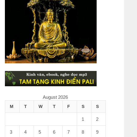
August 2026
M
T
W
T
F
S
S
1
2
3
4
5
6
7
8
9