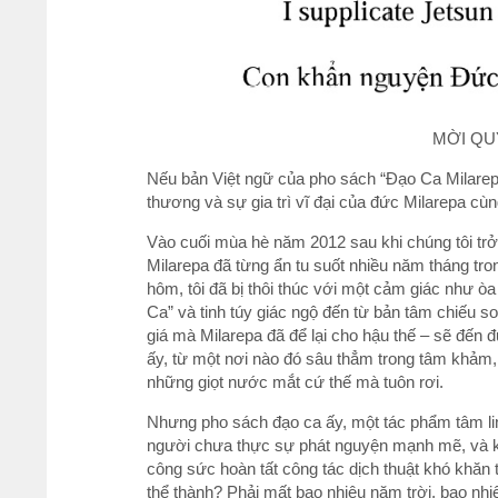
MỜI QU
Nếu bản Việt ngữ của pho sách “Đạo Ca Milarepa”
thương và sự gia trì vĩ đại của đức Milarepa cù
Vào cuối mùa hè năm 2012 sau khi chúng tôi trở
Milarepa đã từng ẩn tu suốt nhiều năm tháng tr
hôm, tôi đã bị thôi thúc với một cảm giác như 
Ca” và tinh túy giác ngộ đến từ bản tâm chiếu s
giá mà Milarepa đã để lại cho hậu thế – sẽ đến 
ấy, từ một nơi nào đó sâu thẳm trong tâm khảm,
những giọt nước mắt cứ thế mà tuôn rơi.
Nhưng pho sách đạo ca ấy, một tác phẩm tâm lin
người chưa thực sự phát nguyện mạnh mẽ, và khô
công sức hoàn tất công tác dịch thuật khó khăn t
thể thành? Phải mất bao nhiêu năm trời, bao nhi