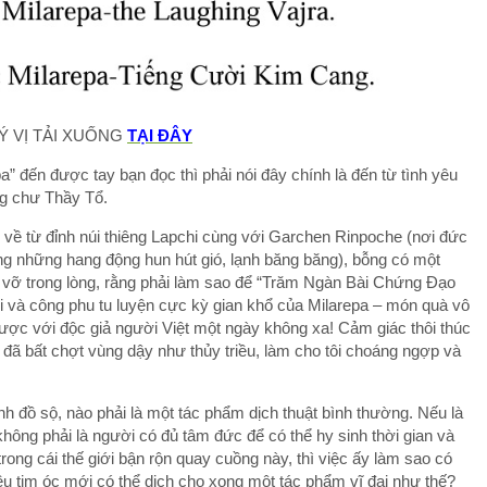
Ý VỊ TẢI XUỐNG
TẠI ĐÂY
 đến được tay bạn đọc thì phải nói đây chính là đến từ tình yêu
ng chư Thầy Tổ.
 về từ đỉnh núi thiêng Lapchi cùng với Garchen Rinpoche (nơi đức
ong những hang động hun hút gió, lạnh băng băng), bỗng có một
òa vỡ trong lòng, rằng phải làm sao để “Trăm Ngàn Bài Chứng Đạo
oi và công phu tu luyện cực kỳ gian khổ của Milarepa – món quà vô
được với độc giả người Việt một ngày không xa! Cảm giác thôi thúc
 đã bất chợt vùng dậy như thủy triều, làm cho tôi choáng ngợp và
h đồ sộ, nào phải là một tác phẩm dịch thuật bình thường. Nếu là
ng phải là người có đủ tâm đức để có thể hy sinh thời gian và
rong cái thế giới bận rộn quay cuồng này, thì việc ấy làm sao có
êu tim óc mới có thể dịch cho xong một tác phẩm vĩ đại như thế?