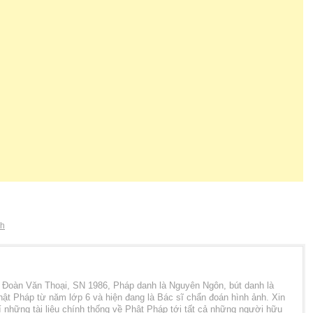
nh
à Đoàn Văn Thoại, SN 1986, Pháp danh là Nguyên Ngôn, bút danh là
ật Pháp từ năm lớp 6 và hiện đang là Bác sĩ chẩn đoán hình ảnh. Xin
 những tài liệu chính thống về Phật Pháp tới tất cả những người hữu