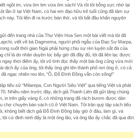
 biết ngồi im, vừa ôm tim vừa ôm sách! Và rồi tôi bỗng sực nhớ lại
 lần ở tại Việt Nam, có hai em đạo hữu trẻ tuổi cũng đã tâm sự
h này. Tôi liền đi ra trước bàn thờ, và tôi bắt đầu khấn nguyện
ửi đến trang nhà của Thư Viện Hoa Sen một bài viết mà tôi đã
g Lapchi, viết về bà Dagmema, người phối ngẫu của Đạo Sư Marpa,
rong suốt thời gian Ngài phải hứng chịu sự rèn luyện sắt đá của
g chỉ là do nhân duyên lúc bấy giờ đã đầy đủ, tôi đã liên lạc được
o ngay thời điểm ấy, tôi vô tình đọc thấy một bài ông cũng vừa mới
 dịch ấy của ông, tôi thấy ông ghi tên thành phố nơi ông ở, có cả
 đã ngạc nhiên reo lên, “Ồ, Đỗ Đình Đồng vẫn còn sống!”
ập tiểu sử “Milarepa, Con Người Siêu Việt” qua tiếng Việt và phát
n 70. Nhiều năm trước đây, dịch giả Thanh Liên đã gửi tặng chúng
m, in trên giấy vàng ố, có những trang đã rách bươm được dán
khu chợ chuyên bán sách cũ ở Việt Nam. Tôi trân quý tập sách tiểu
i, không biết dịch giả Đỗ Đình Đồng bây giờ ở đâu, làm gì, và
tôi cứ đinh ninh đấy là một ông lão, và ông lão ấy chắc đã qua đời