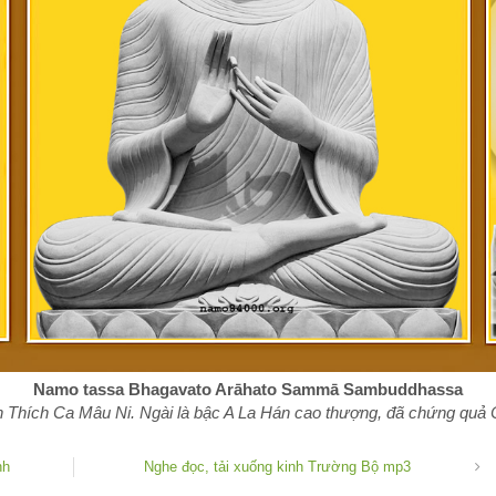
Namo tassa Bhagavato Arāhato Sammā Sambuddhassa
 Thích Ca Mâu Ni. Ngài là bậc A La Hán cao thượng, đã chứng quả Ch
nh
Nghe đọc, tải xuống kinh Trường Bộ mp3