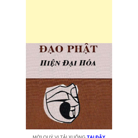
MỜI QUÝ VỊ TẢI XUỐNG
TẠI ĐÂY