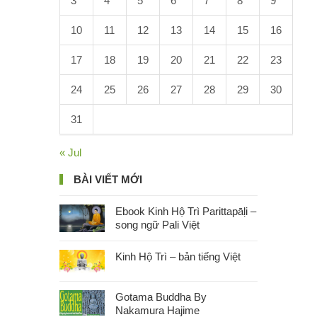
3
4
5
6
7
8
9
10
11
12
13
14
15
16
17
18
19
20
21
22
23
24
25
26
27
28
29
30
31
« Jul
BÀI VIẾT MỚI
Ebook Kinh Hộ Trì Parittapāḷi –
song ngữ Pali Việt
Kinh Hộ Trì – bản tiếng Việt
Gotama Buddha By
Nakamura Hajime