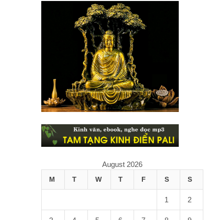
August 2026
M
T
W
T
F
S
S
1
2