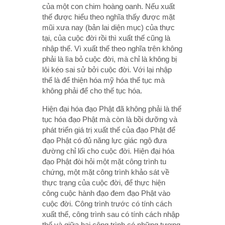
của một con chim hoàng oanh. Nếu xuất
thế được hiểu theo nghĩa thấy được mặt
mũi xưa nay (bản lai diện mục) của thực
tại, của cuộc đời rồi thì xuất thế cũng là
nhập thế. Vì xuất thế theo nghĩa trên không
phải là lìa bỏ cuộc đời, mà chỉ là không bị
lôi kéo sai sử bởi cuộc đời. Với lại nhập
thế là để thiện hóa mỹ hóa thế tục mà
không phải để cho thế tục hóa.
Hiện đại hóa đạo Phật đã không phải là thế
tục hóa đạo Phật mà còn là bồi dưỡng và
phát triển giá trị xuất thế của đạo Phật để
đạo Phật có đủ năng lực giác ngộ đưa
đường chỉ lối cho cuộc đời. Hiện đại hóa
đạo Phật đòi hỏi một mặt công trình tu
chứng, một mặt công trình khảo sát về
thực trạng của cuộc đời, để thực hiện
công cuộc hành đạo đem đạo Phật vào
cuộc đời. Công trình trước có tính cách
xuất thế, công trình sau có tính cách nhập
thế và giữa hai công trình có những tương