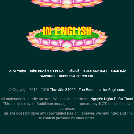
GIỚI THIỆU
ĐIỀU KHOẢN SỬ DỤNG
LIÊN HỆ
PHÁP BẢO PALI
PHÁP BẢO
SANSKRIT
BUDDHISM IN ENGLISH
© Copyright 2013 - 2026
Thư viện 84000 - The Buddhism for Beginners
All materials in this site are free. Website Administrator:
Nguyên Ngôn Đoàn Thoại
This site is solely for Buddhism propagation purposes only, NOT for commercial
purposes
This site does not store any copyrighted files on its server. We only index and link
to content provided by other hosts.