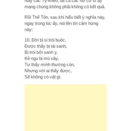
Này các Tỷ-kheo, tất cả các nữ cư sĩ ấy
mạng chung không phải không có kết quả.
Rồi Thế Tôn, sau khi hiểu biết ý nghĩa này,
ngay trong lúc ấy, nói lên lời cảm hứng
này:
10. Ðời bị si trói buộc,
Ðược thấy bị tái sanh,
Bị trói bởi sanh y,
Kẻ ngu bị mù vây,
Tự thấy mình thường còn,
Nhưng với ai thấy được,
Sẽ không có vật gì.