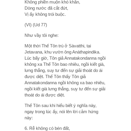
Không phiền muộn khó khăn,
Dòng nước đã cắt đứt,
Vị ấy không trói buộc.
(VI) (Ud 77)
Như vầy tôi nghe:
Một thời Thế Tôn trú ở Sàvatthi, tại
Jetavana, khu vườn ông Anàthapindika.
Lúc bấy giờ, Tôn giả Annatakondanna ngồi
không xa Thế Tôn bao nhiêu, ngồi kiết già,
lưng thẳng, suy tư đến sự giải thoát do ái
được diệt. Thế Tôn thấy Tôn giả
Annatakondanna ngồi không xa bao nhiêu,
ngồi kiết già lưng thẳng, suy tư đến sự giải
thoát do ái được diệt.
Thế Tôn sau khi hiểu biết ý nghĩa này,
ngay trong lúc ấy, nói lên lời cảm hứng
này:
6. Rễ không có bén đất,