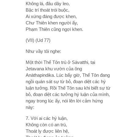
Không lá, đâu dây leo,
Bậc trí thoát trói buộc,
Ai xứng đáng được khen,
Chư Thiên khen người ấy,
Phạm Thiên cũng ngợi khen.
(VII) (Ud 77)
Như vầy tôi nghe:
Một thời Thế Tôn trú ở Sàvatthi, tại
Jetavana khu vườn của ông
Anàthapindika. Lúc bấy giờ, Thế Tôn đang
ngồi quán sát sự từ bỏ, đoạn diệt các hý
luận tưởng. Rồi Thế Tôn sau khi biết sự từ
bỏ, đoạn diệt các tưởng hý luận của mình,
ngay trong lúc ấy, nói lên lời cảm hứng
này:
7. Với ai các hý luận,
Không còn có an trú,
Thoát ly được liên hệ,