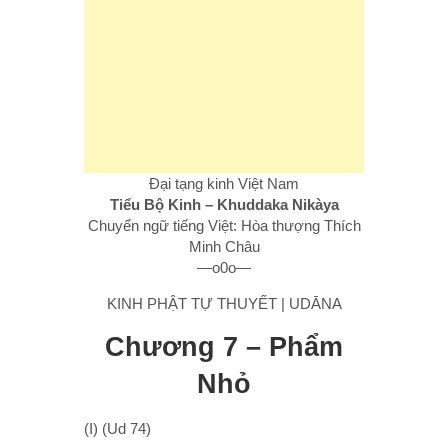
Đại tạng kinh Việt Nam
Tiểu Bộ Kinh – Khuddaka Nikàya
Chuyển ngữ tiếng Việt: Hòa thượng Thích
Minh Châu
—o0o—
KINH PHẬT TỰ THUYẾT | UDĀNA
Chương 7 – Phẩm
Nhỏ
(I) (Ud 74)