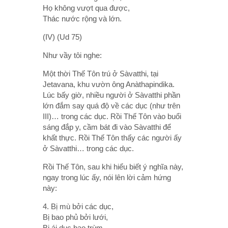
Họ không vượt qua được,
Thác nước rộng và lớn.
(IV) (Ud 75)
Như vầy tôi nghe:
Một thời Thế Tôn trú ở Sàvatthi, tại
Jetavana, khu vườn ông Anàthapindika.
Lúc bấy giờ, nhiều người ở Sàvatthi phần
lớn đắm say quá độ về các dục (như trên
III)… trong các dục. Rồi Thế Tôn vào buổi
sáng đắp y, cầm bát đi vào Sàvatthi để
khất thực. Rồi Thế Tôn thấy các người ấy
ở Sàvatthi… trong các dục.
Rồi Thế Tôn, sau khi hiểu biết ý nghĩa này,
ngay trong lúc ấy, nói lên lời cảm hứng
này:
4. Bị mù bởi các dục,
Bị bao phủ bởi lưới,
Bị ái dục bao trùm,