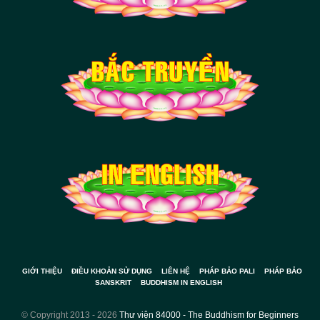
GIỚI THIỆU
ĐIỀU KHOẢN SỬ DỤNG
LIÊN HỆ
PHÁP BẢO PALI
PHÁP BẢO
SANSKRIT
BUDDHISM IN ENGLISH
© Copyright 2013 - 2026
Thư viện 84000 - The Buddhism for Beginners