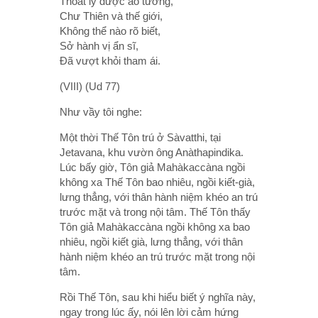
Thoát ly được ảo tưởng,
Chư Thiên và thế giới,
Không thể nào rõ biết,
Sở hành vị ẩn sĩ,
Ðã vượt khỏi tham ái.
(VIII) (Ud 77)
Như vầy tôi nghe:
Một thời Thế Tôn trú ở Sàvatthi, tại
Jetavana, khu vườn ông Anàthapindika.
Lúc bấy giờ, Tôn giả Mahàkaccàna ngồi
không xa Thế Tôn bao nhiêu, ngồi kiết-già,
lưng thẳng, với thân hành niệm khéo an trú
trước mặt và trong nội tâm. Thế Tôn thấy
Tôn giả Mahàkaccàna ngồi không xa bao
nhiêu, ngồi kiết già, lưng thẳng, với thân
hành niệm khéo an trú trước mặt trong nội
tâm.
Rồi Thế Tôn, sau khi hiểu biết ý nghĩa này,
ngay trong lúc ấy, nói lên lời cảm hứng