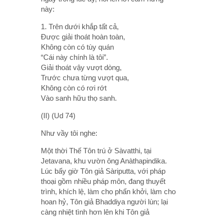
này:
1. Trên dưới khắp tất cả,
Ðược giải thoát hoàn toàn,
Không còn có tùy quán
“Cái này chính là tôi”.
Giải thoát vậy vượt dòng,
Trước chưa từng vượt qua,
Không còn có rơi rớt
Vào sanh hữu thọ sanh.
(II) (Ud 74)
Như vầy tôi nghe:
Một thời Thế Tôn trú ở Sàvatthi, tại
Jetavana, khu vườn ông Anàthapindika.
Lúc bấy giờ Tôn giả Sàriputta, với pháp
thoại gồm nhiều pháp môn, đang thuyết
trình, khích lệ, làm cho phấn khởi, làm cho
hoan hỷ, Tôn giả Bhaddiya người lùn; lại
càng nhiệt tình hơn lên khi Tôn giả