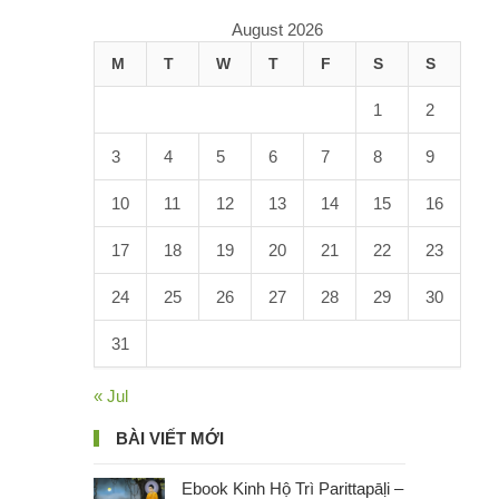
August 2026
M
T
W
T
F
S
S
1
2
3
4
5
6
7
8
9
10
11
12
13
14
15
16
17
18
19
20
21
22
23
24
25
26
27
28
29
30
31
« Jul
BÀI VIẾT MỚI
Ebook Kinh Hộ Trì Parittapāḷi –