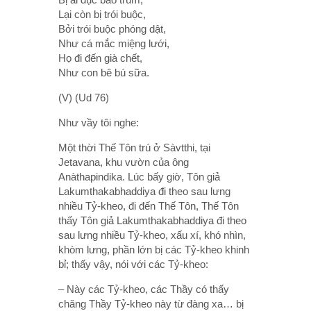
Lại còn bị trói buộc,
Bởi trói buộc phóng dật,
Như cá mắc miệng lưới,
Họ đi đến già chết,
Như con bê bú sữa.
(V) (Ud 76)
Như vầy tôi nghe:
Một thời Thế Tôn trú ở Sàvtthi, tại
Jetavana, khu vườn của ông
Anàthapindika. Lúc bấy giờ, Tôn giả
Lakumthakabhaddiya đi theo sau lưng
nhiều Tỷ-kheo, đi đến Thế Tôn, Thế Tôn
thấy Tôn giả Lakumthakabhaddiya đi theo
sau lưng nhiều Tỷ-kheo, xấu xí, khó nhìn,
khòm lưng, phần lớn bị các Tỷ-kheo khinh
bỉ; thấy vậy, nói với các Tỷ-kheo:
– Này các Tỷ-kheo, các Thầy có thấy
chăng Thầy Tỷ-kheo này từ đàng xa… bị