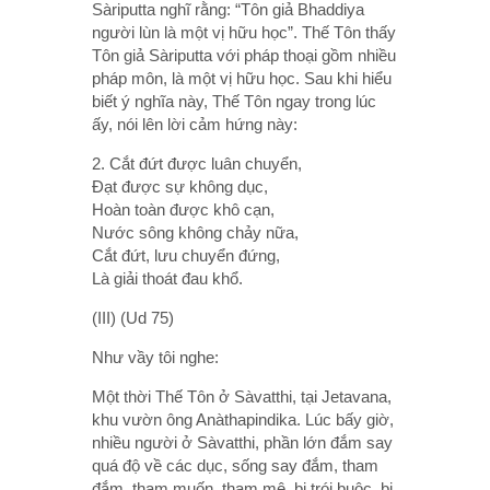
Sàriputta nghĩ rằng: “Tôn giả Bhaddiya
người lùn là một vị hữu học”. Thế Tôn thấy
Tôn giả Sàriputta với pháp thoại gồm nhiều
pháp môn, là một vị hữu học. Sau khi hiểu
biết ý nghĩa này, Thế Tôn ngay trong lúc
ấy, nói lên lời cảm hứng này:
2. Cắt đứt được luân chuyển,
Ðạt được sự không dục,
Hoàn toàn được khô cạn,
Nước sông không chảy nữa,
Cắt đứt, lưu chuyển đứng,
Là giải thoát đau khổ.
(III) (Ud 75)
Như vầy tôi nghe:
Một thời Thế Tôn ở Sàvatthi, tại Jetavana,
khu vườn ông Anàthapindika. Lúc bấy giờ,
nhiều người ở Sàvatthi, phần lớn đắm say
quá độ về các dục, sống say đắm, tham
đắm, tham muốn, tham mê, bị trói buộc, bị