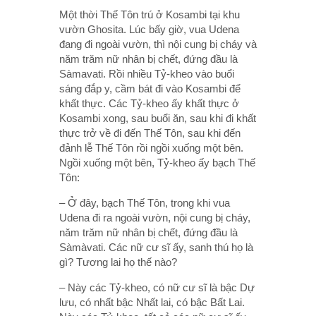
Một thời Thế Tôn trú ở Kosambi tại khu
vườn Ghosita. Lúc bấy giờ, vua Udena
đang đi ngoài vườn, thì nội cung bị cháy và
năm trăm nữ nhân bị chết, đứng đầu là
Sàmavati. Rồi nhiều Tỷ-kheo vào buổi
sáng đắp y, cầm bát đi vào Kosambi để
khất thực. Các Tỷ-kheo ấy khất thực ở
Kosambi xong, sau buổi ăn, sau khi đi khất
thực trở về đi đến Thế Tôn, sau khi đến
đảnh lễ Thế Tôn rồi ngồi xuống một bên.
Ngồi xuống một bên, Tỷ-kheo ấy bạch Thế
Tôn:
– Ở đây, bạch Thế Tôn, trong khi vua
Udena đi ra ngoài vườn, nội cung bị cháy,
năm trăm nữ nhân bị chết, đứng đầu là
Sàmàvati. Các nữ cư sĩ ấy, sanh thú họ là
gì? Tương lai họ thế nào?
– Này các Tỷ-kheo, có nữ cư sĩ là bậc Dự
lưu, có nhất bậc Nhất lai, có bậc Bất Lai.