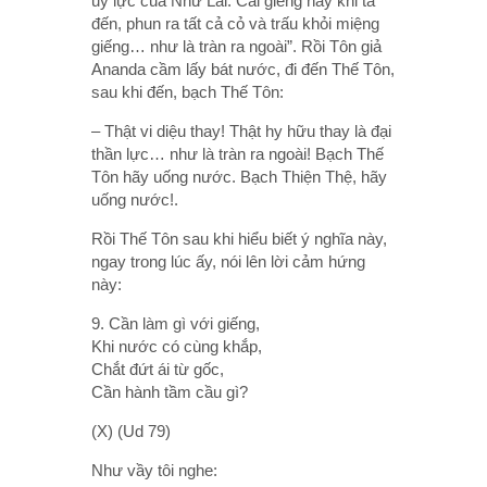
uy lực của Như Lai. Cái giếng này khi ta
đến, phun ra tất cả cỏ và trấu khỏi miệng
giếng… như là tràn ra ngoài”. Rồi Tôn giả
Ananda cầm lấy bát nước, đi đến Thế Tôn,
sau khi đến, bạch Thế Tôn:
– Thật vi diệu thay! Thật hy hữu thay là đại
thần lực… như là tràn ra ngoài! Bạch Thế
Tôn hãy uống nước. Bạch Thiện Thệ, hãy
uống nước!.
Rồi Thế Tôn sau khi hiểu biết ý nghĩa này,
ngay trong lúc ấy, nói lên lời cảm hứng
này:
9. Cần làm gì với giếng,
Khi nước có cùng khắp,
Chắt đứt ái từ gốc,
Cần hành tầm cầu gì?
(X) (Ud 79)
Như vầy tôi nghe: