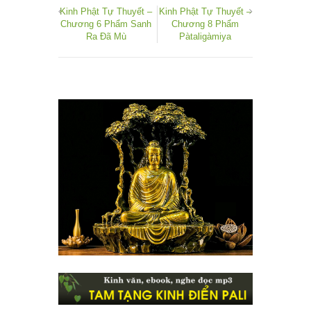
Kinh Phật Tự Thuyết –
Kinh Phật Tự Thuyết –
Chương 6 Phẩm Sanh
Chương 8 Phẩm
Ra Ðã Mù
Pàtaligàmiya