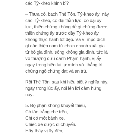
các Tỷ-kheo khinh bỉ?
– Thưa có, bạch Thế Tôn. Tỷ-kheo ấy, này
các Tỷ-kheo, có đại thần lực, có đại uy
lực, thiền chứng không dễ gì chứng được,
thiền chứng ấy trước đây Tỷ-kheo ấy
không thực hành tốt đẹp. Và vì mục đích
gì các thiện nam tử chơn chánh xuất gia
từ bỏ gia đình, sống không gia đình, tức là
vô thượng cứu cánh Phạm hạnh, vị ấy
ngay trong hiện tại tự mình với thắng trí
chứng ngộ chứng đạt và an trú.
Rồi Thế Tôn, sau khi hiểu biết ý nghĩa này,
ngay trong lúc ấy, nói lên lời cảm hứng
này:
5. Bộ phận không khuyết thiếu,
Có tán trắng che trên,
Chỉ có một bánh xe,
Chiếc xe được di chuyển.
Hãy thấy vị ấy đến,