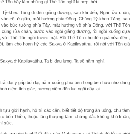
hế Tôn hãy làm những gì Thế Tôn nghĩ là hợp thời.
 Tỷ-kheo Tăng đi đến giảng đường, sau khi đến, Ngài rửa chân,
 vào cột ở giữa, mặt hướng phía Ðông. Chúng Tỷ-kheo Tăng, sau
a vào bức tường phía Tây, mặt hướng về phía Ðông, với Thế Tôn
u cũng rửa chân, bước vào ngôi giảng đường, rồi ngồi xuống dựa
 với Thế Tôn ngồi trước mặt. Rồi Thế Tôn cho đến quá nửa đêm,
hởi, làm cho hoan hỷ các Sakya ở Kapilavatthu, rồi nói với Tôn giả
kya ở Kapilavatthu. Ta bị đau lưng. Ta sẽ nằm nghỉ.
trải đại y gấp bốn lại, nằm xuống phía bên hông bên hữu như dáng
nh niệm tỉnh giác, hướng niệm đến lúc ngồi dậy lại.
ựu giới hạnh, hộ trì các căn, biết tiết độ trong ăn uống, chú tâm
c trú bốn Thiền, thuộc tăng thượng tâm, chứng đắc không khó khăn,
í sức.
ành tựu giới hạnh? Ở đây, này Mahanama, vị Thánh đệ tử có giới