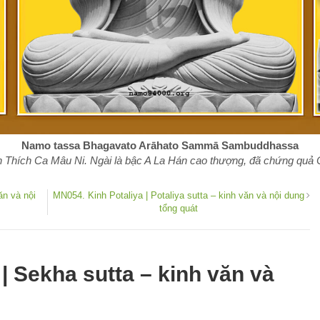
Namo tassa Bhagavato Arāhato Sammā Sambuddhassa
 Thích Ca Mâu Ni. Ngài là bậc A La Hán cao thượng, đã chứng quả Ch
ăn và nội
MN054. Kinh Potaliya | Potaliya sutta – kinh văn và nội dung
tổng quát
 Sekha sutta – kinh văn và