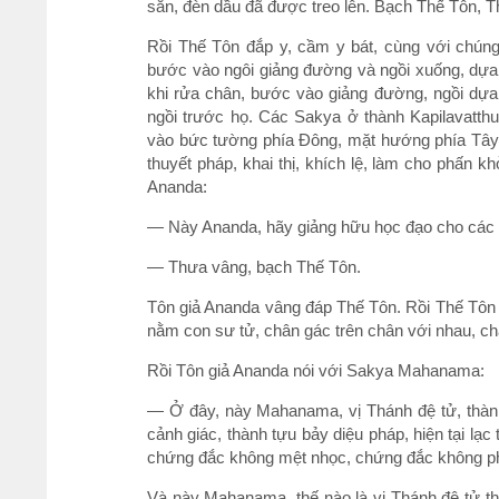
sẵn, đèn dầu đã được treo lên. Bạch Thế Tôn, T
Rồi Thế Tôn đắp y, cầm y bát, cùng với chúng
bước vào ngôi giảng đường và ngồi xuống, dựa
khi rửa chân, bước vào giảng đường, ngồi dự
ngồi trước họ. Các Sakya ở thành Kapilavatth
vào bức tường phía Ðông, mặt hướng phía Tây,
thuyết pháp, khai thị, khích lệ, làm cho phấn k
Ananda:
— Này Ananda, hãy giảng hữu học đạo cho các Sa
— Thưa vâng, bạch Thế Tôn.
Tôn giả Ananda vâng đáp Thế Tôn. Rồi Thế Tôn 
nằm con sư tử, chân gác trên chân với nhau, chá
Rồi Tôn giả Ananda nói với Sakya Mahanama:
— Ở đây, này Mahanama, vị Thánh đệ tử, thành t
cảnh giác, thành tựu bảy diệu pháp, hiện tại lạ
chứng đắc không mệt nhọc, chứng đắc không ph
Và này Mahanama, thế nào là vị Thánh đệ tử th