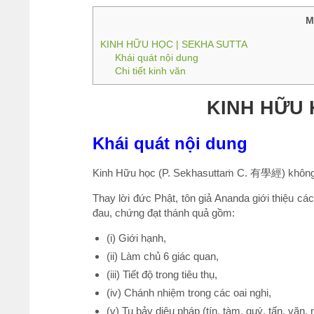
M
KINH HỮU HỌC | SEKHA SUTTA
Khái quát nội dung
Chi tiết kinh văn
KINH HỮU 
Khái quát nội dung
Kinh Hữu học (P. Sekhasuttaṁ C. 有學經) không 
Thay lời đức Phật, tôn giả Ananda giới thiệu cá
đau, chứng đạt thánh quả gồm:
(i) Giới hạnh,
(ii) Làm chủ 6 giác quan,
(iii) Tiết độ trong tiêu thụ,
(iv) Chánh nhiệm trong các oai nghi,
(v) Tu bảy diệu pháp (tín, tàm, quý, tấn, văn,