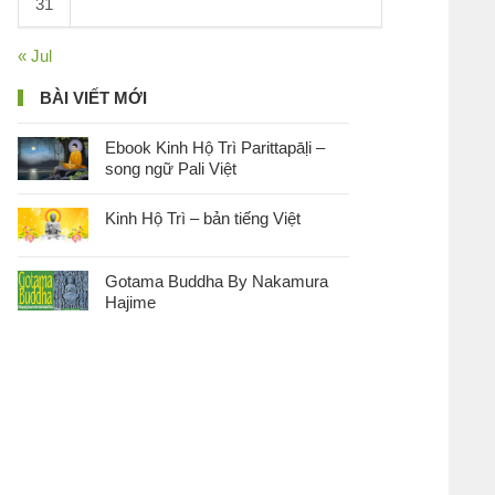
31
« Jul
BÀI VIẾT MỚI
Ebook Kinh Hộ Trì Parittapāḷi –
song ngữ Pali Việt
Kinh Hộ Trì – bản tiếng Việt
Gotama Buddha By Nakamura
Hajime