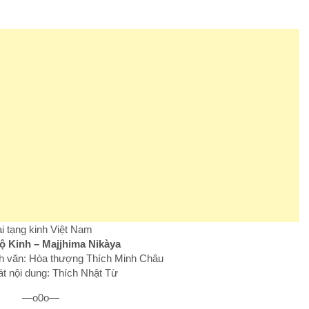
i tạng kinh Việt Nam
ộ Kinh – Majjhima Nikàya
inh văn: Hòa thượng Thích Minh Châu
át nội dung: Thích Nhật Từ
—o0o—