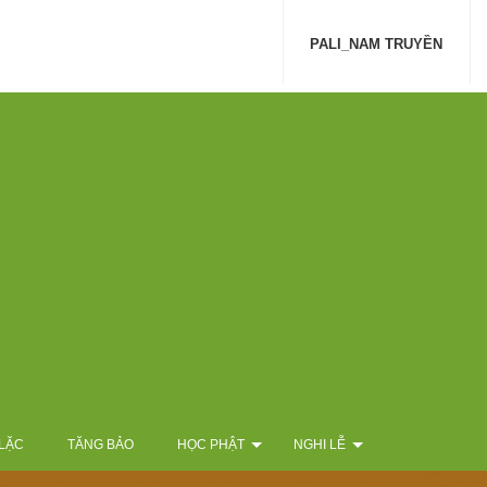
PALI_NAM TRUYỀN
 LẶC
TĂNG BẢO
HỌC PHẬT
NGHI LỄ