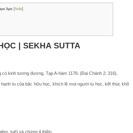
ục lục
[
hide
]
HỌC | SEKHA SUTTA
có kinh tương đương. Tạp A-hàm 1176: (Đại Chánh 2: 316).
c hạnh tu của bậc hữu học, khích lệ mọi người tu học, kết thúc khổ
 niệm, tuệ) và chứng 4 thiền.