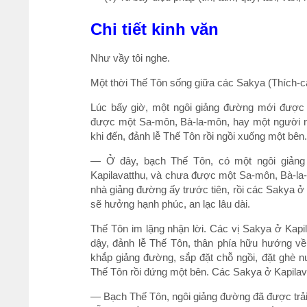
Chi tiết kinh văn
Như vầy tôi nghe.
Một thời Thế Tôn sống giữa các Sakya (Thích-ca),
Lúc bấy giờ, một ngôi giảng đường mới được 
được một Sa-môn, Bà-la-môn, hay một người nà
khi đến, đảnh lễ Thế Tôn rồi ngồi xuống một bê
— Ở đây, bạch Thế Tôn, có một ngôi giảng
Kapilavatthu, và chưa được một Sa-môn, Bà-la
nhà giảng đường ấy trước tiên, rồi các Sakya ở
sẽ hưởng hạnh phúc, an lạc lâu dài.
Thế Tôn im lặng nhận lời. Các vị Sakya ở Kapil
dậy, đảnh lễ Thế Tôn, thân phía hữu hướng về 
khắp giảng đường, sắp đặt chỗ ngồi, đặt ghè nư
Thế Tôn rồi đứng một bên. Các Sakya ở Kapilav
— Bạch Thế Tôn, ngôi giảng đường đã được trải