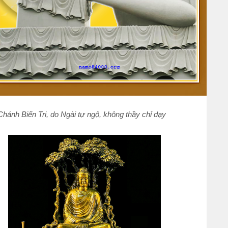
ánh Biến Tri, do Ngài tự ngộ, không thầy chỉ dạy