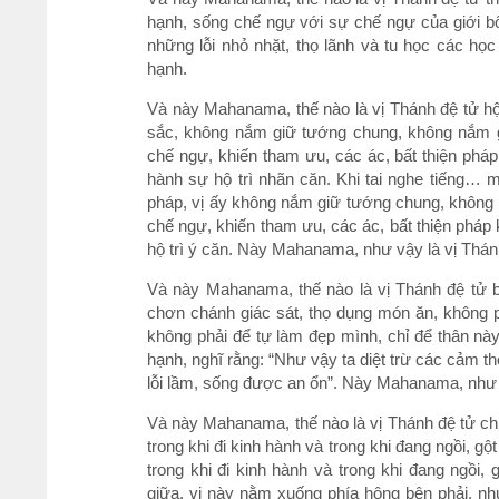
hạnh, sống chế ngự với sự chế ngự của giới bổ
những lỗi nhỏ nhặt, thọ lãnh và tu học các họ
hạnh.
Và này Mahanama, thế nào là vị Thánh đệ tử hộ
sắc, không nắm giữ tướng chung, không nắm 
chế ngự, khiến tham ưu, các ác, bất thiện pháp
hành sự hộ trì nhãn căn. Khi tai nghe tiếng
pháp, vị ấy không nắm giữ tướng chung, không
chế ngự, khiến tham ưu, các ác, bất thiện pháp 
hộ trì ý căn. Này Mahanama, như vậy là vị Thánh
Và này Mahanama, thế nào là vị Thánh đệ tử b
chơn chánh giác sát, thọ dụng món ăn, không p
không phải để tự làm đẹp mình, chỉ để thân này
hạnh, nghĩ rằng: “Như vậy ta diệt trừ các cảm 
lỗi lầm, sống được an ổn”. Này Mahanama, như vậ
Và này Mahanama, thế nào là vị Thánh đệ tử c
trong khi đi kinh hành và trong khi đang ngồi, g
trong khi đi kinh hành và trong khi đang ngồi
giữa, vị này nằm xuống phía hông bên phải, n