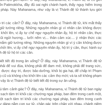
n Patimokkha, đầy đủ oai nghi chánh hạnh, thấy nguy hiểm trong
c pháp. Này Mahanama, như vậy là vị Thánh đệ tử thành tựu giới
 trì các căn? Ở đây, này Mahanama, vị Thánh đệ tử, khi mắt thấy
giữ tướng riêng. Những nguyên nhân gì vì nhãn căn không được
 khởi lên, vị ấy tự chế ngự nguyên nhân ấy, hộ trì nhãn căn, thực
… mũi ngửi hương… lưỡi nếm vị… thân cảm xúc… ý nhận thức các
 nắm giữ tướng riêng. Những nguyên nhân gì vì ý căn không được
khởi lên, vị ấy chế ngự nguyên nhân ấy, hộ trì ý căn, thực hành sự
 đệ tử hộ trì các căn.
iết tiết độ trong ăn uống? Ở đây, này Mahanama, vị Thánh đệ tử
hải để vui đùa, không phải để đam mê, không phải để trang sức,
 được duy trì, được bảo dưỡng, khỏi bị gia hại, để chấp trì Phạm
thọ cũ và không cho khởi lên các cảm thọ mới; và ta sẽ không phạm
y là vị Thánh đệ tử biết tiết độ trong sự ăn uống.
hú tâm cảnh giác? Ở đây, này Mahanama, vị Thánh đệ tử ban ngày
ột sạch tâm trí khỏi các chướng ngại pháp, ban đêm trong canh một,
, gột sạch tâm trí khỏi các chướng ngại pháp, ban đêm trong canh
hư dáng nằm con sư tử, chân gác trên chân với nhau, chánh niệm