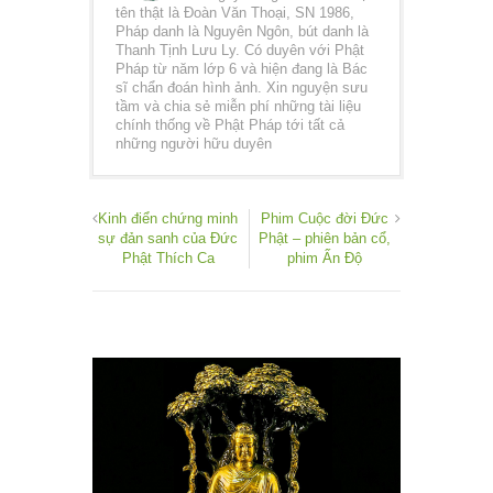
tên thật là Đoàn Văn Thoại, SN 1986,
Pháp danh là Nguyên Ngôn, bút danh là
Thanh Tịnh Lưu Ly. Có duyên với Phật
Pháp từ năm lớp 6 và hiện đang là Bác
sĩ chẩn đoán hình ảnh. Xin nguyện sưu
tầm và chia sẻ miễn phí những tài liệu
chính thống về Phật Pháp tới tất cả
những người hữu duyên
Kinh điển chứng minh
Phim Cuộc đời Đức
sự đản sanh của Đức
Phật – phiên bản cổ,
Phật Thích Ca
phim Ấn Độ