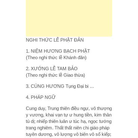
NGHI THỨC LỄ PHẬT ĐẢN
1. NIỆM HƯƠNG BẠCH PHẬT
(Theo nghi thức lễ Khánh đãn)
2. XƯỚNG LỄ TAM BẢO
(Theo nghi thức lễ Giao thừa)
3. CÚNG HƯƠNG Tụng Đại bi …
4. PHÁP NGỮ
Cung duy, Trung thiên điều ngự, vô thượng
y vương, khai vạn tự ư hung tiền, kim thân
tú dị; nhiếp thiên luân ư túc hạ, ngọc tướng
trang nghiêm. Thất thất niên chi giáo pháp
tuyên dương, vô lượng vô biên vô số kiếp;