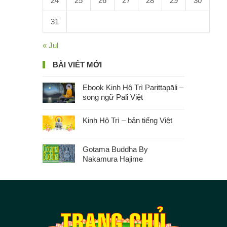
24
25
26
27
28
29
30
31
« Jul
BÀI VIẾT MỚI
Ebook Kinh Hộ Trì Parittapāḷi –
song ngữ Pali Việt
Kinh Hộ Trì – bản tiếng Việt
Gotama Buddha By
Nakamura Hajime