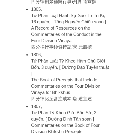
四分律刪繁補闕行事鈔[唐 道宣撰
1805,
Tứ Phân Luật Hành Sự Sao Tư Trì Kí,
16 quyển, [ Tống Nguyên Chiếu soạn ]
A Record of Resources on the
Commentaries of the Conduct in the
Four Division Vinaya
四分律行事鈔資持記[宋 元照撰
1806,
Tứ Phân Luật Tỳ Kheo Hàm Chú Giới
Bổn, 3 quyển, [ Đường Đạo Tuyên thuật
]
The Book of Precepts that Include
Commentaries on the Four Division
Vinaya for Bhikshus
四分律比丘含注戒本[唐 道宣述
1807,
Tứ Phân Tỳ Kheo Giới Bổn Sớ, 2
quyển, [ Đường Định Tân soạn ]
Commentaries on the Book of Four
Division Bhikshu Precepts