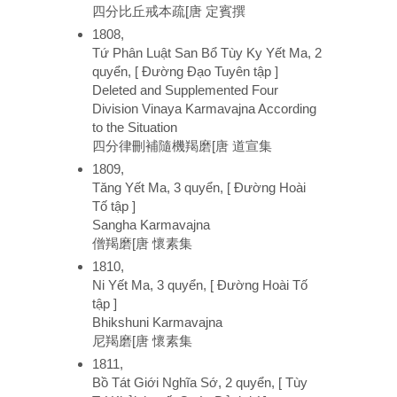
四分比丘戒本疏[唐 定賓撰
1808,
Tứ Phân Luật San Bổ Tùy Ky Yết Ma, 2
quyển, [ Đường Đạo Tuyên tập ]
Deleted and Supplemented Four
Division Vinaya Karmavajna According
to the Situation
四分律刪補隨機羯磨[唐 道宣集
1809,
Tăng Yết Ma, 3 quyển, [ Đường Hoài
Tố tập ]
Sangha Karmavajna
僧羯磨[唐 懷素集
1810,
Ni Yết Ma, 3 quyển, [ Đường Hoài Tố
tập ]
Bhikshuni Karmavajna
尼羯磨[唐 懷素集
1811,
Bồ Tát Giới Nghĩa Sớ, 2 quyển, [ Tùy