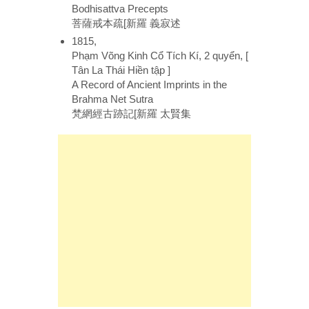
Bodhisattva Precepts
菩薩戒本疏[新羅 義寂述
1815,
Phạm Võng Kinh Cổ Tích Kí, 2 quyển, [
Tân La Thái Hiền tập ]
A Record of Ancient Imprints in the
Brahma Net Sutra
梵網經古跡記[新羅 太賢集