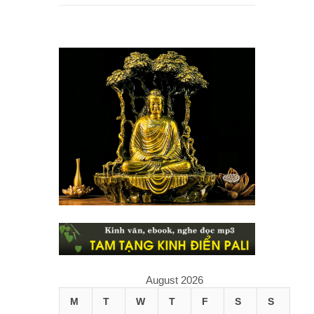
August 2026
M
T
W
T
F
S
S