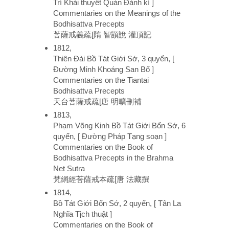
Trí Khải thuyết Quán Đảnh kí ]
Commentaries on the Meanings of the
Bodhisattva Precepts
菩薩戒義疏[隋 智顗說 灌頂記
1812,
Thiên Đài Bồ Tát Giới Sớ, 3 quyển, [
Đường Minh Khoáng San Bổ ]
Commentaries on the Tiantai
Bodhisattva Precepts
天台菩薩戒疏[唐 明曠刪補
1813,
Phạm Võng Kinh Bồ Tát Giới Bổn Sớ, 6
quyển, [ Đường Pháp Tạng soạn ]
Commentaries on the Book of
Bodhisattva Precepts in the Brahma
Net Sutra
梵網經菩薩戒本疏[唐 法藏撰
1814,
Bồ Tát Giới Bổn Sớ, 2 quyển, [ Tân La
Nghĩa Tịch thuật ]
Commentaries on the Book of