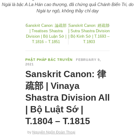
Ngài là bậc A La Hán cao thượng, đã chứng quả Chánh Biến Tri, do
Ngài tự ngộ, không thầy chỉ dạy
Sanskrit Canon: 論疏部
Sanskrit Canon: 經疏部
| Treatises Shastra
| Sutra Shastra Division
Division | Bộ Luận Sớ |
| Bộ Kinh Sớ | T.1693 –
T.1816 – T.1851
T.1803
PHẬT PHÁP BẮC TRUYỀN
FEBRUARY 9,
2021
Sanskrit Canon: 律
疏部 | Vinaya
Shastra Division All
| Bộ Luật Sớ |
T.1804 – T.1815
by
Nguyên Ngôn Đoàn Thoại