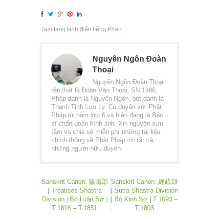
Tam tạng kinh điển tiếng Phạn
Nguyên Ngôn Đoàn
Thoại
Nguyên Ngôn Đoàn Thoại
tên thật là Đoàn Văn Thoại, SN 1986,
Pháp danh là Nguyên Ngôn, bút danh là
Thanh Tịnh Lưu Ly. Có duyên với Phật
Pháp từ năm lớp 6 và hiện đang là Bác
sĩ chẩn đoán hình ảnh. Xin nguyện sưu
tầm và chia sẻ miễn phí những tài liệu
chính thống về Phật Pháp tới tất cả
những người hữu duyên
Sanskrit Canon: 論疏部
Sanskrit Canon: 經疏部
| Treatises Shastra
| Sutra Shastra Division
Division | Bộ Luận Sớ |
| Bộ Kinh Sớ | T.1693 –
T.1816 – T.1851
T.1803