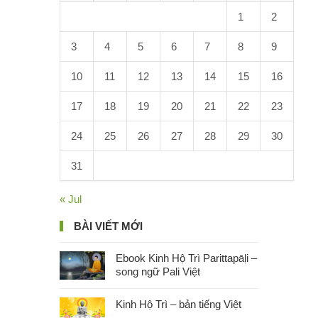
1
2
3
4
5
6
7
8
9
10
11
12
13
14
15
16
17
18
19
20
21
22
23
24
25
26
27
28
29
30
31
« Jul
BÀI VIẾT MỚI
Ebook Kinh Hộ Trì Parittapāḷi –
song ngữ Pali Việt
Kinh Hộ Trì – bản tiếng Việt