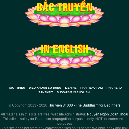
GIỚI THIỆU
ĐIỀU KHOẢN SỬ DỤNG
LIÊN HỆ
PHÁP BẢO PALI
PHÁP BẢO
SANSKRIT
BUDDHISM IN ENGLISH
© Copyright 2013 - 2026
Thư viện 84000 - The Buddhism for Beginners
All materials in this site are free. Website Administrator:
Nguyên Ngôn Đoàn Thoại
This site is solely for Buddhism propagation purposes only, NOT for commercial
purposes
This site does not store any copyrighted files on its server. We only index and link