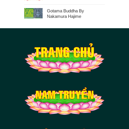
Gotama Buddha By
Nakamura Hajime