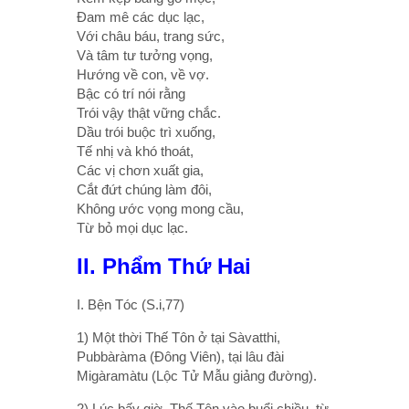
Ðam mê các dục lạc,
Với châu báu, trang sức,
Và tâm tư tưởng vọng,
Hướng về con, về vợ.
Bậc có trí nói rằng
Trói vậy thật vững chắc.
Dầu trói buộc trì xuống,
Tế nhị và khó thoát,
Các vị chơn xuất gia,
Cắt đứt chúng làm đôi,
Không ước vọng mong cầu,
Từ bỏ mọi dục lạc.
II. Phẩm Thứ Hai
I. Bện Tóc (S.i,77)
1) Một thời Thế Tôn ở tại Sàvatthi,
Pubbàràma (Ðông Viên), tại lâu đài
Migàramàtu (Lộc Tử Mẫu giảng đường).
2) Lúc bấy giờ, Thế Tôn vào buổi chiều, từ