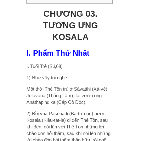
CHƯƠNG 03.
TƯƠNG ƯNG
KOSALA
I. Phẩm Thứ Nhất
I. Tuổi Trẻ (S.i,68)
1) Như vầy tôi nghe.
Một thời Thế Tôn trú ở Sàvatthi (Xá-vệ),
Jetavana (Thắng Lâm), tại vườn ông
Anàthapindika (Cấp Cô Ðộc).
2) Rồi vua Pasenadi (Ba-tư-nặc) nước
Kosala (Kiều-tát-la) đi đến Thế Tôn, sau
khi đến, nói lên với Thế Tôn những lời
chào đón hỏi thăm, sau khi nói lên những
lời chào đón hỏi thăm thân hữu, rồi ngồi