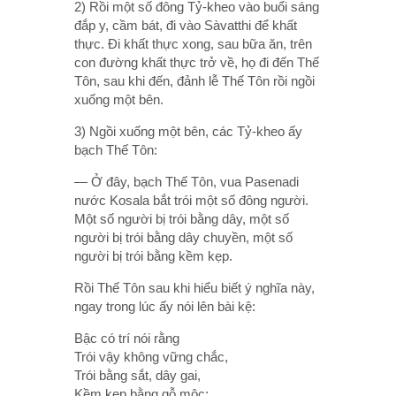
2) Rồi một số đông Tỷ-kheo vào buổi sáng
đắp y, cầm bát, đi vào Sàvatthi để khất
thực. Ði khất thực xong, sau bữa ăn, trên
con đường khất thực trở về, họ đi đến Thế
Tôn, sau khi đến, đảnh lễ Thế Tôn rồi ngồi
xuống một bên.
3) Ngồi xuống một bên, các Tỷ-kheo ấy
bạch Thế Tôn:
— Ở đây, bạch Thế Tôn, vua Pasenadi
nước Kosala bắt trói một số đông người.
Một số người bị trói bằng dây, một số
người bị trói bằng dây chuyền, một số
người bị trói bằng kềm kẹp.
Rồi Thế Tôn sau khi hiểu biết ý nghĩa này,
ngay trong lúc ấy nói lên bài kệ:
Bậc có trí nói rằng
Trói vậy không vững chắc,
Trói bằng sắt, dây gai,
Kềm kẹp bằng gỗ mộc;