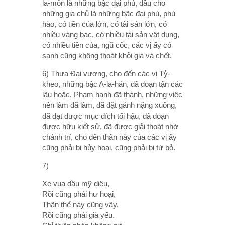
la-môn là những bậc đại phú, dầu cho
những gia chủ là những bậc đại phú, phú
hào, có tiền của lớn, có tài sản lớn, có
nhiều vàng bạc, có nhiều tài sản vật dụng,
có nhiều tiền của, ngũ cốc, các vị ấy có
sanh cũng không thoát khỏi già và chết.
6) Thưa Ðại vương, cho đến các vị Tỷ-
kheo, những bậc A-la-hán, đã đoạn tận các
lậu hoặc, Phạm hạnh đã thành, những việc
nên làm đã làm, đã đặt gánh nặng xuống,
đã đạt được mục đích tối hậu, đã đoạn
được hữu kiết sử, đã được giải thoát nhờ
chánh trí, cho đến thân này của các vị ấy
cũng phải bị hủy hoại, cũng phải bị từ bỏ.
7)
Xe vua dầu mỹ diệu,
Rồi cũng phải hư hoại,
Thân thể này cũng vậy,
Rồi cũng phải già yếu.