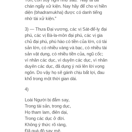
chán ngấy xử kiện. Nay hãy để cho vị hiền
diện (bhadramukha) được có danh tiếng
nhờ tài xử kiện.”
3) — Thưa Ðại vương, các vị Sát-đế-lỵ đại
phú, các vị Bà-la-môn đại phú, các vị gia
chủ đại phú, phú hào có tiền của lớn, có tài
sản lớn, có nhiều vàng và bạc, có nhiều tài
sản vật dụng, có nhiều tiền của, ngũ cốc;
vì nhân các dục, vì duyên các dục, vì nhân
duyên các dục, đã dụng ý nói lên lời vọng
ngôn. Do vậy họ sẽ gánh chịu bất lợi, đau
khổ trong một thời gian dài.
4)
Loài Người bị đắm say,
Trong tài sản, trong dục,
Họ tham lam, điên dại,
Trong các dục ở đời.
Không ý thức rõ ràng,
Ðã quá độ say mê,