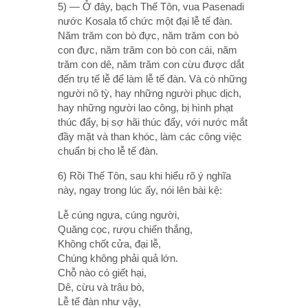
5) — Ở đây, bạch Thế Tôn, vua Pasenadi
nước Kosala tổ chức một đại lễ tế đàn.
Năm trăm con bò đực, năm trăm con bò
con đực, năm trăm con bò con cái, năm
trăm con dê, năm trăm con cừu được dắt
đến trụ tế lễ để làm lễ tế đàn. Và có những
người nô tỳ, hay những người phục dịch,
hay những người lao công, bị hình phạt
thúc đẩy, bị sợ hãi thúc đẩy, với nước mắt
đầy mặt và than khóc, làm các công việc
chuẩn bị cho lễ tế đàn.
6) Rồi Thế Tôn, sau khi hiểu rõ ý nghĩa
này, ngay trong lúc ấy, nói lên bài kệ:
Lễ cúng ngựa, cúng người,
Quăng cọc, rượu chiến thắng,
Không chốt cửa, đại lễ,
Chúng không phải quả lớn.
Chỗ nào có giết hại,
Dê, cừu và trâu bò,
Lễ tế đàn như vậy,