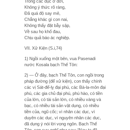
Trong các dục ở đời,
Không ý thức rõ ràng,
Ðã quá độ say mê,
Chẳng khác gì con nai,
Không thấy đặt bẫy sập,
Về sau họ khổ đau,
Chịu quả báo ác nghiệp.
VII. Xử Kiện (S.i,74)
1) Ngồi xuống một bên, vua Pasenadi
nước Kosala bạch Thế Tôn:
2) — Ở đây, bạch Thế Tôn, con ngồi trong
pháp đường (để xử kiện), con thấy chính
các vị Sát-đế-lỵ đại phú, các Bà-la-môn đại
phú, các gia chủ đại phú, phú hào, có tiền
của lớn, có tài sản lớn, có nhiều vàng và
bạc, có nhiều tài sản vật dụng, có nhiều
tiền của, ngũ cốc; vì nhân các dục, vì
duyên các dục, vì nguyên nhân các dục,
đã dụng ý nói lời vọng ngôn. Bạch Thế
Tôn, con suy nghĩ như sau: “Nay ta đã