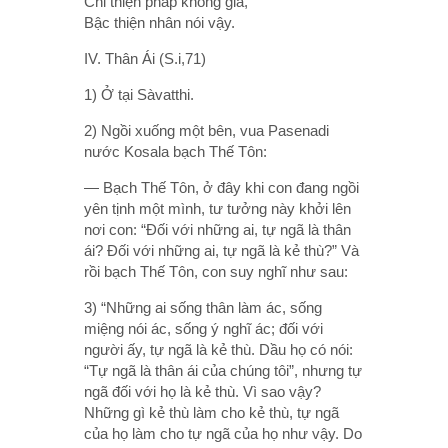
Chỉ thiện pháp không già,
Bậc thiện nhân nói vậy.
IV. Thân Ái (S.i,71)
1) Ở tại Sàvatthi.
2) Ngồi xuống một bên, vua Pasenadi
nước Kosala bạch Thế Tôn:
— Bạch Thế Tôn, ở đây khi con đang ngồi
yên tịnh một mình, tư tưởng này khởi lên
nơi con: “Ðối với những ai, tự ngã là thân
ái? Ðối với những ai, tự ngã là kẻ thù?” Và
rồi bạch Thế Tôn, con suy nghĩ như sau:
3) “Những ai sống thân làm ác, sống
miệng nói ác, sống ý nghĩ ác; đối với
người ấy, tự ngã là kẻ thù. Dầu họ có nói:
“Tự ngã là thân ái của chúng tôi”, nhưng tự
ngã đối với họ là kẻ thù. Vì sao vậy?
Những gì kẻ thù làm cho kẻ thù, tự ngã
của họ làm cho tự ngã của họ như vậy. Do