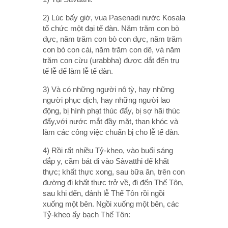
2) Lúc bấy giờ, vua Pasenadi nước Kosala
tổ chức một đại tế đàn. Năm trăm con bò
đực, năm trăm con bò con đực, năm trăm
con bò con cái, năm trăm con dê, và năm
trăm con cừu (urabbha) được dắt đến trụ
tế lễ để làm lễ tế đàn.
3) Và có những người nô tỳ, hay những
người phục dịch, hay những người lao
động, bị hình phạt thúc đẩy, bị sợ hãi thúc
đẩy,với nước mắt đầy mặt, than khóc và
làm các công việc chuẩn bị cho lễ tế đàn.
4) Rồi rất nhiều Tỷ-kheo, vào buổi sáng
đắp y, cầm bát đi vào Sàvatthi để khất
thực; khất thực xong, sau bữa ăn, trên con
đường đi khất thực trở về, đi đến Thế Tôn,
sau khi đến, đảnh lễ Thế Tôn rồi ngồi
xuống một bên. Ngồi xuống một bên, các
Tỷ-kheo ấy bạch Thế Tôn: