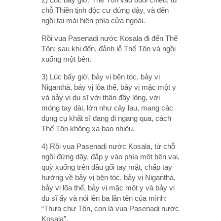
chỗ Thiền tịnh độc cư đứng dậy, và đến
ngồi tại mái hiên phía cửa ngoài.
Rồi vua Pasenadi nước Kosala đi đến Thế
Tôn; sau khi đến, đảnh lễ Thế Tôn và ngồi
xuống một bên.
3) Lúc bấy giờ, bảy vị bện tóc, bảy vị
Niganthà, bảy vị lõa thể, bảy vị mặc một y
và bảy vị du sĩ với thân đầy lông, với
móng tay dài, lớn như cây lau, mang các
dụng cụ khất sĩ đang đi ngang qua, cách
Thế Tôn không xa bao nhiêu.
4) Rồi vua Pasenadi nước Kosala, từ chỗ
ngồi đứng dậy, đắp y vào phía một bên vai,
quỳ xuống trên đầu gối tay mặt, chấp tay
hướng về bảy vị bện tóc, bảy vị Niganthà,
bảy vị lõa thể, bảy vị mặc một y và bảy vị
du sĩ ấy và nói lên ba lần tên của mình:
“Thưa chư Tôn, con là vua Pasenadi nước
Kosala”.