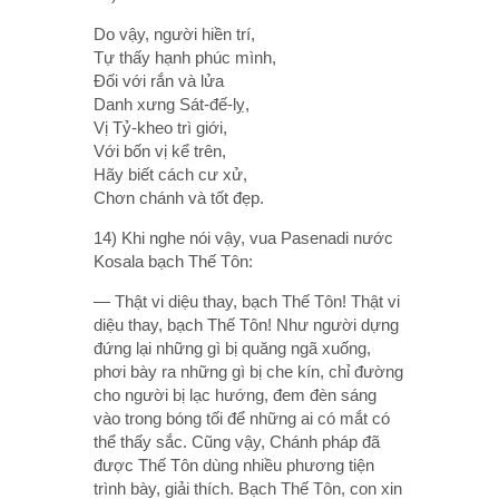
Do vậy, người hiền trí,
Tự thấy hạnh phúc mình,
Ðối với rắn và lửa
Danh xưng Sát-đế-lỵ,
Vị Tỷ-kheo trì giới,
Với bốn vị kể trên,
Hãy biết cách cư xử,
Chơn chánh và tốt đẹp.
14) Khi nghe nói vậy, vua Pasenadi nước
Kosala bạch Thế Tôn:
— Thật vi diệu thay, bạch Thế Tôn! Thật vi
diệu thay, bạch Thế Tôn! Như người dựng
đứng lại những gì bị quăng ngã xuống,
phơi bày ra những gì bị che kín, chỉ đường
cho người bị lạc hướng, đem đèn sáng
vào trong bóng tối để những ai có mắt có
thể thấy sắc. Cũng vậy, Chánh pháp đã
được Thế Tôn dùng nhiều phương tiện
trình bày, giải thích. Bạch Thế Tôn, con xin