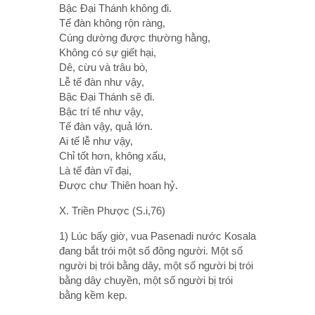
Bậc Ðại Thánh không đi.
Tế đàn không rộn ràng,
Cúng dường được thường hằng,
Không có sự giết hại,
Dê, cừu và trâu bò,
Lễ tế đàn như vậy,
Bậc Ðại Thánh sẽ đi.
Bậc trí tế như vậy,
Tế đàn vậy, quả lớn.
Ai tế lễ như vậy,
Chỉ tốt hơn, không xấu,
Là tế đàn vĩ đại,
Ðược chư Thiên hoan hỷ.
X. Triền Phược (S.i,76)
1) Lúc bấy giờ, vua Pasenadi nước Kosala
đang bắt trói một số đông người. Một số
người bị trói bằng dây, một số người bị trói
bằng dây chuyền, một số người bị trói
bằng kềm kẹp.