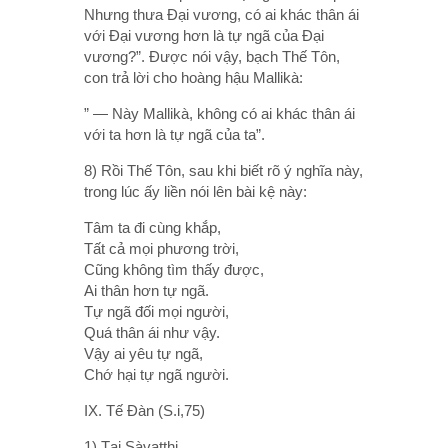
Nhưng thưa Ðại vương, có ai khác thân ái
với Ðại vương hơn là tự ngã của Ðại
vương?”. Ðược nói vậy, bạch Thế Tôn,
con trả lời cho hoàng hậu Mallikà:
” — Này Mallikà, không có ai khác thân ái
với ta hơn là tự ngã của ta”.
8) Rồi Thế Tôn, sau khi biết rõ ý nghĩa này,
trong lúc ấy liền nói lên bài kệ này:
Tâm ta đi cùng khắp,
Tất cả mọi phương trời,
Cũng không tìm thấy được,
Ai thân hơn tự ngã.
Tự ngã đối mọi người,
Quá thân ái như vậy.
Vậy ai yêu tự ngã,
Chớ hại tự ngã người.
IX. Tế Ðàn (S.i,75)
1) Tại Sàvatthi.