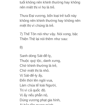
tuổi không nên khinh thường hay không
nên miệt thị vì họ là trẻ.
Thưa Ðại vương, bốn loại trẻ tuổi này
không nên khinh thường hay không nên
miệt thị vì chúng là trẻ.
7) Thế Tôn nói như vậy. Nói xong, bậc
Thiện Thệ lại nói thêm như sau:
8)
Sanh dòng Sát-đế-lỵ,
Thuộc quý tộc, danh xưng,
Chớ khinh thường là trẻ,
Chớ miệt thị là nhỏ.
Vị Sát-đế-lỵ ấy,
Ðến thời lên ngôi vua,
Làm chúa tể loài Người,
Trị vì cả quốc độ.
Vị ấy nếu phẫn nộ,
Dùng vương phạt gia hình,
Ai bảo tồn mạng mình,