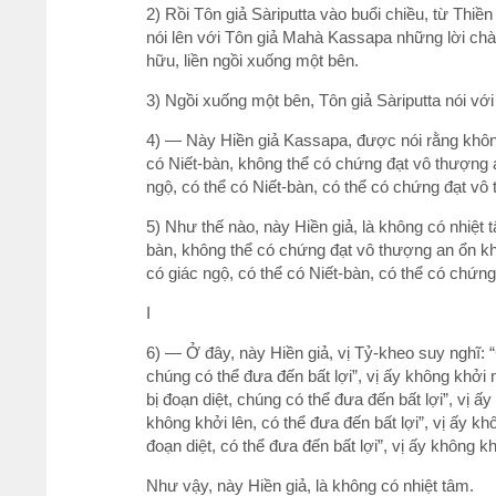
2) Rồi Tôn giả Sàriputta vào buổi chiều, từ Thi
nói lên với Tôn giả Mahà Kassapa những lời chào
hữu, liền ngồi xuống một bên.
3) Ngồi xuống một bên, Tôn giả Sàriputta nói v
4) — Này Hiền giả Kassapa, được nói rằng không
có Niết-bàn, không thể có chứng đạt vô thượng a
ngộ, có thể có Niết-bàn, có thể có chứng đạt vô
5) Như thế nào, này Hiền giả, là không có nhiệt 
bàn, không thể có chứng đạt vô thượng an ổn khỏ
có giác ngộ, có thể có Niết-bàn, có thể có chứn
I
6) — Ở đây, này Hiền giả, vị Tỷ-kheo suy nghĩ: “
chúng có thể đưa đến bất lợi”, vị ấy không khởi 
bị đoạn diệt, chúng có thể đưa đến bất lợi”, vị ấ
không khởi lên, có thể đưa đến bất lợi”, vị ấy kh
đoạn diệt, có thể đưa đến bất lợi”, vị ấy không kh
Như vậy, này Hiền giả, là không có nhiệt tâm.