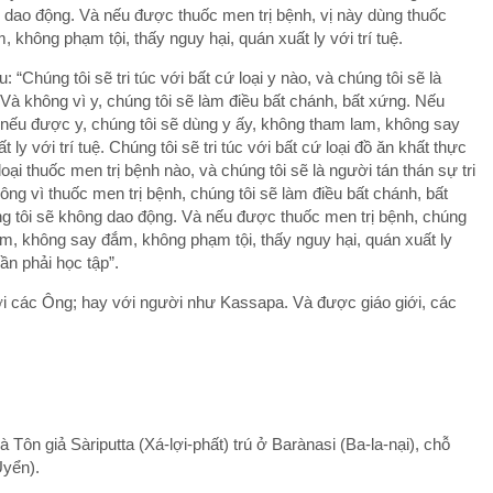
 dao động. Và nếu được thuốc men trị bệnh, vị này dùng thuốc
không phạm tội, thấy nguy hại, quán xuất ly với trí tuệ.
“Chúng tôi sẽ tri túc với bất cứ loại y nào, và chúng tôi sẽ là
. Và không vì y, chúng tôi sẽ làm điều bất chánh, bất xứng. Nếu
nếu được y, chúng tôi sẽ dùng y ấy, không tham lam, không say
ly với trí tuệ. Chúng tôi sẽ tri túc với bất cứ loại đồ ăn khất thực
ại thuốc men trị bệnh nào, và chúng tôi sẽ là người tán thán sự tri
hông vì thuốc men trị bệnh, chúng tôi sẽ làm điều bất chánh, bất
g tôi sẽ không dao động. Và nếu được thuốc men trị bệnh, chúng
am, không say đắm, không phạm tội, thấy nguy hại, quán xuất ly
ần phải học tập”.
ới các Ông; hay với người như Kassapa. Và được giáo giới, các
Tôn giả Sàriputta (Xá-lợi-phất) trú ở Barànasi (Ba-la-nại), chỗ
Uyển).