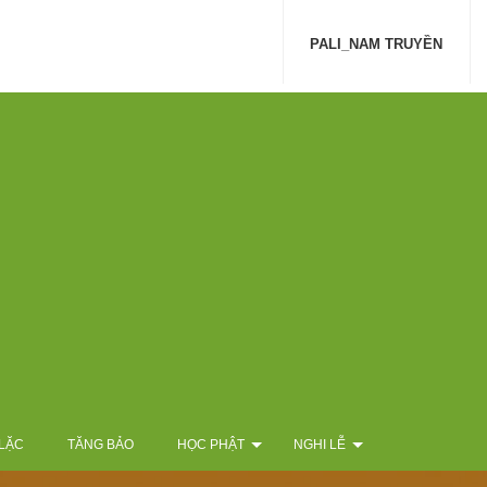
PALI_NAM TRUYỀN
 LẶC
TĂNG BẢO
HỌC PHẬT
NGHI LỄ