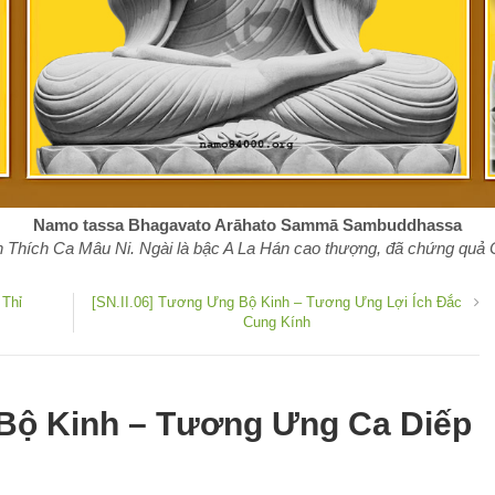
Namo tassa Bhagavato Arāhato Sammā Sambuddhassa
 Thích Ca Mâu Ni. Ngài là bậc A La Hán cao thượng, đã chứng quả Ch
 Thỉ
[SN.II.06] Tương Ưng Bộ Kinh – Tương Ưng Lợi Ích Đắc
Cung Kính
 Bộ Kinh – Tương Ưng Ca Diếp