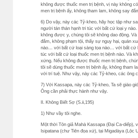
không được thuốc men trị bệnh, vị này không có
men trị bệnh ấy, không tham lam, không say đắm, 
6) Do vậy, này các Tỷ-kheo, hãy học tập như sau: 
người tán thán hạnh tri túc với bất cứ loại y nào
không được y, chúng tôi sẽ không dao động. Và 
đắm, không phạm tội, thấy sự nguy hại, quán xuất 
nào… với bất cứ loại sàng tọa nào… với bất cứ lo
túc với bất cứ loại thuốc men trị bệnh nào. Và k
xứng. Nếu không được thuốc men trị bệnh, chún
tôi sẽ dùng thuốc men trị bệnh ấy, không tham l
với trí tuệ. Như vậy, này các Tỷ-kheo, các ông c
7) Với Kassapa, này các Tỷ-kheo, Ta sẽ giáo gi
Ông cần phải thực hành như vậy.
II. Không Biết Sợ (S.ii,195)
1) Như vầy tôi nghe.
Một thời Tôn giả Mahà Kassapa (Ðại Ca-diếp), và 
Isipatana (chư Tiên đọa xứ), tại Migadàya (Lộc 