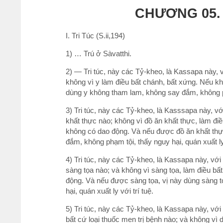
CHƯƠNG 05.
I. Tri Túc (S.ii,194)
1) … Trú ở Sàvatthi.
2) — Tri túc, này các Tỷ-kheo, là Kassapa này, vớ
không vì y làm điều bất chánh, bất xứng. Nếu k
dùng y không tham lam, không say đắm, không phạ
3) Tri túc, này các Tỷ-kheo, là Kasssapa này, với
khất thực nào; không vì đồ ăn khất thực, làm đi
không có dao động. Và nếu được đồ ăn khất thực
đắm, không phạm tội, thấy nguy hại, quán xuất ly 
4) Tri túc, này các Tỷ-kheo, là Kassapa này, với b
sàng tọa nào; và không vì sàng tọa, làm điều b
động. Và nếu được sàng tọa, vị này dùng sàng 
hại, quán xuất ly với trí tuệ.
5) Tri túc, này các Tỷ-kheo, là Kassapa này, với 
bất cứ loại thuốc men trị bệnh nào; và không vì