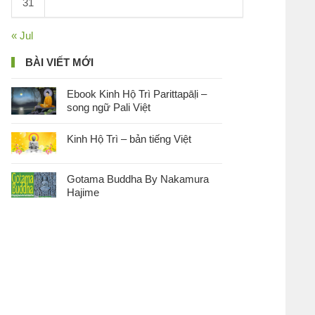
31
« Jul
BÀI VIẾT MỚI
Ebook Kinh Hộ Trì Parittapāḷi –
song ngữ Pali Việt
Kinh Hộ Trì – bản tiếng Việt
Gotama Buddha By Nakamura
Hajime