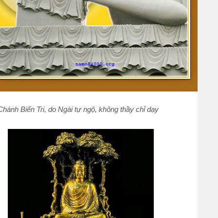
ánh Biến Tri, do Ngài tự ngộ, không thầy chỉ dạy