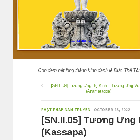
Con đem hết lòng thành kính đảnh lễ Đức Thế Tôn
[SN.II.04] Tương Ưng Bộ Kinh – Tương Ưng Vô
(Anamatagga)
PHẬT PHÁP NAM TRUYỀN
OCTOBER 18, 2022
[SN.II.05] Tương Ưng
(Kassapa)