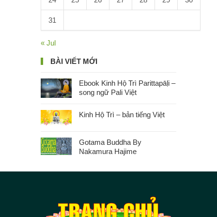
31
« Jul
BÀI VIẾT MỚI
Ebook Kinh Hộ Trì Parittapāḷi –
song ngữ Pali Việt
Kinh Hộ Trì – bản tiếng Việt
Gotama Buddha By
Nakamura Hajime