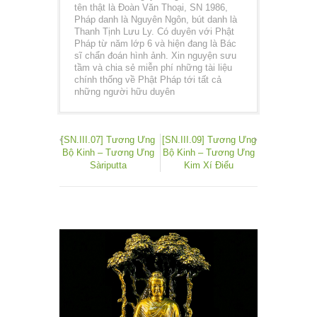
tên thật là Đoàn Văn Thoại, SN 1986,
Pháp danh là Nguyên Ngôn, bút danh là
Thanh Tịnh Lưu Ly. Có duyên với Phật
Pháp từ năm lớp 6 và hiện đang là Bác
sĩ chẩn đoán hình ảnh. Xin nguyện sưu
tầm và chia sẻ miễn phí những tài liệu
chính thống về Phật Pháp tới tất cả
những người hữu duyên
[SN.III.07] Tương Ưng
[SN.III.09] Tương Ưng
Bộ Kinh – Tương Ưng
Bộ Kinh – Tương Ưng
Sàriputta
Kim Xí Điểu