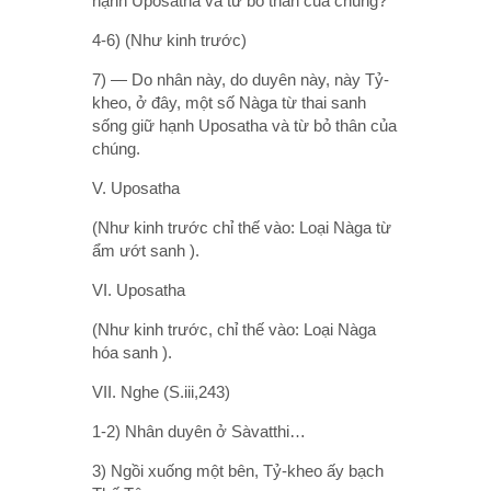
hạnh Uposatha và từ bỏ thân của chúng?
4-6) (Như kinh trước)
7) — Do nhân này, do duyên này, này Tỷ-
kheo, ở đây, một số Nàga từ thai sanh
sống giữ hạnh Uposatha và từ bỏ thân của
chúng.
V. Uposatha
(Như kinh trước chỉ thế vào: Loại Nàga từ
ẩm ướt sanh ).
VI. Uposatha
(Như kinh trước, chỉ thế vào: Loại Nàga
hóa sanh ).
VII. Nghe (S.iii,243)
1-2) Nhân duyên ở Sàvatthi…
3) Ngồi xuống một bên, Tỷ-kheo ấy bạch