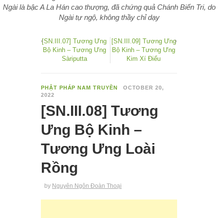
Ngài là bậc A La Hán cao thượng, đã chứng quả Chánh Biến Tri, do
Ngài tự ngộ, không thầy chỉ dạy
[SN.III.07] Tương Ưng
[SN.III.09] Tương Ưng
Bộ Kinh – Tương Ưng
Bộ Kinh – Tương Ưng
Sàriputta
Kim Xí Điểu
PHẬT PHÁP NAM TRUYỀN
OCTOBER 20,
2022
[SN.III.08] Tương
Ưng Bộ Kinh –
Tương Ưng Loài
Rồng
by
Nguyên Ngôn Đoàn Thoại