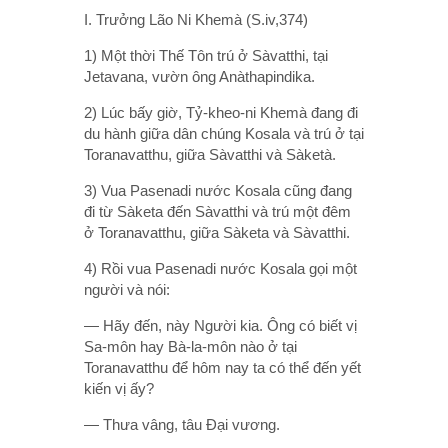
I. Trưởng Lão Ni Khemà (S.iv,374)
1) Một thời Thế Tôn trú ở Sàvatthi, tại
Jetavana, vườn ông Anàthapindika.
2) Lúc bấy giờ, Tỷ-kheo-ni Khemà đang đi
du hành giữa dân chúng Kosala và trú ở tại
Toranavatthu, giữa Sàvatthi và Sàketà.
3) Vua Pasenadi nước Kosala cũng đang
đi từ Sàketa đến Sàvatthi và trú một đêm
ở Toranavatthu, giữa Sàketa và Sàvatthi.
4) Rồi vua Pasenadi nước Kosala gọi một
người và nói:
— Hãy đến, này Người kia. Ông có biết vị
Sa-môn hay Bà-la-môn nào ở tại
Toranavatthu để hôm nay ta có thể đến yết
kiến vị ấy?
— Thưa vâng, tâu Ðại vương.