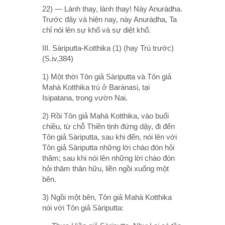
22) — Lành thay, lành thay! Này Anuràdha.
Trước đây và hiện nay, này Anuràdha, Ta
chỉ nói lên sự khổ và sự diệt khổ.
III. Sàriputta-Kotthika (1) (hay Trú trước)
(S.iv,384)
1) Một thời Tôn giả Sàriputta và Tôn giả
Mahà Kotthika trú ở Barànasi, tại
Isipatana, trong vườn Nai.
2) Rồi Tôn giả Mahà Kotthika, vào buổi
chiều, từ chỗ Thiền tịnh đứng dậy, đi đến
Tôn giả Sàriputta, sau khi đến, nói lên với
Tôn giả Sàriputta những lời chào đón hỏi
thăm; sau khi nói lên những lời chào đón
hỏi thăm thân hữu, liền ngồi xuống một
bên.
3) Ngồi một bên, Tôn giả Mahà Kotthika
nói với Tôn giả Sàriputta: