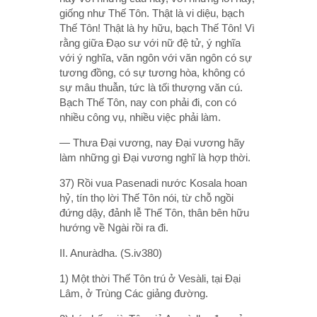
giống như Thế Tôn. Thật là vi diệu, bạch
Thế Tôn! Thật là hy hữu, bạch Thế Tôn! Vì
rằng giữa Ðạo sư với nữ đệ tử, ý nghĩa
với ý nghĩa, văn ngôn với văn ngôn có sự
tương đồng, có sự tương hòa, không có
sự mâu thuẫn, tức là tối thượng văn cú.
Bạch Thế Tôn, nay con phải đi, con có
nhiều công vụ, nhiều việc phải làm.
— Thưa Ðại vương, nay Ðại vương hãy
làm những gì Ðại vương nghĩ là hợp thời.
37) Rồi vua Pasenadi nước Kosala hoan
hỷ, tín thọ lời Thế Tôn nói, từ chỗ ngồi
đứng dậy, đảnh lễ Thế Tôn, thân bên hữu
hướng về Ngài rồi ra đi.
II. Anuràdha. (S.iv380)
1) Một thời Thế Tôn trú ở Vesàli, tại Ðại
Lâm, ở Trùng Các giảng đường.