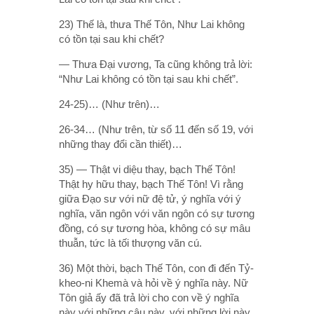
23) Thế là, thưa Thế Tôn, Như Lai không
có tồn tại sau khi chết?
— Thưa Ðại vương, Ta cũng không trả lời:
“Như Lai không có tồn tại sau khi chết”.
24-25)… (Như trên)…
26-34… (Như trên, từ số 11 đến số 19, với
những thay đổi cần thiết)…
35) — Thật vi diệu thay, bạch Thế Tôn!
Thật hy hữu thay, bạch Thế Tôn! Vì rằng
giữa Ðạo sư với nữ đệ tử, ý nghĩa với ý
nghĩa, văn ngôn với văn ngôn có sự tương
đồng, có sự tương hòa, không có sự mâu
thuẫn, tức là tối thượng văn cú.
36) Một thời, bạch Thế Tôn, con đi đến Tỷ-
kheo-ni Khemà và hỏi về ý nghĩa này. Nữ
Tôn giả ấy đã trả lời cho con về ý nghĩa
này với những câu này, với những lời này,