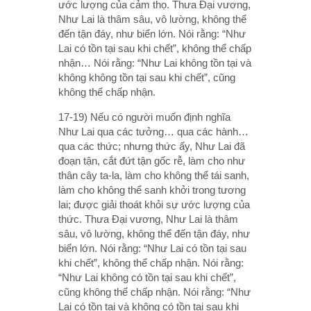
ước lượng của cảm thọ. Thưa Ðại vương,
Như Lai là thâm sâu, vô lường, không thể
đến tận đáy, như biển lớn. Nói rằng: “Như
Lai có tồn tại sau khi chết”, không thể chấp
nhận… Nói rằng: “Như Lai không tồn tại và
không không tồn tại sau khi chết”, cũng
không thể chấp nhận.
17-19) Nếu có người muốn định nghĩa
Như Lai qua các tưởng… qua các hành…
qua các thức; nhưng thức ấy, Như Lai đã
đoạn tận, cắt đứt tận gốc rễ, làm cho như
thân cây ta-la, làm cho không thể tái sanh,
làm cho không thể sanh khởi trong tương
lai; được giải thoát khỏi sự ước lượng của
thức. Thưa Ðại vương, Như Lai là thâm
sâu, vô lường, không thể đến tận đáy, như
biển lớn. Nói rằng: “Như Lai có tồn tại sau
khi chết”, không thể chấp nhận. Nói rằng:
“Như Lai không có tồn tại sau khi chết”,
cũng không thể chấp nhận. Nói rằng: “Như
Lai có tồn tại và không có tồn tại sau khi