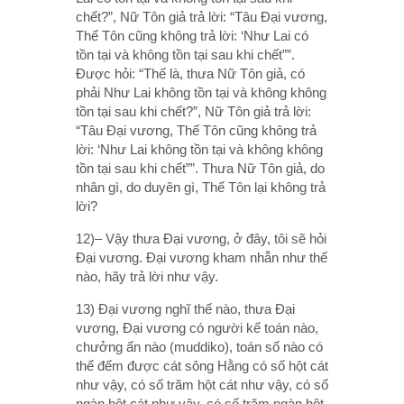
chết?”, Nữ Tôn giả trả lời: “Tâu Ðại vương,
Thế Tôn cũng không trả lời: ‘Như Lai có
tồn tại và không tồn tại sau khi chết””.
Ðược hỏi: “Thế là, thưa Nữ Tôn giả, có
phải Như Lai không tồn tại và không không
tồn tại sau khi chết?”, Nữ Tôn giả trả lời:
“Tâu Ðại vương, Thế Tôn cũng không trả
lời: ‘Như Lai không tồn tại và không không
tồn tại sau khi chết””. Thưa Nữ Tôn giả, do
nhân gì, do duyên gì, Thế Tôn lại không trả
lời?
12)– Vậy thưa Ðại vương, ở đây, tôi sẽ hỏi
Ðại vương. Ðại vương kham nhẫn như thế
nào, hãy trả lời như vậy.
13) Ðại vương nghĩ thế nào, thưa Ðại
vương, Ðại vương có người kế toán nào,
chưởng ấn nào (muddiko), toán số nào có
thể đếm được cát sông Hằng có số hột cát
như vậy, có số trăm hột cát như vậy, có số
ngàn hột cát như vậy, có số trăm ngàn hột