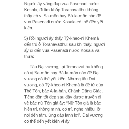
Người ấy vâng đáp vua Pasenadi nước
Kosala, đi tìm khắp Toranavatthu không
thấy có vị Sa-môn hay Bà-la-môn nào để
vua Pasenadi nước Kosala có thể đến yết
kiến.
5) Rồi người ấy thấy Tỷ-kheo-ni Khemà
đến trú ở Toranavatthu; sau khi thấy, người
ấy đi đến vua Pasenadi nước Kosala và
thưa:
— Tâu Ðại vương, tại Toranavatthu không
có vị Sa-môn hay Bà-la-môn nào để Ðại
vương có thể yết kiến. Nhưng tâu Ðại
vương, có Tỷ-kheo-ni Khemà là đệ tử của
Thế Tôn, bậc A-la-hán, Chánh Ðẳng Giác.
Tiếng đồn tốt đẹp sau đây được truyền đi
về bậc nữ Tôn giả ấy: “Nữ Tôn giả là bậc
hiền trí, thông minh, có trí, nghe nhiều, lời
nói đến tâm, ứng đáp lanh lợi”. Ðại vương
có thể đến yết kiến vị ấy.