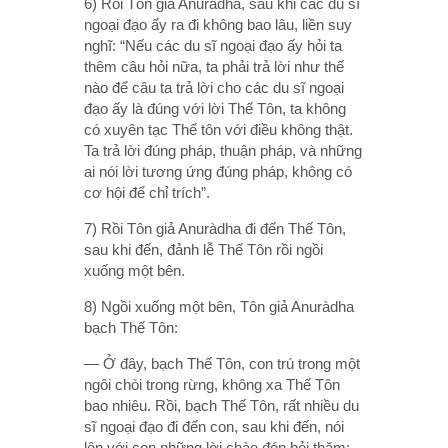
6) Rồi Tôn giả Anuràdha, sau khi các du sĩ
ngoại đạo ấy ra đi không bao lâu, liền suy
nghĩ: “Nếu các du sĩ ngoại đạo ấy hỏi ta
thêm câu hỏi nữa, ta phải trả lời như thế
nào để câu ta trả lời cho các du sĩ ngoại
đạo ấy là đúng với lời Thế Tôn, ta không
có xuyên tạc Thế tôn với điều không thật.
Ta trả lời đúng pháp, thuận pháp, và những
ai nói lời tương ứng đúng pháp, không có
cơ hội để chỉ trích”.
7) Rồi Tôn giả Anuràdha đi đến Thế Tôn,
sau khi đến, đảnh lễ Thế Tôn rồi ngồi
xuống một bên.
8) Ngồi xuống một bên, Tôn giả Anuràdha
bạch Thế Tôn:
— Ở đây, bạch Thế Tôn, con trú trong một
ngôi chòi trong rừng, không xa Thế Tôn
bao nhiêu. Rồi, bạch Thế Tôn, rất nhiều du
sĩ ngoại đạo đi đến con, sau khi đến, nói
lên với con những lời chào đón hỏi thăm;