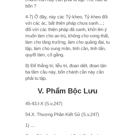
bốn ?
4-7) Ở đây, này các Tỷ-kheo, Tỷ-kheo đối
với các ác, bất thiện pháp chưa sanh…;
đối với các thiện pháp đã sanh, khởi lên ý
muốn làm cho an trú, không cho vong thất,
làm cho tăng trưởng, làm cho quảng đại, tu
tập, làm cho sung mãn, tinh cần, tinh tấn,
quyết tâm, cố gắng.
8) Ðể thắng tri, liễu tri, đoạn diệt, đoạn tận
ba tầm cầu này, bốn chánh cần này cần
phải tu tập.
V. Phẩm Bộc Lưu
45-43.I-X (S.v,247)
54.X. Thượng Phần Kiết Sử (S.v,247)
1) …