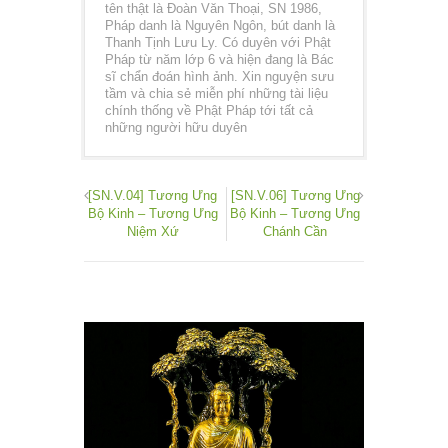
tên thật là Đoàn Văn Thoại, SN 1986,
Pháp danh là Nguyên Ngôn, bút danh là
Thanh Tịnh Lưu Ly. Có duyên với Phật
Pháp từ năm lớp 6 và hiện đang là Bác
sĩ chẩn đoán hình ảnh. Xin nguyện sưu
tầm và chia sẻ miễn phí những tài liệu
chính thống về Phật Pháp tới tất cả
những người hữu duyên
[SN.V.04] Tương Ưng
[SN.V.06] Tương Ưng
Bộ Kinh – Tương Ưng
Bộ Kinh – Tương Ưng
Niệm Xứ
Chánh Cần