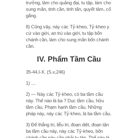
trưởng, làm cho quảng đại, tu tập, làm cho
sung mãn, tinh cần, tinh tấn, quyết tâm, cố
gắng.
8) Cũng vậy, này các Tỷ-kheo, Tỷ-kheo y
cứ vào giới, an trú vào giới, tu tập bốn
chánh cần, làm cho sung mãn bốn chánh
cần.
IV. Phẩm Tầm Cầu
35-44.I-X. (S.v,246)
1) …
2) — Này các Tỷ-kheo, có ba tầm cầu
này. Thế nào là ba ? Dục tầm cầu, hữu
tầm cầu, Phạm hạnh tầm cầu. Những
pháp này, này các Tỷ-kheo, là ba tầm cầu.
3) Ðể thắng tri, liễu tri, đoạn diệt, đoạn tận
ba tầm cầu này, này các Tỷ-kheo, bốn
chánh cần này cần phải tu tập. Thế nào là