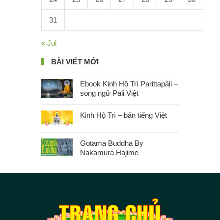
31
« Jul
BÀI VIẾT MỚI
Ebook Kinh Hộ Trì Parittapāḷi –
song ngữ Pali Việt
Kinh Hộ Trì – bản tiếng Việt
Gotama Buddha By
Nakamura Hajime