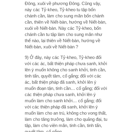
Ðông, xuôi về phương Ðông. Cũng vậy,
này các Tỷ-kheo, Tỷ-kheo tu tập bốn
chánh cần, làm cho sung mãn bốn chánh
cần, thiên về Niết-bàn, hướng về Niết-bàn,
xuôi về Niết-bàn. Này các Tỷ-kheo, bốn
chánh cần tu tập làm cho sung mãn như
thế nào, lại thiên về Niết-bàn, hướng về
Niết-bàn, xuôi về Niết-bàn ?
9) Ở đây, này các Tỷ-kheo, Tỷ-kheo đối
với các ác, bất thiện pháp chưa sanh, khởi
lên ý muốn không cho sanh khởi, tinh cần,
tinh tấn, quyết tâm, cố gắng; đối với các
ác, bất thiện pháp đã sanh, khởi lên ý
muốn đoạn tận, tinh cần… cố gắng; đối với
các thiện pháp chưa sanh, khởi lên ý
muốn làm cho sanh khởi… cố gắng; đối
với các thiện pháp đã sanh, khởi lên ý
muốn làm cho an trú, không cho vong thất,
làm cho tăng trưởng, làm cho quảng đại, tu
tập, làm cho viên mãn, tinh cần, tinh tấn,
quyết tâm, cố gắng.