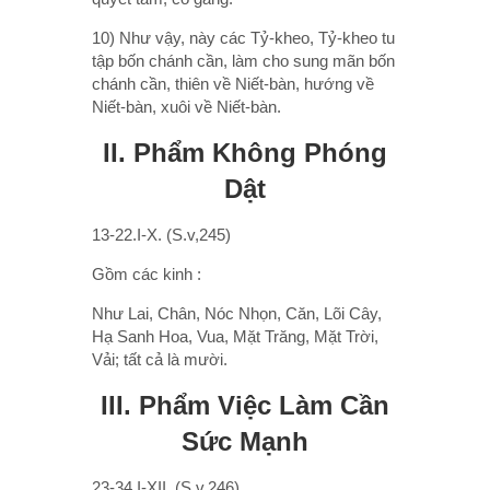
10) Như vậy, này các Tỷ-kheo, Tỷ-kheo tu
tập bốn chánh cần, làm cho sung mãn bốn
chánh cần, thiên về Niết-bàn, hướng về
Niết-bàn, xuôi về Niết-bàn.
II. Phẩm Không Phóng
Dật
13-22.I-X. (S.v,245)
Gồm các kinh :
Như Lai, Chân, Nóc Nhọn, Căn, Lõi Cây,
Hạ Sanh Hoa, Vua, Mặt Trăng, Mặt Trời,
Vải; tất cả là mười.
III. Phẩm Việc Làm Cần
Sức Mạnh
23-34.I-XII. (S.v,246)