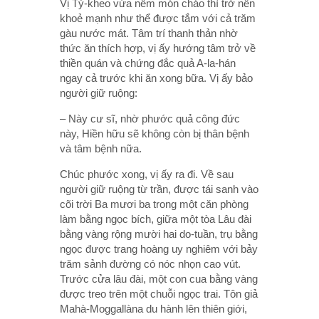
Vị Tỷ-kheo vừa nếm món cháo thì trở nên
khoẻ mạnh như thể được tắm với cả trăm
gàu nước mát. Tâm trí thanh thản nhờ
thức ăn thích hợp, vị ấy hướng tâm trở về
thiền quán và chứng đắc quả A-la-hán
ngay cả trước khi ăn xong bữa. Vị ấy bảo
người giữ ruộng:
– Này cư sĩ, nhờ phước quả công đức
này, Hiền hữu sẽ không còn bị thân bệnh
và tâm bệnh nữa.
Chúc phước xong, vị ấy ra đi. Về sau
người giữ ruộng từ trần, được tái sanh vào
cõi trời Ba mươi ba trong một căn phòng
làm bằng ngọc bích, giữa một tòa Lâu đài
bằng vàng rộng mười hai do-tuần, trụ bằng
ngọc được trang hoàng uy nghiêm với bảy
trăm sảnh đường có nóc nhọn cao vút.
Trước cửa lâu đài, một con cua bằng vàng
được treo trên một chuỗi ngọc trai. Tôn giả
Mahà-Moggallàna du hành lên thiên giới,