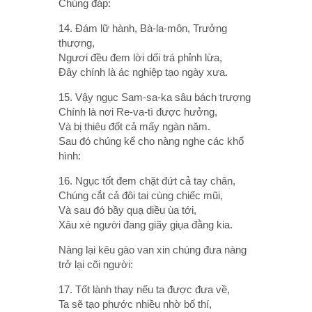
Chúng đáp:
14. Ðám lữ hành, Bà-la-môn, Trưởng
thượng,
Ngươi đều đem lời dối trá phỉnh lừa,
Ðây chính là ác nghiệp tạo ngày xưa.
15. Vậy ngục Sam-sa-ka sâu bách trượng
Chính là nơi Re-va-tì được hưởng,
Và bị thiêu đốt cả mấy ngàn năm.
Sau đó chúng kể cho nàng nghe các khổ
hình:
16. Ngục tốt đem chặt đứt cả tay chân,
Chúng cắt cả đôi tai cùng chiếc mũi,
Và sau đó bầy quạ diều ùa tới,
Xâu xé người đang giãy giụa đằng kia.
Nàng lại kêu gào van xin chúng đưa nàng
trở lại cõi người:
17. Tốt lành thay nếu ta được đưa về,
Ta sẽ tạo phước nhiều nhờ bố thí,