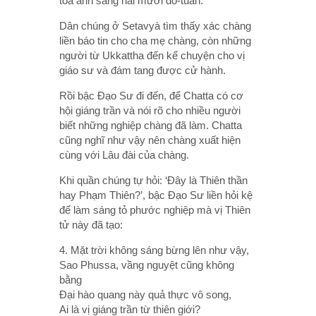
tỏa ánh sáng hai mươi do-tuần.
Dân chúng ở Setavyà tìm thấy xác chàng
liền báo tin cho cha mẹ chàng, còn những
người từ Ukkattha đến kể chuyện cho vị
giáo sư và đám tang được cử hành.
Rồi bậc Ðạo Sư đi đến, để Chatta có cơ
hội giáng trần và nói rõ cho nhiều người
biết những nghiệp chàng đã làm. Chatta
cũng nghĩ như vậy nên chàng xuất hiện
cùng với Lâu đài của chàng.
Khi quần chúng tự hỏi: ‘Ðây là Thiên thần
hay Phạm Thiên?’, bậc Ðạo Sư liền hỏi kệ
để làm sáng tỏ phước nghiệp mà vị Thiên
tử này đã tạo:
4. Mặt trời không sáng bừng lên như vậy,
Sao Phussa, vầng nguyệt cũng không
bằng
Ðại hào quang này quả thực vô song,
Ai là vị giáng trần từ thiên giới?