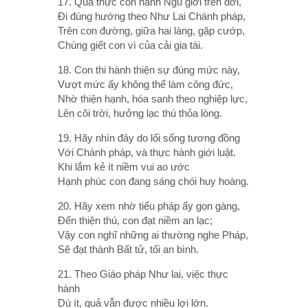
17. Quả thực con hành Ngũ giới trên đời,
Ði đúng hướng theo Như Lai Chánh pháp,
Trên con đường, giữa hai làng, gặp cướp,
Chúng giết con vì của cải gia tài.
18. Con thi hành thiện sự đúng mức này,
Vượt mức ấy không thể làm công đức,
Nhờ thiện hạnh, hóa sanh theo nghiệp lực,
Lên cõi trời, hưởng lạc thú thỏa lòng.
19. Hãy nhìn đây do lối sống tương đồng
Với Chánh pháp, và thực hành giới luật.
Khi lắm kẻ ít niềm vui ao ước
Hạnh phúc con đang sáng chói huy hoàng.
20. Hãy xem nhờ tiểu pháp ấy gọn gàng,
Ðến thiện thú, con đạt niềm an lạc;
Vậy con nghĩ những ai thường nghe Pháp,
Sẽ đạt thành Bất tử, tối an bình.
21. Theo Giáo pháp Như lai, việc thực
hành
Dù ít, quả vẫn được nhiều lợi lớn.