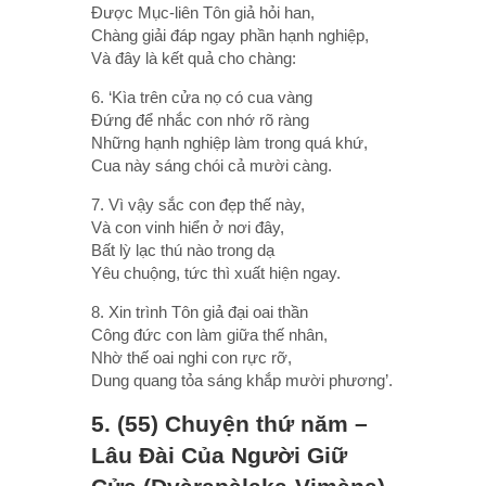
Ðược Mục-liên Tôn giả hỏi han,
Chàng giải đáp ngay phần hạnh nghiệp,
Và đây là kết quả cho chàng:
6. ‘Kìa trên cửa nọ có cua vàng
Ðứng để nhắc con nhớ rõ ràng
Những hạnh nghiệp làm trong quá khứ,
Cua này sáng chói cả mười càng.
7. Vì vậy sắc con đẹp thế này,
Và con vinh hiển ở nơi đây,
Bất lỳ lạc thú nào trong dạ
Yêu chuộng, tức thì xuất hiện ngay.
8. Xin trình Tôn giả đại oai thần
Công đức con làm giữa thế nhân,
Nhờ thế oai nghi con rực rỡ,
Dung quang tỏa sáng khắp mười phương’.
5. (55) Chuyện thứ năm –
Lâu Ðài Của Người Giữ