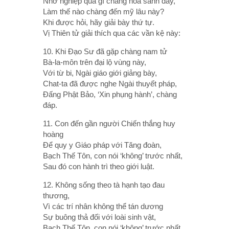
Nhờ nghiệp quả gì chàng hóa sanh đây,
Làm thế nào chàng đến mỹ lâu này?
Khi được hỏi, hãy giải bày thứ tự.
Vị Thiên tử giải thích qua các vần kệ này:
10. Khi Ðạo Sư đã gặp chàng nam tử
Bà-la-môn trên đại lộ vùng này,
Với từ bi, Ngài giáo giới giảng bày,
Chat-ta đã được nghe Ngài thuyết pháp,
Ðấng Phật Bảo, ‘Xin phụng hành’, chàng
đáp.
11. Con đến gần người Chiến thắng huy
hoàng
Ðể quy y Giáo pháp với Tăng đoàn,
Bạch Thế Tôn, con nói ‘không’ trước nhất,
Sau đó con hành trì theo giới luật.
12. Không sống theo tà hạnh tạo đau
thương,
Vì các trí nhân không thể tán dương
Sự buông thả đối với loài sinh vật,
Bạch Thế Tôn, con nói ‘không’ trước nhất,