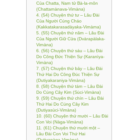
Của Chatta, Nam tử Bà-la-môn
(Chattamànava-Vimàna)
4. (54) Chuyện thứ tư – Lâu Ðài
Của Người Cúng Cháo
(Kakkatakarasadàyaka-Vimàma)
5. (55) Chuyện thứ năm – Lâu Ðài
Của Người Giữ Cửa (Dvàrapàlaka-
Vimàna)
6. (56) Chuyện thứ sáu – Lâu Ðài
Do Công Ðức Thiện Sự (Karanìya-
Vimàna)
7. (57) Chuyện thứ bảy – Lâu Ðài
Thứ Hai Do Công Ðúc Thiện Sự
(Dutiyakaraniya-Vimàna)
8. (58) Chuyện thứ tám – Lâu Ðài
Do Cúng Cây Kim (Sùci-Vimàna)
9. (59) Chuyện thứ chín – Lâu Ðài
Thứ Hai Do Cúng Cây Kim
(Dutiyasùci-Vimàna)
10. (60) Chuyện thứ mười – Lâu Ðài
Con Voi (Nàga-Vimàna)
11. (61) Chuyện thứ mười một –
Lâu Ðài Con Voi Thứ Hai
(Dutiyanàga-Vimàna)