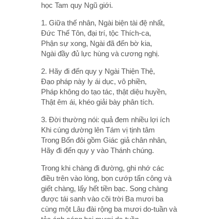
học Tam quy Ngũ giới.
1. Giữa thế nhân, Ngài biện tài đệ nhất,
Ðức Thế Tôn, đại trí, tộc Thích-ca,
Phận sự xong, Ngài đã đến bờ kia,
Ngài đầy đủ lực hùng và cương nghị.
2. Hãy đi đến quy y Ngài Thiện Thệ,
Ðạo pháp này ly ái dục, vô phiền,
Pháp không do tạo tác, thật diệu huyền,
Thật êm ái, khéo giải bày phân tích.
3. Ðời thường nói: quả đem nhiều lợi ích
Khi cúng dường lên Tám vị tịnh tâm
Trong Bốn đôi gồm Giác giả chân nhân,
Hãy đi đến quy y vào Thánh chúng.
Trong khi chàng đi đường, ghi nhớ các
điều trên vào lòng, bọn cướp tấn công và
giết chàng, lấy hết tiền bạc. Song chàng
được tái sanh vào cõi trời Ba mươi ba
cùng một Lâu đài rộng ba mươi do-tuần và