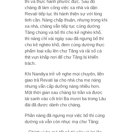
thí và thực hành phước đức. Sau đó
chàng đi làm công việc xa nhà và dặn
Revatì tiếp tục thi hành thiện sự với lòng
tinh cần. Nàng chấp thuận, nhưng trong khi
xa nhà, chàng vẫn tiếp tục cúng dường
Tăng chúng và bố thí cho kẻ nghèo khổ,
thì nàng chỉ vài ngày sau đã ngưng bố thí
cho kẻ nghèo khổ, đem cúng dường thực
phẩm loại xấu lên chư Tăng và rải số cá
thịt vụn khắp nơi để chư Tăng bị khiển
trách.
Khi Nandiya trở về nghe mọi chuyện, liền
giao trả Revatì lại cho nhà cha mẹ nàng
nhưng vẫn cấp dưỡng nàng nhiều hơn.
Một thời gian sau chàng từ trần và được
tái sanh vào cõi trời Ba mươi ba trong Lâu
đài đã được dành cho chàng.
Phần nàng đã ngưng mọi việc bố thí cúng
dường và vẫn còn nhục mạ chư Tăng: