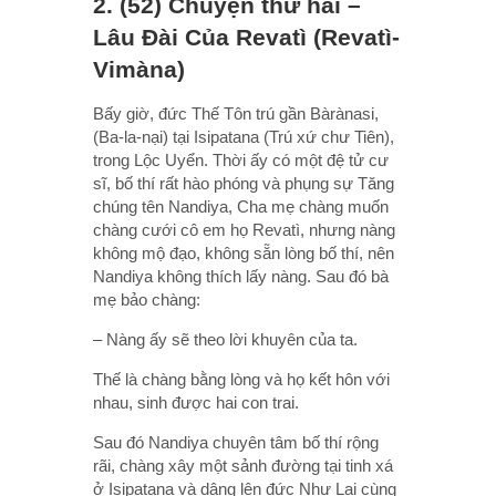
2. (52) Chuyện thứ hai –
Lâu Ðài Của Revatì (Revatì-
Vimàna)
Bấy giờ, đức Thế Tôn trú gần Bàrànasi,
(Ba-la-nại) tại Isipatana (Trú xứ chư Tiên),
trong Lộc Uyển. Thời ấy có một đệ tử cư
sĩ, bố thí rất hào phóng và phụng sự Tăng
chúng tên Nandiya, Cha mẹ chàng muốn
chàng cưới cô em họ Revatì, nhưng nàng
không mộ đạo, không sẵn lòng bố thí, nên
Nandiya không thích lấy nàng. Sau đó bà
mẹ bảo chàng:
– Nàng ấy sẽ theo lời khuyên của ta.
Thế là chàng bằng lòng và họ kết hôn với
nhau, sinh được hai con trai.
Sau đó Nandiya chuyên tâm bố thí rộng
rãi, chàng xây một sảnh đường tại tinh xá
ở Isipatana và dâng lên đức Như Lai cùng