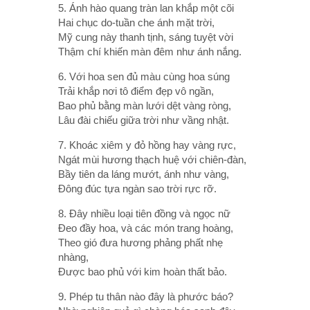
5. Ánh hào quang tràn lan khắp một cõi
Hai chục do-tuần che ánh mặt trời,
Mỹ cung này thanh tịnh, sáng tuyệt vời
Thậm chí khiến màn đêm như ánh nắng.
6. Với hoa sen đủ màu cùng hoa súng
Trải khắp nơi tô điểm đẹp vô ngần,
Bao phủ bằng màn lưới dệt vàng ròng,
Lâu đài chiếu giữa trời như vầng nhật.
7. Khoác xiêm y đỏ hồng hay vàng rực,
Ngát mùi hương thạch huệ với chiên-đàn,
Bầy tiên da láng mướt, ánh như vàng,
Ðông đúc tựa ngàn sao trời rực rỡ.
8. Ðây nhiều loại tiên đồng và ngọc nữ
Ðeo đầy hoa, và các món trang hoàng,
Theo gió đưa hương phảng phất nhẹ
nhàng,
Ðược bao phủ với kim hoàn thất bảo.
9. Phép tu thân nào đây là phước báo?