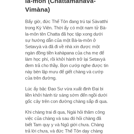
la-môn (Chattamànava-
Vimàna)
Bấy giờ, đức Thế Tôn đang trú tại Sàvatthi
trong Kỳ Viên. Thời ấy có một nam tử Bà-
la-môn tên Chatta đã học tập xong dưới
sự hướng dẫn của một Bà-la-môn ở
Setavyà và đã đi về nhà xin được một
ngàn đồng tiền kahàpana của cha mẹ để
làm học phí, rồi khởi hành trở lại Setavyà
đem trả cho thầy. Bọn cướp nghe được tin
này bèn lập mưu để giết chàng và cướp
của trên đường.
Lúc ấy bậc Ðạo Sư vừa xuất định Ðại bi
liền khởi hành từ sáng sớm đến ngồi dưới
gốc cây trên con đường chàng sắp đi qua.
Khi chàng trai đi qua, Ngài hỏi thăm công
việc của chàng và sau đó hỏi chàng đã
biết Tam quy y và Ngũ giới chưa. Chàng
trả lời chưa, và đức Thế Tôn dạy chàng