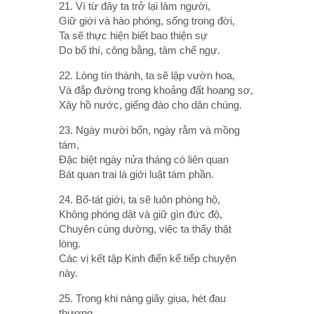
21. Ví từ đây ta trở lại làm người,
Giữ giới và hào phóng, sống trong đời,
Ta sẽ thực hiện biết bao thiện sự
Do bố thí, công bằng, tâm chế ngự.
22. Lòng tín thành, ta sẽ lập vườn hoa,
Và đắp đường trong khoảng đất hoang sơ,
Xây hồ nước, giếng đào cho dân chúng.
23. Ngày mười bốn, ngày rằm và mồng
tám,
Ðặc biệt ngày nửa tháng có liên quan
Bát quan trai là giới luật tám phần.
24. Bố-tát giới, ta sẽ luôn phòng hộ,
Không phóng dật và giữ gìn đức độ,
Chuyên cúng dường, việc ta thấy thật
lòng.
Các vị kết tập Kinh điển kể tiếp chuyện
này.
25. Trong khi nàng giãy giụa, hét đau
thương,