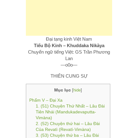
Đại tạng kinh Việt Nam
Tiểu Bộ Kinh – Khuddaka Nikàya
Chuyển ngữ tiếng Việt: GS Trần Phương
Lan
—o0o—
THIÊN CUNG SỰ
Mục lục
[
hide
]
Phẩm V – Đại Xa
1. (51) Chuyện Thứ Nhất – Lâu Ðài
Tiên Nhái (Mandukadevaputta-
Vimàna)
2. (52) Chuyện thứ hai – Lâu Ðài
Của Revatì (Revatì-Vimàna)
3. (53) Chuyện thứ ba – Lâu Ðài