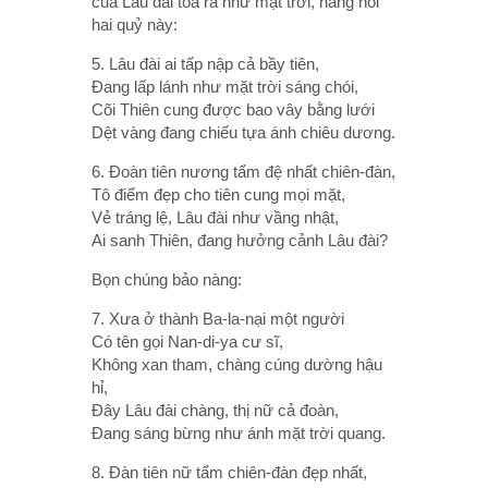
của Lâu đài tỏa ra như mặt trời, nàng hỏi
hai quỷ này:
5. Lâu đài ai tấp nập cả bầy tiên,
Ðang lấp lánh như mặt trời sáng chói,
Cõi Thiên cung được bao vây bằng lưới
Dệt vàng đang chiếu tựa ánh chiêu dương.
6. Ðoàn tiên nương tẩm đệ nhất chiên-đàn,
Tô điểm đẹp cho tiên cung mọi mặt,
Vẻ tráng lệ, Lâu đài như vầng nhật,
Ai sanh Thiên, đang hưởng cảnh Lâu đài?
Bọn chúng bảo nàng:
7. Xưa ở thành Ba-la-nại một người
Có tên gọi Nan-di-ya cư sĩ,
Không xan tham, chàng cúng dường hậu
hỉ,
Ðây Lâu đài chàng, thị nữ cả đoàn,
Ðang sáng bừng như ánh mặt trời quang.
8. Ðàn tiên nữ tẩm chiên-đàn đẹp nhất,