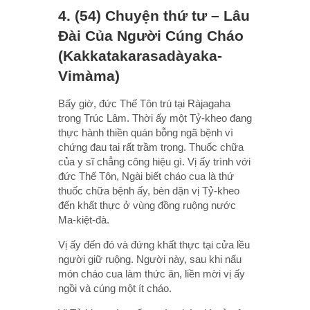
4. (54) Chuyện thứ tư – Lâu
Ðài Của Người Cúng Cháo
(Kakkatakarasadàyaka-
Vimàma)
Bấy giờ, đức Thế Tôn trú tại Ràjagaha
trong Trúc Lâm. Thời ấy một Tỷ-kheo đang
thực hành thiền quán bỗng ngã bệnh vì
chứng đau tai rất trầm trọng. Thuốc chữa
của y sĩ chẳng công hiệu gì. Vị ấy trình với
đức Thế Tôn, Ngài biết cháo cua là thứ
thuốc chữa bệnh ấy, bèn dặn vị Tỷ-kheo
đến khất thực ở vùng đồng ruộng nước
Ma-kiệt-đà.
Vị ấy đến đó và đứng khất thực tại cửa lều
người giữ ruộng. Người này, sau khi nấu
món cháo cua làm thức ăn, liền mời vị ấy
ngồi và cúng một ít cháo.