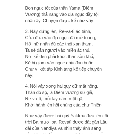
Bọn ngục tốt của thần Yama (Diêm
Vương) thả nàng vào địa ngục đầy tội
nhân ấy. Chuyện được kể như vầy:
3. Này đứng lên, Re-va-tì ác tánh,
Cửa đưa vào địa ngục đã mở toang,
Hỡi nữ nhân đủ các thói xan tham,
Ta sẽ dẫn ngươi vào miền ác thú,
Nơi kẻ đến phải khóc than sầu khổ,
Kẻ bị giam vào ngục chịu đau buồn.
Chư vị kết tập Kinh tạng kể tiếp chuyện
này:
4. Nói vậy xong hai quỷ dữ mắt hồng,
Thân đồ sộ, là Diêm vương sứ giả,
Re-va-tì, mỗi tay cầm một gã,
Khởi hành lên hội chúng của chư Thiên.
Như vậy được hai quỷ Yakkha đưa lên cõi
trời Ba mươi ba, Revatì được đặt gần Lâu
đài của Nandiya và nhìn thấy ánh sáng