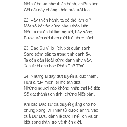
Nhìn Chat-ta nhờ thiện hành, chiếu sáng
Cõi đất này chẳng khác mặt trời kia.
22. Vậy thiện hành, ta có thể làm gì?
Một số kẻ vẫn cùng nhau thảo luận.
Nếu ta muốn lại làm người, hãy sống,
Bước trên đời theo giới luật thực hành.
23. Ðạo Sư vì lợi ích, xót quần sanh,
Sáng sớm gặp ta trong tình cảnh ấy.
Ta đến gần Ngài xứng danh như vậy,
‘Xin từ bi cho học Pháp Thế Tôn’.
24. Những ai đây dứt luyến ái dục tham,
Hữu ái tùy miên, si mê tận diệt,
Những người nào không nhập thai kế tiếp,
Sẽ đạt thành tịch tịnh, chứng Niết-bàn’.
Khi bậc Ðạo sư đã thuyết giảng cho hội
chúng xong, vị Thiên tử được an trú vào
quả Dự Lưu, đảnh lễ đức Thế Tôn và từ
biệt song thân, trở về thiên giới.