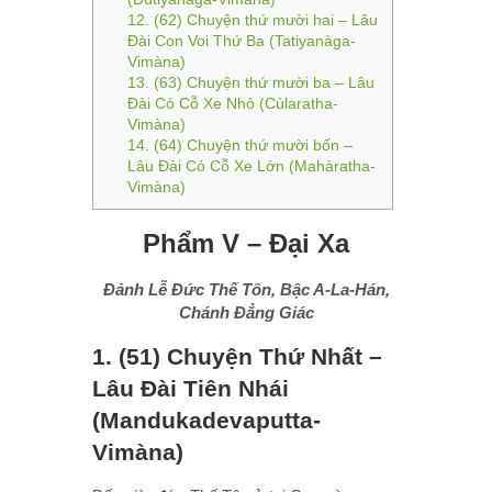
12. (62) Chuyện thứ mười hai – Lâu
Ðài Con Voi Thứ Ba (Tatiyanàga-
Vimàna)
13. (63) Chuyện thứ mười ba – Lâu
Ðài Có Cỗ Xe Nhỏ (Cùlaratha-
Vimàna)
14. (64) Chuyện thứ mười bốn –
Lâu Ðài Có Cỗ Xe Lớn (Mahàratha-
Vimàna)
Phẩm V – Đại Xa
Ðảnh Lễ Ðức Thế Tôn, Bậc A-La-Hán,
Chánh Ðẳng Giác
1. (51) Chuyện Thứ Nhất –
Lâu Ðài Tiên Nhái
(Mandukadevaputta-
Vimàna)