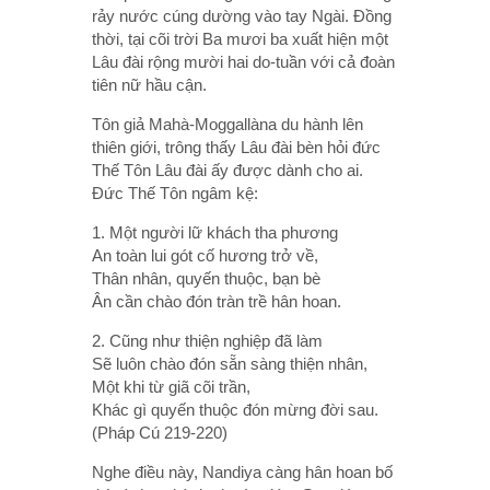
rảy nước cúng dường vào tay Ngài. Ðồng
thời, tại cõi trời Ba mươi ba xuất hiện một
Lâu đài rộng mười hai do-tuần với cả đoàn
tiên nữ hầu cận.
Tôn giả Mahà-Moggallàna du hành lên
thiên giới, trông thấy Lâu đài bèn hỏi đức
Thế Tôn Lâu đài ấy được dành cho ai.
Ðức Thế Tôn ngâm kệ:
1. Một người lữ khách tha phương
An toàn lui gót cố hương trở về,
Thân nhân, quyến thuộc, bạn bè
Ân cần chào đón tràn trề hân hoan.
2. Cũng như thiện nghiệp đã làm
Sẽ luôn chào đón sẵn sàng thiện nhân,
Một khi từ giã cõi trần,
Khác gì quyến thuộc đón mừng đời sau.
(Pháp Cú 219-220)
Nghe điều này, Nandiya càng hân hoan bố