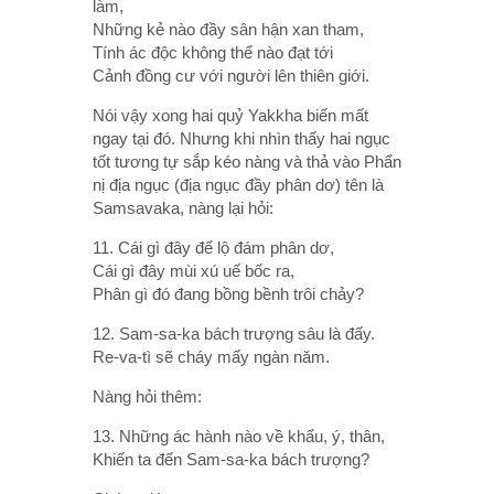
làm,
Những kẻ nào đầy sân hận xan tham,
Tính ác độc không thể nào đạt tới
Cảnh đồng cư với người lên thiên giới.
Nói vậy xong hai quỷ Yakkha biến mất
ngay tại đó. Nhưng khi nhìn thấy hai ngục
tốt tương tự sắp kéo nàng và thả vào Phẩn
nị địa ngục (địa ngục đầy phân dơ) tên là
Samsavaka, nàng lại hỏi:
11. Cái gì đây để lộ đám phân dơ,
Cái gì đây mùi xú uế bốc ra,
Phân gì đó đang bồng bềnh trôi chảy?
12. Sam-sa-ka bách trượng sâu là đấy.
Re-va-tì sẽ cháy mấy ngàn năm.
Nàng hỏi thêm:
13. Những ác hành nào về khẩu, ý, thân,
Khiến ta đến Sam-sa-ka bách trượng?