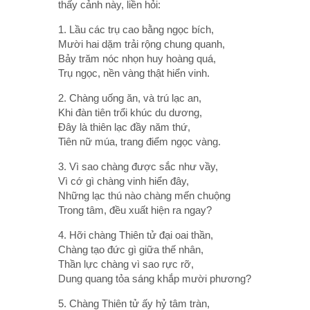
thấy cảnh này, liền hỏi:
1. Lầu các trụ cao bằng ngọc bích,
Mười hai dặm trải rộng chung quanh,
Bảy trăm nóc nhọn huy hoàng quá,
Trụ ngọc, nền vàng thật hiển vinh.
2. Chàng uống ăn, và trú lạc an,
Khi đàn tiên trổi khúc du dương,
Ðây là thiên lạc đầy năm thứ,
Tiên nữ múa, trang điểm ngọc vàng.
3. Vì sao chàng được sắc như vầy,
Vì cớ gì chàng vinh hiển đây,
Những lạc thú nào chàng mến chuộng
Trong tâm, đều xuất hiện ra ngay?
4. Hỡi chàng Thiên tử đại oai thần,
Chàng tạo đức gì giữa thế nhân,
Thần lực chàng vì sao rực rỡ,
Dung quang tỏa sáng khắp mười phương?
5. Chàng Thiên tử ấy hỷ tâm tràn,