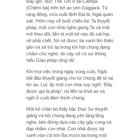
Bấy giờ, đức Thế Tôn ở tại Campà
(Chiêm-bà) trên bờ ao sen Gaggarà. Từ
rạng đông, vừa xuất định Ðại bi, Ngài quán
sát: ‘Hôm nay về buổi chiều lúc Ta thuyết
pháp, một con nhái nghe giọng Ta và mải
mê theo dõi, liền bị một kẻ nào đó sát hại,
sẽ phải chết. Nó sẽ được tái sanh lên thiên
giới và sẽ trở lại trong khi hội chúng đang
chăm chú nghe, do vậy sẽ có sự thông
hiểu Giáo pháp rộng rãi’.
Khi mọi việc trong ngày xong xuôi, Ngài
bắt đầu thuyết giảng cho tứ chúng đệ tử tại
bờ ao. Lúc ấy một con nhái suy nghĩ: ‘Ðây
được gọi là pháp’, nó liền ra khỏi ao và
ngồi ở cuối đám thính chúng.
Một kẻ chăn bò thấy bậc Ðạo Sư thuyết
giảng và hội chúng đang yên lặng lắng
nghe, bèn đứng dựa vào cây gậy cong và
đạp nhằm con nhái. Con nhái được tái
sanh vào cõi trời Ba mươi ba trong một