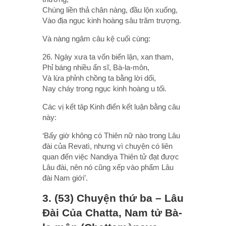
Chúng liền thả chân nàng, đầu lộn xuống,
Vào địa ngục kinh hoàng sâu trăm trượng.
Và nàng ngâm câu kệ cuối cùng:
26. Ngày xưa ta vốn biển lận, xan tham,
Phỉ báng nhiều ẩn sĩ, Bà-la-môn,
Và lừa phỉnh chồng ta bằng lời dối,
Nay cháy trong ngục kinh hoàng u tối.
Các vị kết tâp Kinh điển kết luận bằng câu
này:
‘Bấy giờ không có Thiên nữ nào trong Lâu
đài của Revatì, nhưng vì chuyện có liên
quan đến việc Nandiya Thiên tử đạt được
Lâu đài, nên nó cũng xếp vào phẩm Lâu
đài Nam giới’.
3. (53) Chuyện thứ ba – Lâu
Ðài Của Chatta, Nam tử Bà-