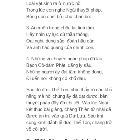
Loài vật sinh ra ở nước hồ,
Trong lúc con nghe Ngài thuyết pháp,
Bỗng con chết bởi chú chăn bò.
3. Ai muốn trong chốc lát tịnh tâm,
Hãy nhìn uy lực đủ thần thông,
Oai nghi, dung sắc, đoàn hầu cận,
Và ánh hào quang của chính con.
4. Những vị chuyên nghe pháp đã lâu,
Bạch Cồ-đàm Phật, đấng ly sầu,
Những người ấy đạt tâm không động,
Ði đến nơi không có khổ đau.
Sau đó đức Thế Tôn, nhìn thấy rõ các khả
năng mà hội chúng ấy đã đạt được, bèn
thuyết pháp đầy đủ chi tiết. Vào lúc Ngài
kết thúc bài giảng, chàng Thiên tử nhái đã
được an trú vào quả Dự Lưu. Sau khi
cung kính đảnh lễ đức Thế Tôn, chàng trở
về cõi trời.