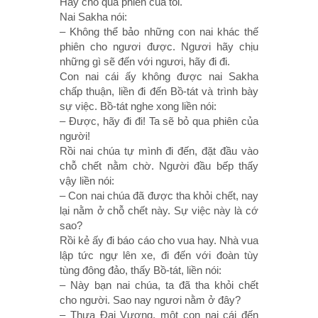
Hãy cho qua phiên của tôi.
Nai Sakha nói:
– Không thể bảo những con nai khác thế
phiên cho ngươi được. Ngươi hãy chịu
những gì sẽ đến với ngươi, hãy đi đi.
Con nai cái ấy không được nai Sakha
chấp thuận, liền đi đến Bồ-tát và trình bày
sự việc. Bồ-tát nghe xong liền nói:
– Ðược, hãy đi đi! Ta sẽ bỏ qua phiên của
người!
Rồi nai chúa tự mình đi đến, đặt đầu vào
chỗ chết nằm chờ. Người đầu bếp thấy
vậy liền nói:
– Con nai chúa đã được tha khỏi chết, nay
lại nằm ở chỗ chết này. Sự việc này là cớ
sao?
Rồi kẻ ấy đi báo cáo cho vua hay. Nhà vua
lập tức ngự lên xe, đi đến với đoàn tùy
tùng đông đảo, thấy Bồ-tát, liền nói:
– Này bạn nai chúa, ta đã tha khỏi chết
cho người. Sao nay ngươi nằm ở đây?
– Thưa Ðại Vương, một con nai cái đến