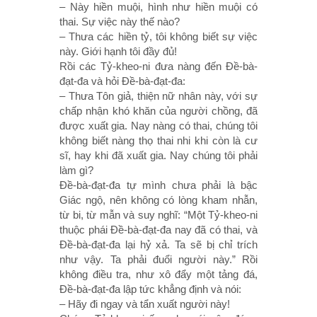
– Này hiền muội, hình như hiền muội có
thai. Sự việc này thế nào?
– Thưa các hiền tỷ, tôi không biết sự việc
này. Giới hạnh tôi đầy đủ!
Rồi các Tỷ-kheo-ni đưa nàng đến Ðề-bà-
đạt-đa và hỏi Ðề-bà-đạt-đa:
– Thưa Tôn giả, thiện nữ nhân này, với sự
chấp nhận khó khăn của người chồng, đã
được xuất gia. Nay nàng có thai, chúng tôi
không biết nàng thọ thai nhi khi còn là cư
sĩ, hay khi đã xuất gia. Nay chúng tôi phải
làm gì?
Ðề-bà-đạt-đa tự mình chưa phải là bậc
Giác ngộ, nên không có lòng kham nhẫn,
từ bi, từ mẫn và suy nghĩ: “Một Tỷ-kheo-ni
thuộc phái Ðề-bà-đạt-đa nay đã có thai, và
Ðề-bà-đạt-đa lại hỷ xả. Ta sẽ bị chỉ trích
như vậy. Ta phải đuổi người này.” Rồi
không điều tra, như xô đẩy một tảng đá,
Ðề-bà-đạt-đa lập tức khẳng định và nói:
– Hãy đi ngay và tẩn xuất người này!