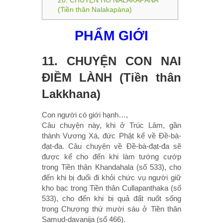
(Tiền thân Nalakapàna)
PHẨM GIỚI
11. CHUYỆN CON NAI
ÐIỀM LÀNH (Tiền thân
Lakkhana)
Con người có giới hạnh…,
Câu chuyện này, khi ở Trúc Lâm, gần
thành Vương Xá, đức Phật kể về Ðề-bà-
đạt-đa. Câu chuyện về Ðề-bà-đạt-đa sẽ
được kể cho đến khi làm tướng cướp
trong Tiền thân Khandahala (số 533), cho
đến khi bị đuổi đi khỏi chức vụ người giữ
kho bạc trong Tiền thân Cullapanthaka (số
533), cho đến khi bị quả đất nuốt sống
trong Chương thứ mười sáu ở Tiền thân
Samud-davanija (số 466).