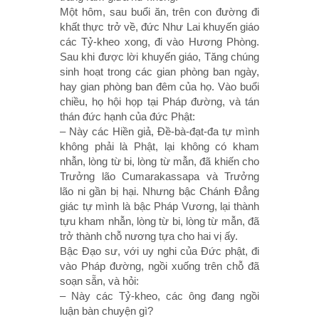
Một hôm, sau buổi ăn, trên con đường đi
khất thực trở về, đức Như Lai khuyến giáo
các Tỷ-kheo xong, đi vào Hương Phòng.
Sau khi được lời khuyến giáo, Tăng chúng
sinh hoạt trong các gian phòng ban ngày,
hay gian phòng ban đêm của họ. Vào buổi
chiều, họ hội họp tại Pháp đường, và tán
thán đức hạnh của đức Phật:
– Này các Hiền giả, Ðề-bà-đạt-đa tự mình
không phải là Phật, lại không có kham
nhẫn, lòng từ bi, lòng từ mẫn, đã khiến cho
Trưởng lão Cumarakassapa và Trưởng
lão ni gần bị hại. Nhưng bậc Chánh Ðẳng
giác tự mình là bậc Pháp Vương, lại thành
tựu kham nhẫn, lòng từ bi, lòng từ mẫn, đã
trở thành chỗ nương tựa cho hai vị ấy.
Bậc Ðạo sư, với uy nghi của Ðức phật, đi
vào Pháp đường, ngồi xuống trên chỗ đã
soạn sẵn, và hỏi:
– Này các Tỷ-kheo, các ông đang ngồi
luận bàn chuyện gì?