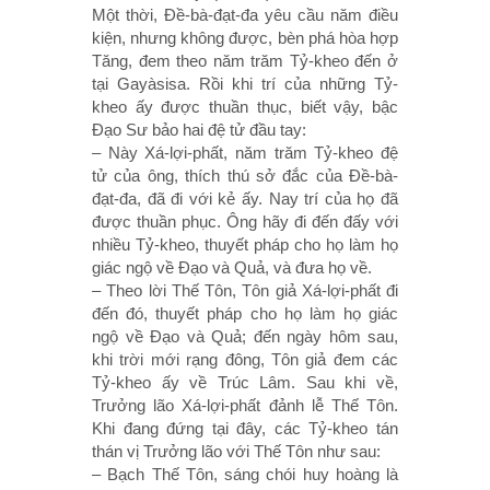
Một thời, Ðề-bà-đạt-đa yêu cầu năm điều
kiện, nhưng không được, bèn phá hòa hợp
Tăng, đem theo năm trăm Tỷ-kheo đến ở
tại Gayàsisa. Rồi khi trí của những Tỷ-
kheo ấy được thuần thục, biết vậy, bậc
Ðạo Sư bảo hai đệ tử đầu tay:
– Này Xá-lợi-phất, năm trăm Tỷ-kheo đệ
tử của ông, thích thú sở đắc của Ðề-bà-
đạt-đa, đã đi với kẻ ấy. Nay trí của họ đã
được thuần phục. Ông hãy đi đến đấy với
nhiều Tỷ-kheo, thuyết pháp cho họ làm họ
giác ngộ về Ðạo và Quả, và đưa họ về.
– Theo lời Thế Tôn, Tôn giả Xá-lợi-phất đi
đến đó, thuyết pháp cho họ làm họ giác
ngộ về Ðạo và Quả; đến ngày hôm sau,
khi trời mới rạng đông, Tôn giả đem các
Tỷ-kheo ấy về Trúc Lâm. Sau khi về,
Trưởng lão Xá-lợi-phất đảnh lễ Thế Tôn.
Khi đang đứng tại đây, các Tỷ-kheo tán
thán vị Trưởng lão với Thế Tôn như sau:
– Bạch Thế Tôn, sáng chói huy hoàng là