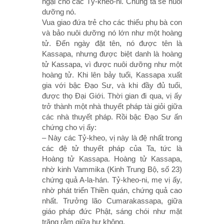
ngại cho các Tỷ-kheo-ni. Chúng ta sẽ nuôi
dưỡng nó.
Vua giao đứa trẻ cho các thiếu phụ bà con
và bảo nuôi dưỡng nó lớn như một hoàng
tử. Ðến ngày đặt tên, nó được tên là
Kassapa, nhưng được biệt danh là hoàng
tử Kassapa, vì được nuôi dưỡng như một
hoàng tử. Khi lên bảy tuổi, Kassapa xuất
gia với bậc Ðạo Sư, và khi đầy đủ tuổi,
được thọ Ðại Giới. Thời gian đi qua, vị ấy
trở thành một nhà thuyết pháp tài giỏi giữa
các nhà thuyết pháp. Rồi bậc Ðạo Sư ấn
chứng cho vị ấy:
– Này các Tỷ-kheo, vị này là đệ nhất trong
các đệ tử thuyết pháp của Ta, tức là
Hoàng tử Kassapa. Hoàng tử Kassapa,
nhờ kinh Vammika (Kinh Trung Bộ, số 23)
chứng quả A-la-hán. Tỷ-kheo-ni, mẹ vị ấy,
nhờ phát triển Thiền quán, chứng quả cao
nhất. Trưởng lão Cumarakassapa, giữa
giáo pháp đức Phật, sáng chói như mặt
trăng rằm giữa hư không.