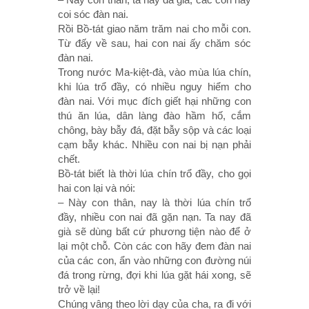
coi sóc đàn nai.
Rồi Bồ-tát giao năm trăm nai cho mỗi con.
Từ đấy về sau, hai con nai ấy chăm sóc
đàn nai.
Trong nước Ma-kiệt-đà, vào mùa lúa chín,
khi lúa trổ đầy, có nhiều nguy hiểm cho
đàn nai. Với mục đích giết hại những con
thú ăn lúa, dân làng đào hầm hố, cắm
chông, bày bẫy đá, đặt bẫy sộp và các loại
cạm bẫy khác. Nhiều con nai bị nạn phải
chết.
Bồ-tát biết là thời lúa chín trổ đầy, cho gọi
hai con lại và nói:
– Này con thân, nay là thời lúa chín trổ
đầy, nhiều con nai đã gặn nạn. Ta nay đã
già sẽ dùng bất cứ phương tiện nào để ở
lại một chỗ. Còn các con hãy đem đàn nai
của các con, ẩn vào những con đường núi
đá trong rừng, đợi khi lúa gặt hái xong, sẽ
trở về lại!
Chúng vâng theo lời dạy của cha, ra đi với