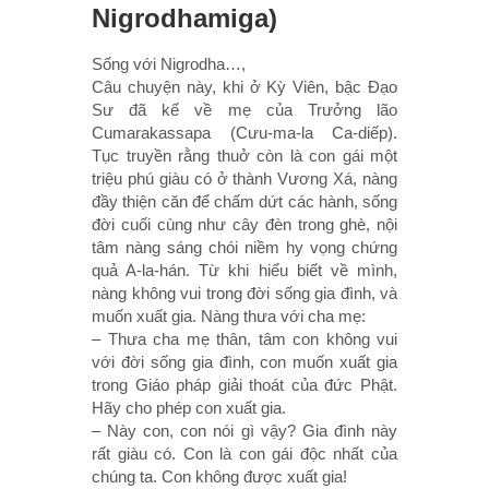
Nigrodhamiga)
Sống với Nigrodha…,
Câu chuyện này, khi ở Kỳ Viên, bậc Ðạo
Sư đã kể về mẹ của Trưởng lão
Cumarakassapa (Cưu-ma-la Ca-diếp).
Tục truyền rằng thuở còn là con gái một
triệu phú giàu có ở thành Vương Xá, nàng
đầy thiện căn để chấm dứt các hành, sống
đời cuối cùng như cây đèn trong ghè, nội
tâm nàng sáng chói niềm hy vọng chứng
quả A-la-hán. Từ khi hiểu biết về mình,
nàng không vui trong đời sống gia đình, và
muốn xuất gia. Nàng thưa với cha mẹ:
– Thưa cha mẹ thân, tâm con không vui
với đời sống gia đình, con muốn xuất gia
trong Giáo pháp giải thoát của đức Phật.
Hãy cho phép con xuất gia.
– Này con, con nói gì vậy? Gia đình này
rất giàu có. Con là con gái độc nhất của
chúng ta. Con không được xuất gia!