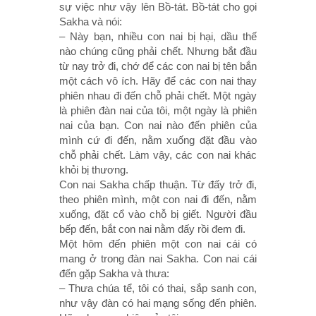
sự việc như vậy lên Bồ-tát. Bồ-tát cho gọi
Sakha và nói:
– Này bạn, nhiều con nai bị hại, dầu thế
nào chúng cũng phải chết. Nhưng bắt đầu
từ nay trở đi, chớ để các con nai bị tên bắn
một cách vô ích. Hãy để các con nai thay
phiên nhau đi đến chỗ phải chết. Một ngày
là phiên đàn nai của tôi, một ngày là phiên
nai của bạn. Con nai nào đến phiên của
mình cứ đi đến, nằm xuống đặt đầu vào
chỗ phải chết. Làm vậy, các con nai khác
khỏi bị thương.
Con nai Sakha chấp thuận. Từ đấy trở đi,
theo phiên mình, một con nai đi đến, nằm
xuống, đặt cổ vào chỗ bị giết. Người đầu
bếp đến, bắt con nai nằm đấy rồi đem đi.
Một hôm đến phiên một con nai cái có
mang ở trong đàn nai Sakha. Con nai cái
đến gặp Sakha và thưa:
– Thưa chúa tể, tôi có thai, sắp sanh con,
như vậy đàn có hai mạng sống đến phiên.