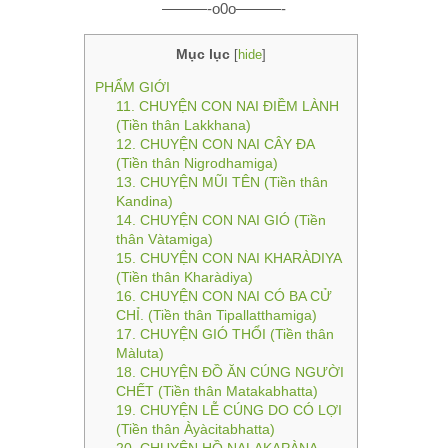
———-o0o———-
Mục lục
[
hide
]
PHẨM GIỚI
11. CHUYỆN CON NAI ÐIỀM LÀNH
(Tiền thân Lakkhana)
12. CHUYỆN CON NAI CÂY ÐA
(Tiền thân Nigrodhamiga)
13. CHUYỆN MŨI TÊN (Tiền thân
Kandina)
14. CHUYỆN CON NAI GIÓ (Tiền
thân Vàtamiga)
15. CHUYỆN CON NAI KHARÀDIYA
(Tiền thân Kharàdiya)
16. CHUYỆN CON NAI CÓ BA CỬ
CHỈ. (Tiền thân Tipallatthamiga)
17. CHUYỆN GIÓ THỔI (Tiền thân
Màluta)
18. CHUYỆN ÐỒ ĂN CÚNG NGƯỜI
CHẾT (Tiền thân Matakabhatta)
19. CHUYỆN LỄ CÚNG DO CÓ LỢI
(Tiền thân Àyàcitabhatta)
20. CHUYỆN HỒ NALAKAPÀNA