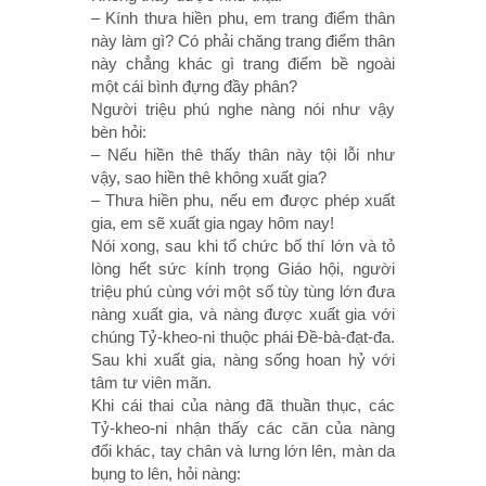
– Kính thưa hiền phu, em trang điểm thân
này làm gì? Có phải chăng trang điểm thân
này chẳng khác gì trang điểm bề ngoài
một cái bình đựng đầy phân?
Người triệu phú nghe nàng nói như vậy
bèn hỏi:
– Nếu hiền thê thấy thân này tội lỗi như
vậy, sao hiền thê không xuất gia?
– Thưa hiền phu, nếu em được phép xuất
gia, em sẽ xuất gia ngay hôm nay!
Nói xong, sau khi tổ chức bố thí lớn và tỏ
lòng hết sức kính trọng Giáo hội, người
triệu phú cùng với một số tùy tùng lớn đưa
nàng xuất gia, và nàng được xuất gia với
chúng Tỷ-kheo-ni thuộc phái Ðề-bà-đạt-đa.
Sau khi xuất gia, nàng sống hoan hỷ với
tâm tư viên mãn.
Khi cái thai của nàng đã thuần thục, các
Tỷ-kheo-ni nhận thấy các căn của nàng
đổi khác, tay chân và lưng lớn lên, màn da
bụng to lên, hỏi nàng: