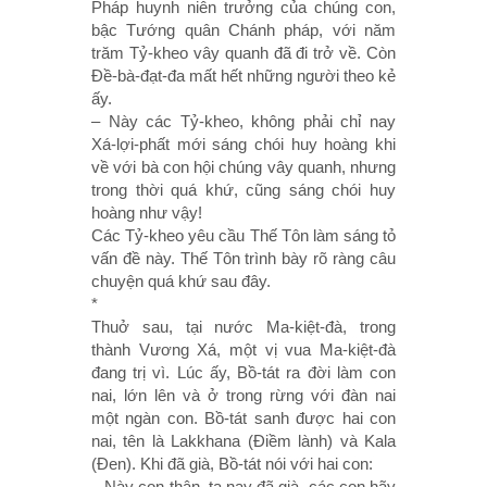
Pháp huynh niên trưởng của chúng con,
bậc Tướng quân Chánh pháp, với năm
trăm Tỷ-kheo vây quanh đã đi trở về. Còn
Ðề-bà-đạt-đa mất hết những người theo kẻ
ấy.
– Này các Tỷ-kheo, không phải chỉ nay
Xá-lợi-phất mới sáng chói huy hoàng khi
về với bà con hội chúng vây quanh, nhưng
trong thời quá khứ, cũng sáng chói huy
hoàng như vậy!
Các Tỷ-kheo yêu cầu Thế Tôn làm sáng tỏ
vấn đề này. Thế Tôn trình bày rõ ràng câu
chuyện quá khứ sau đây.
*
Thuở sau, tại nước Ma-kiệt-đà, trong
thành Vương Xá, một vị vua Ma-kiệt-đà
đang trị vì. Lúc ấy, Bồ-tát ra đời làm con
nai, lớn lên và ở trong rừng với đàn nai
một ngàn con. Bồ-tát sanh được hai con
nai, tên là Lakkhana (Ðiềm lành) và Kala
(Ðen). Khi đã già, Bồ-tát nói với hai con:
– Này con thân, ta nay đã già, các con hãy