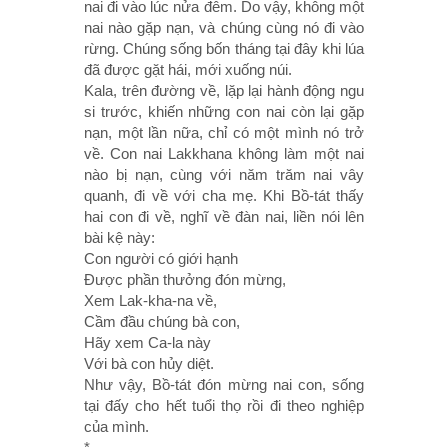
nai đi vào lúc nửa đêm. Do vậy, không một
nai nào gặp nạn, và chúng cùng nó đi vào
rừng. Chúng sống bốn tháng tại đây khi lúa
đã được gặt hái, mới xuống núi.
Kala, trên đường về, lặp lại hành động ngu
si trước, khiến những con nai còn lại gặp
nạn, một lần nữa, chỉ có một mình nó trở
về. Con nai Lakkhana không làm một nai
nào bị nạn, cùng với năm trăm nai vây
quanh, đi về với cha mẹ. Khi Bồ-tát thấy
hai con đi về, nghĩ về đàn nai, liền nói lên
bài kệ này:
Con người có giới hạnh
Ðược phần thưởng đón mừng,
Xem Lak-kha-na về,
Cầm đầu chúng bà con,
Hãy xem Ca-la này
Với bà con hủy diệt.
Như vậy, Bồ-tát đón mừng nai con, sống
tại đấy cho hết tuổi thọ rồi đi theo nghiệp
của mình.
*