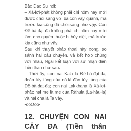
Bậc Ðạo Sư nói:
– Xá-lợi-phất không phải chỉ hôm nay mới
được chói sáng với bà con vây quanh, mà
trước kia cũng đã chói sáng như vậy. Còn
Ðề-bà-đạt-đa không phải chỉ hôm nay mới
làm cho quyến thuộc bị hủy diệt, mà trước
kia cũng như vậy.
Sau khi thuyết pháp thoại này xong, so
sánh hai câu chuyện, và kết hợp chúng
với nhau, Ngài kết luận với sự nhận diện
Tiền thân như sau:
– Thời ấy, con nai Kala là Ðề-bà-đạt-đa,
đoàn tùy tùng của nó là đàn tùy tùng của
Ðề-bà-đạt-đa; con nai Lakkhana là Xá-lợi-
phất; nai mẹ là mẹ của Ràhula (La-hầu-la)
và nai cha là Ta vậy.
-ooOoo-
12. CHUYỆN CON NAI
CÂY ÐA (Tiền thân