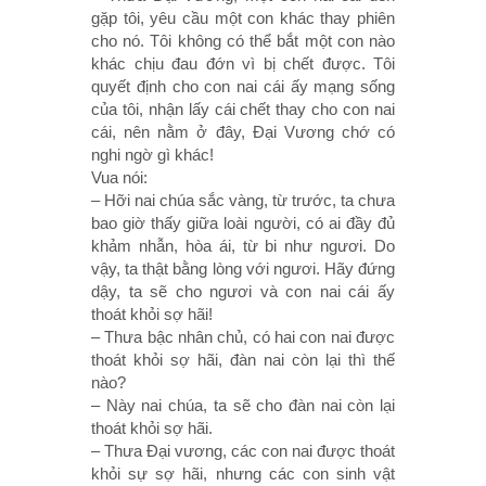
gặp tôi, yêu cầu một con khác thay phiên
cho nó. Tôi không có thể bắt một con nào
khác chịu đau đớn vì bị chết được. Tôi
quyết định cho con nai cái ấy mạng sống
của tôi, nhận lấy cái chết thay cho con nai
cái, nên nằm ở đây, Ðại Vương chớ có
nghi ngờ gì khác!
Vua nói:
– Hỡi nai chúa sắc vàng, từ trước, ta chưa
bao giờ thấy giữa loài người, có ai đầy đủ
khảm nhẫn, hòa ái, từ bi như ngươi. Do
vậy, ta thật bằng lòng với ngươi. Hãy đứng
dậy, ta sẽ cho ngươi và con nai cái ấy
thoát khỏi sợ hãi!
– Thưa bậc nhân chủ, có hai con nai được
thoát khỏi sợ hãi, đàn nai còn lại thì thế
nào?
– Này nai chúa, ta sẽ cho đàn nai còn lại
thoát khỏi sợ hãi.
– Thưa Ðại vương, các con nai được thoát
khỏi sự sợ hãi, nhưng các con sinh vật