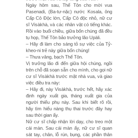
Ngày hôm sau, Thế Tôn cho mời vua
Pasenadi, (Ba-tư-nặc) nước Kosala, ông
Cấp Cô Ðộc lớn, Cấp Cô độc nhỏ, nữ cư
sĩ Visàkhà, và các nhân vật có tiếng khác.
Rồi vào buổi chiều, giữa bốn chúng đã đều
tụ họp, Thế Tôn bảo trưởng lão Upàli.
– Hãy đi làm cho sáng tỏ sự việc của Tỷ-
kheo-ni trẻ này giữa bốn chúng!
– Thưa vâng, bạch Thế Tôn.
Vị trưởng lão đi đến giữa hội chúng, ngồi
trên chỗ đã soạn sẵn cho mình, cho gọi nữ
cư sĩ Visàkhà trước mặt nhà vua, và giao
việc điều tra này:
– Hãy đi, này Visàkhà, trước hết, hãy xác
định ngày xuất gia, tháng xuất gia của
người thiếu phụ này. Sau khi biết rõ rồi,
hãy tìm hiểu nàng thụ thai trước đây hay
sau thời gian ấy.
Nữ cư sĩ chấp nhận lời dạy, cho treo một
cái màn. Sau cái màn ấy, nữ cư sĩ quan
sát tay, chân, lỗ rún, bụng, các phần thân