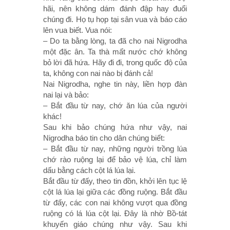
hãi, nên không dám đánh đập hay đuổi
chúng đi. Họ tụ họp tại sân vua và báo cáo
lên vua biết. Vua nói:
– Do ta bằng lòng, ta đã cho nai Nigrodha
một đặc ân. Ta thà mất nước chớ không
bỏ lời đã hứa. Hãy đi đi, trong quốc độ của
ta, không con nai nào bị đánh cả!
Nai Nigrodha, nghe tin này, liền hợp đàn
nai lại và bảo:
– Bắt đầu từ nay, chớ ăn lúa của người
khác!
Sau khi bảo chúng hứa như vậy, nai
Nigrodha báo tin cho dân chúng biết:
– Bắt đầu từ nay, những người trồng lúa
chớ rào ruộng lại để bảo vệ lúa, chỉ làm
dấu bằng cách cột lá lúa lại.
Bắt đầu từ đấy, theo tin đồn, khởi lên tục lệ
cột lá lúa lại giữa các đồng ruộng. Bắt đầu
từ đấy, các con nai không vượt qua đồng
ruộng có lá lúa cột lại. Ðây là nhờ Bồ-tát
khuyến giáo chúng như vậy. Sau khi