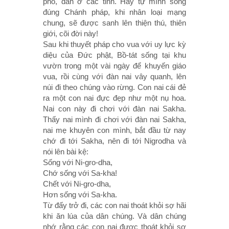
phố, dân ở các tỉnh. Hãy tự mình sống
đúng Chánh pháp, khi nhân loại mạng
chung, sẽ được sanh lên thiện thú, thiên
giới, cõi đời này!
Sau khi thuyết pháp cho vua với uy lực kỳ
diệu của Ðức phật, Bồ-tát sống tại khu
vườn trong một vài ngày để khuyến giáo
vua, rồi cùng với đàn nai vây quanh, lên
núi đi theo chúng vào rừng. Con nai cái đẻ
ra một con nai đực đẹp như một nụ hoa.
Nai con này đi chơi với đàn nai Sakha.
Thấy nai mình đi chơi với đàn nai Sakha,
nai mẹ khuyên con mình, bắt đầu từ nay
chớ đi tới Sakha, nên đi tới Nigrodha và
nói lên bài kệ:
Sống với Ni-gro-dha,
Chớ sống với Sa-kha!
Chết với Ni-gro-dha,
Hơn sống với Sa-kha.
Từ đấy trở đi, các con nai thoát khỏi sợ hãi
khi ăn lúa của dân chúng. Và dân chúng
nhớ rằng các con nai được thoát khỏi sợ