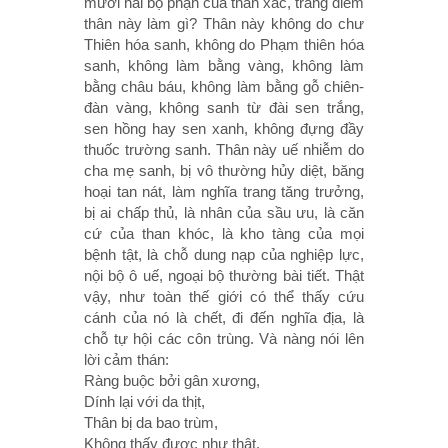
mươi hai bộ phận của thân xác, trang điểm
thân này làm gì? Thân này không do chư
Thiên hóa sanh, không do Phạm thiên hóa
sanh, không làm bằng vàng, không làm
bằng châu báu, không làm bằng gỗ chiên-
đàn vàng, không sanh từ đài sen trắng,
sen hồng hay sen xanh, không đựng đầy
thuốc trường sanh. Thân này uế nhiễm do
cha mẹ sanh, bị vô thường hủy diệt, băng
hoại tan nát, làm nghĩa trang tăng trưởng,
bị ai chấp thủ, là nhân của sầu ưu, là căn
cứ của than khóc, là kho tàng của mọi
bệnh tật, là chỗ dung nạp của nghiệp lực,
nội bộ ô uế, ngoại bộ thường bài tiết. Thật
vậy, như toàn thế giới có thể thấy cứu
cánh của nó là chết, đi đến nghĩa địa, là
chỗ tự hội các côn trùng. Và nàng nói lên
lời cảm thán:
Ràng buộc bởi gân xương,
Dính lại với da thịt,
Thân bị da bao trùm,
Không thấy được như thật.