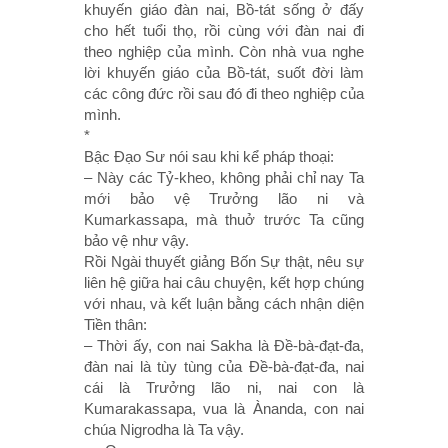
khuyến giáo đàn nai, Bồ-tát sống ở đấy
cho hết tuổi thọ, rồi cùng với đàn nai đi
theo nghiệp của mình. Còn nhà vua nghe
lời khuyến giáo của Bồ-tát, suốt đời làm
các công đức rồi sau đó đi theo nghiệp của
mình.
*
Bậc Ðạo Sư nói sau khi kể pháp thoại:
– Này các Tỷ-kheo, không phải chỉ nay Ta
mới bảo vệ Trưởng lão ni và
Kumarkassapa, mà thuở trước Ta cũng
bảo vệ như vậy.
Rồi Ngài thuyết giảng Bốn Sự thật, nêu sự
liên hệ giữa hai câu chuyện, kết hợp chúng
với nhau, và kết luận bằng cách nhận diện
Tiền thân:
– Thời ấy, con nai Sakha là Ðề-bà-đạt-đa,
đàn nai là tùy tùng của Ðề-bà-đạt-đa, nai
cái là Trưởng lão ni, nai con là
Kumarakassapa, vua là Ànanda, con nai
chúa Nigrodha là Ta vậy.