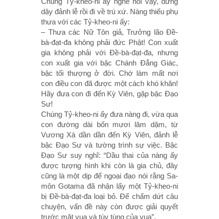
Chúng Tỷ-kheo-ni ấy nghe nói vậy, đứng
dậy đảnh lễ rồi đi về trú xứ. Nàng thiếu phụ
thưa với các Tỷ-kheo-ni ấy:
– Thưa các Nữ Tôn giả, Trưởng lão Ðề-
bà-đạt-đa không phải đức Phật! Con xuất
gia không phải với Ðề-bà-đạt-đa, nhưng
con xuất gia với bậc Chánh Ðẳng Giác,
bậc tối thượng ở đời. Chớ làm mất nơi
con điều con đã được một cách khó khăn!
Hãy đưa con đi đến Kỳ Viên, gặp bậc Ðạo
Sư!
Chúng Tỷ-kheo-ni ấy đưa nàng đi, vừa qua
con đường dài bốn mươi lăm dặm, từ
Vương Xá dần dần đến Kỳ Viên, đảnh lễ
bậc Ðạo Sư và tường trình sự việc. Bậc
Ðạo Sư suy nghĩ: “Dầu thai của nàng ấy
được tượng hình khi còn là gia chủ, đây
cũng là một dịp để ngoại đạo nói rằng Sa-
môn Gotama đã nhận lấy một Tỷ-kheo-ni
bị Ðề-bà-đạt-đa loại bỏ. Ðể chấm dứt câu
chuyện, vấn đề này còn được giải quyết
trước mặt vua và tùy tùng của vua”.