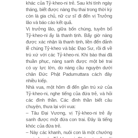
khác của Tỷ-kheo-ni trẻ. Sau khi tính ngày
tháng, biết được nàng thụ thai trong thời kỳ
còn là gia chủ, nữ cư sĩ đi đến vị Trưởng
lão và báo cáo kết quả.
Vị trưởng lão, giữa bốn chúng, tuyên bố
Tỷ-kheo-ni ấy là thanh tịnh. Bấy giờ nàng
được xác nhận là thanh tịnh, liền đến đảnh
lễ chúng Tỷ-kheo và bậc Ðạo Sư, rồi đi về
trú xứ với các Tỷ-kheo-ni. Khi bào thai đã
thuần phục, nàng sanh được một bé trai
có uy lực lớn, do nàng cầu nguyện dưới
chân Ðức Phật Padumuttara cách đây
nhiều kiếp.
Nhà vua, một hôm đi đến gần trú xứ của
Tỷ-kheo-ni, nghe tiếng của đứa trẻ, và hỏi
các đình thần. Các đình thần biết câu
chuyện, thưa lại với vua:
– Tâu Ðại Vương, vị Tỷ-kheo-ni trẻ ấy
sanh được một đứa con trai. Ðây là tiếng
khóc của đứa trẻ.
– Này các khanh, nuôi con là một chướng