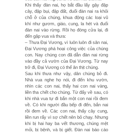
Khi thấy đàn nai, họ bắt đầu lấy gậy đập
cây, đập bụi, đập đất, đuổi đàn nai ra khỏi
chỗ ở của chúng, khua động các loại vũ
khí như gươm, giáo, cung, la hét và đuổi
đàn nai vào rừng. Rồi họ đóng cửa lại, đi
đến gặp vua và thưa:
– Thưa Ðại Vương, vì luôn luôn đi săn nai,
Ðại Vương phá hoại công việc của chúng
con. Nay chúng con đã dẫn đàn nai rừng
vào đầy cả vườn của Ðại Vương. Từ nay
trở đi, Ðại Vương có thể ăn thịt chúng.
Sau khi thưa như vậy, dân chúng bỏ đi.
Nhà vua nghe họ nói, đi đến khu vườn,
nhìn các con nai, thấy hai con nai vàng,
liền tha chết cho chúng. Từ đấy về sau, có
khi nhà vua tự đi bắn một con nai rồi đem
về. Có khi người đầu bếp đi đến, bắn nai
rồi đem về. Các con nai, thấy cây cung,
liền run rẩy vì sợ chết nên bỏ chạy. Nhưng
khi bị hai hay ba vết thương, chúng mệt
mỏi, bị bệnh, và bị giết. Ðàn nai báo cáo