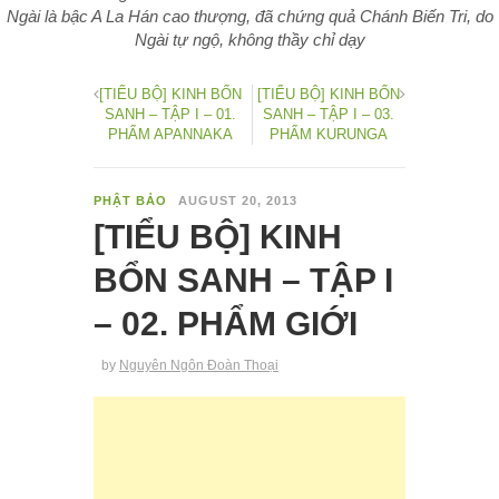
Ngài là bậc A La Hán cao thượng, đã chứng quả Chánh Biến Tri, do
Ngài tự ngộ, không thầy chỉ dạy
[TIỂU BỘ] KINH BỔN
[TIỂU BỘ] KINH BỔN
SANH – TẬP I – 01.
SANH – TẬP I – 03.
PHẨM APANNAKA
PHẨM KURUNGA
PHẬT BẢO
AUGUST 20, 2013
[TIỂU BỘ] KINH
BỔN SANH – TẬP I
– 02. PHẨM GIỚI
by
Nguyên Ngôn Đoàn Thoại