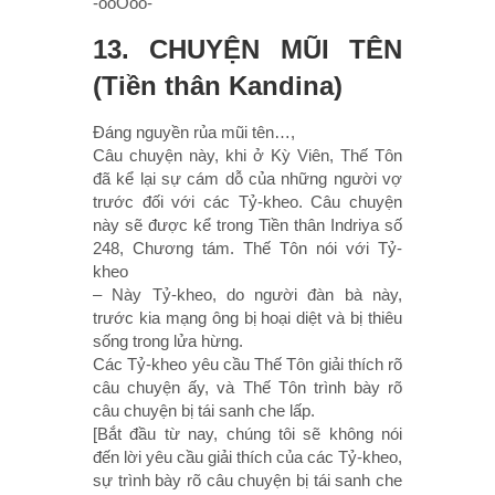
-ooOoo-
13. CHUYỆN MŨI TÊN
(Tiền thân Kandina)
Ðáng nguyền rủa mũi tên…,
Câu chuyện này, khi ở Kỳ Viên, Thế Tôn
đã kể lại sự cám dỗ của những người vợ
trước đối với các Tỷ-kheo. Câu chuyện
này sẽ được kể trong Tiền thân Indriya số
248, Chương tám. Thế Tôn nói với Tỷ-
kheo
– Này Tỷ-kheo, do người đàn bà này,
trước kia mạng ông bị hoại diệt và bị thiêu
sống trong lửa hừng.
Các Tỷ-kheo yêu cầu Thế Tôn giải thích rõ
câu chuyện ấy, và Thế Tôn trình bày rõ
câu chuyện bị tái sanh che lấp.
[Bắt đầu từ nay, chúng tôi sẽ không nói
đến lời yêu cầu giải thích của các Tỷ-kheo,
sự trình bày rõ câu chuyện bị tái sanh che