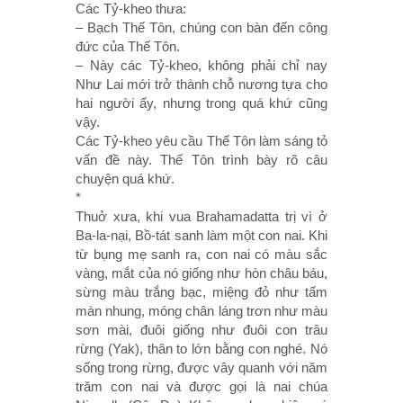
Các Tỷ-kheo thưa:
– Bạch Thế Tôn, chúng con bàn đến công
đức của Thế Tôn.
– Này các Tỷ-kheo, không phải chỉ nay
Như Lai mới trở thành chỗ nương tựa cho
hai người ấy, nhưng trong quá khứ cũng
vậy.
Các Tỷ-kheo yêu cầu Thế Tôn làm sáng tỏ
vấn đề này. Thế Tôn trình bày rõ câu
chuyện quá khứ.
*
Thuở xưa, khi vua Brahamadatta trị vì ở
Ba-la-nại, Bồ-tát sanh làm một con nai. Khi
từ bụng mẹ sanh ra, con nai có màu sắc
vàng, mắt của nó giống như hòn châu báu,
sừng màu trắng bạc, miệng đỏ như tấm
màn nhung, móng chân láng trơn như màu
sơn mài, đuôi giống như đuôi con trâu
rừng (Yak), thân to lớn bằng con nghé. Nó
sống trong rừng, được vây quanh với năm
trăm con nai và được gọi là nai chúa