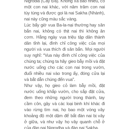
Nigrodla (Cây Ða). Không xa bao nhiêu, có
một con nai khác, với năm trăm con nai
tùy tùng và được gọi là nai Sakha (Nhành),
nai này cũng màu sắc vàng.
Lúc bấy giờ vua Ba-la-nại thường hay săn
bắn nai, không có thịt nai thì không ăn
cơm. Hằng ngày vua triệu tập dân thành
dân tỉnh lại, đình chỉ công việc của mọi
người và vua thích đi săn bắn. Mọi người
suy nghĩ: “Vua này đình chỉ công việc của
chúng ta; chúng ta hãy gieo bẫy mồi và đặt
nước uống cho các con nai trong vườn,
đuổi nhiều nai vào trong ấy, đóng cửa lại
và bắt dẫn chúng đến vua”.
Như vậy, họ gieo cỏ làm bẫy mồi, đặt
nước uống khắp vườn, cho sắp đặt cửa,
đem theo những người trong thành, tay
cầm côn, gậy và các loại binh khí khác đi
vào rừng tìm nai, họ bao một vòng vây
khoảng độ một dặm để bắt đàn nai bị vây
ở giữa, và như vậy họ vây quanh chỗ ở
của đàn nai Nigrodha và đàn nai Sakha.