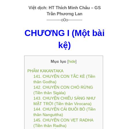
Việt dịch: HT Thích Minh Châu – GS
Trần Phương Lan
———-o0o———-
CHƯƠNG I (Một bài
kệ)
Mục lục
[
hide
]
PHẨM KAKANTAKA
141. CHUYỆN CON TẮC KÈ (Tiền
thân Godha)
142. CHUYỆN CON CHÓ RỪNG
(Tiền thân Sigàla)
143. CHUYỆN CHIẾU SÁNG NHƯ
MẶT TRỜI (Tiền thân Virocana)
144. CHUYỆN CÁI ÐUÔI BÒ (Tiền
thân Nanguttha)
145. CHUYỆN CON VẸT RADHA
(Tiền thân Radha)