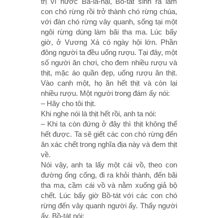
trị vì nước Ba-la-nại, Bồ-tát sinh ra làm
con chó rừng rồi trở thành chó rừng chúa,
với đàn chó rừng vây quanh, sống tại một
ngôi rừng dùng làm bãi tha ma. Lúc bấy
giờ, ở Vương Xá có ngày hội lớn. Phần
đông người ta đều uống rượu. Tại đây, một
số người ăn chơi, cho đem nhiều rượu và
thịt, mặc áo quần đẹp, uống rượu ăn thịt.
Vào canh một, họ ăn hết thịt và còn lại
nhiều rượu. Một người trong đám ấy nói:
– Hãy cho tôi thịt.
Khi nghe nói là thịt hết rồi, anh ta nói:
– Khi ta còn đứng ở đây thì thịt không thể
hết được. Ta sẽ giết các con chó rừng đến
ăn xác chết trong nghĩa địa này và đem thịt
về.
Nói vậy, anh ta lấy một cái vồ, theo con
đường ống cống, đi ra khỏi thành, đến bãi
tha ma, cầm cái vồ và nằm xuống giả bộ
chết. Lúc bấy giờ Bồ-tát với các con chó
rừng đến vây quanh người ấy. Thấy người
ấy, Bồ-tát nói: