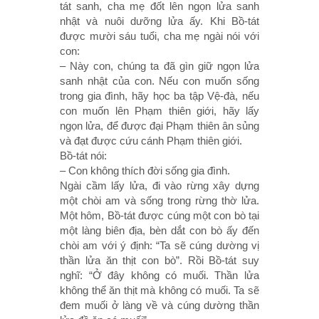
tát sanh, cha mẹ đốt lên ngọn lửa sanh
nhật và nuôi dưỡng lửa ấy. Khi Bồ-tát
được mười sáu tuổi, cha mẹ ngài nói với
con:
– Này con, chúng ta đã gìn giữ ngọn lửa
sanh nhật của con. Nếu con muốn sống
trong gia đình, hãy học ba tập Vệ-đà, nếu
con muốn lên Phạm thiên giới, hãy lấy
ngọn lửa, để được đại Phạm thiên ân sủng
và đạt được cứu cánh Phạm thiên giới.
Bồ-tát nói:
– Con không thích đời sống gia đình.
Ngài cầm lấy lửa, đi vào rừng xây dựng
một chòi am và sống trong rừng thờ lửa.
Một hôm, Bồ-tát được cúng một con bò tại
một làng biên địa, bèn dắt con bò ấy đến
chòi am với ý định: “Ta sẽ cúng dường vị
thần lửa ăn thịt con bò”. Rồi Bồ-tát suy
nghĩ: “Ở đây không có muối. Thần lửa
không thể ăn thịt mà không có muối. Ta sẽ
đem muối ở làng về và cúng dường thần