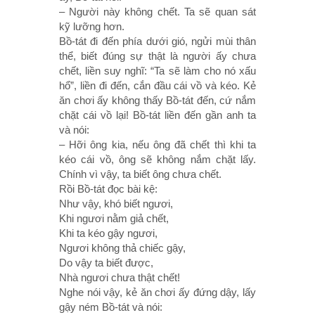
– Người này không chết. Ta sẽ quan sát
kỹ lưỡng hơn.
Bồ-tát đi đến phía dưới gió, ngửi mùi thân
thể, biết đúng sự thật là người ấy chưa
chết, liền suy nghĩ: “Ta sẽ làm cho nó xấu
hổ”, liền đi đến, cắn đầu cái vồ và kéo. Kẻ
ăn chơi ấy không thấy Bồ-tát đến, cứ nắm
chặt cái vồ lại! Bồ-tát liền đến gần anh ta
và nói:
– Hỡi ông kia, nếu ông đã chết thì khi ta
kéo cái vồ, ông sẽ không nắm chặt lấy.
Chính vì vậy, ta biết ông chưa chết.
Rồi Bồ-tát đọc bài kệ:
Như vậy, khó biết ngươi,
Khi ngươi nằm giả chết,
Khi ta kéo gậy ngươi,
Ngươi không thả chiếc gậy,
Do vậy ta biết được,
Nhà ngươi chưa thật chết!
Nghe nói vậy, kẻ ăn chơi ấy đứng dậy, lấy
gậy ném Bồ-tát và nói: