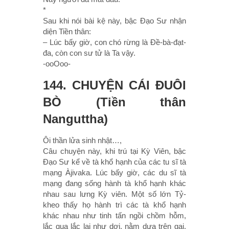
*
Sau khi nói bài kệ này, bậc Ðạo Sư nhận
diện Tiền thân:
– Lúc bấy giờ, con chó rừng là Ðề-bà-đạt-
đa, còn con sư tử là Ta vậy.
-ooOoo-
144. CHUYỆN CÁI ÐUÔI
BÒ (Tiền thân
Nanguttha)
Ôi thần lửa sinh nhật…,
Câu chuyện này, khi trú tại Kỳ Viên, bậc
Ðạo Sư kể về tà khổ hạnh của các tu sĩ tà
mạng Àjivaka. Lúc bấy giờ, các du sĩ tà
mạng đang sống hành tà khổ hạnh khác
nhau sau lưng Kỳ viên. Một số lớn Tỷ-
kheo thấy họ hành trì các tà khổ hạnh
khác nhau như tinh tấn ngồi chồm hỗm,
lắc qua lắc lại như dơi, nằm dựa trên gai,