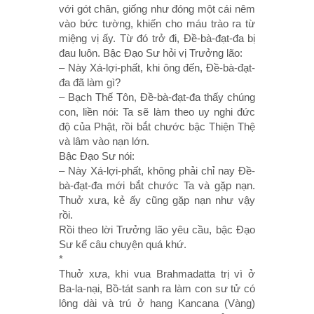
với gót chân, giống như đóng một cái nêm
vào bức tường, khiến cho máu trào ra từ
miệng vị ấy. Từ đó trở đi, Ðề-bà-đạt-đa bị
đau luôn. Bậc Ðạo Sư hỏi vị Trưởng lão:
– Này Xá-lợi-phất, khi ông đến, Ðề-bà-đạt-
đa đã làm gì?
– Bạch Thế Tôn, Ðề-bà-đạt-đa thấy chúng
con, liền nói: Ta sẽ làm theo uy nghi đức
độ của Phật, rồi bắt chước bậc Thiện Thệ
và lâm vào nạn lớn.
Bậc Ðạo Sư nói:
– Này Xá-lợi-phất, không phải chỉ nay Ðề-
bà-đạt-đa mới bắt chước Ta và gặp nạn.
Thuở xưa, kẻ ấy cũng gặp nạn như vậy
rồi.
Rồi theo lời Trưởng lão yêu cầu, bậc Ðạo
Sư kể câu chuyện quá khứ.
*
Thuở xưa, khi vua Brahmadatta trị vì ở
Ba-la-nại, Bồ-tát sanh ra làm con sư tử có
lông dài và trú ở hang Kancana (Vàng)