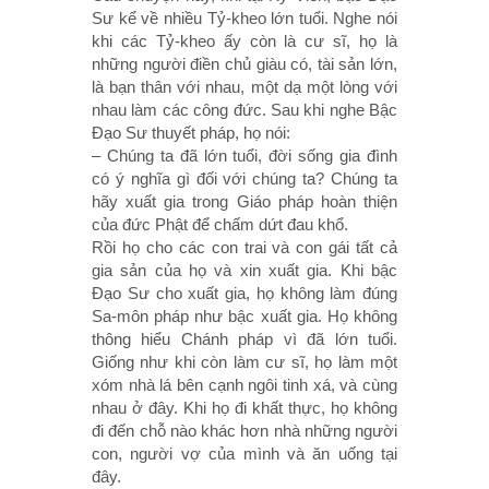
Sư kể về nhiều Tỷ-kheo lớn tuổi. Nghe nói
khi các Tỷ-kheo ấy còn là cư sĩ, họ là
những người điền chủ giàu có, tài sản lớn,
là bạn thân với nhau, một dạ một lòng với
nhau làm các công đức. Sau khi nghe Bậc
Ðạo Sư thuyết pháp, họ nói:
– Chúng ta đã lớn tuổi, đời sống gia đình
có ý nghĩa gì đối với chúng ta? Chúng ta
hãy xuất gia trong Giáo pháp hoàn thiện
của đức Phật để chấm dứt đau khổ.
Rồi họ cho các con trai và con gái tất cả
gia sản của họ và xin xuất gia. Khi bậc
Ðạo Sư cho xuất gia, họ không làm đúng
Sa-môn pháp như bậc xuất gia. Họ không
thông hiểu Chánh pháp vì đã lớn tuổi.
Giống như khi còn làm cư sĩ, họ làm một
xóm nhà lá bên cạnh ngôi tinh xá, và cùng
nhau ở đây. Khi họ đi khất thực, họ không
đi đến chỗ nào khác hơn nhà những người
con, người vợ của mình và ăn uống tại
đây.