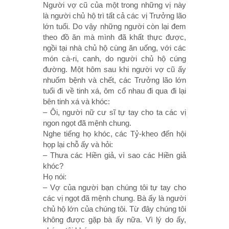
Người vợ cũ của một trong những vị này
là người chủ hộ trì tất cả các vị Trưởng lão
lớn tuổi. Do vậy những người còn lại đem
theo đồ ăn mà mình đã khất thực được,
ngồi tại nhà chủ hộ cùng ăn uống, với các
món cà-ri, canh, do người chủ hộ cúng
đường. Một hôm sau khi người vợ cũ ấy
nhuốm bệnh và chết, các Trưởng lão lớn
tuổi đi về tinh xá, ôm cổ nhau đi qua đi lại
bên tinh xá và khóc:
– Ôi, người nữ cư sĩ tự tay cho ta các vị
ngon ngọt đã mệnh chung.
Nghe tiếng họ khóc, các Tỷ-kheo đến hội
họp lại chỗ ấy và hỏi:
– Thưa các Hiền giả, vì sao các Hiền giả
khóc?
Họ nói:
– Vợ của người bạn chúng tôi tự tay cho
các vị ngọt đã mệnh chung. Bà ấy là người
chủ hộ lớn của chúng tôi. Từ đây chúng tôi
không được gặp bà ấy nữa. Vì lý do ấy,