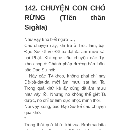
142. CHUYỆN CON CHÓ
RỪNG (Tiền thân
Sigàla)
Như vậy khó biết ngươi…,
Câu chuyện này, khi trú ở Trúc lâm, bậc
Ðạo Sư kể về Ðề-bà-đạt-đa âm mưu sát
hại Phật. Khi nghe câu chuyện các Tỷ-
kheo họp ở Chánh pháp đường bàn luận,
bậc Ðạo Sư nói:
– Này các Tỷ-kheo, không phải chỉ nay
Ðề-bà-đạt-đa mới âm mưu sát hại Ta.
Trong quá khứ kẻ ấy cũng đã âm mưu
như vậy rồi. Nhưng nó không thể giết Ta
được, nó chỉ tự làm cực nhọc mình thôi.
Nói vậy xong, bậc Ðạo Sư kể câu chuyện
quá khứ.
*
Trong thời quá khứ, khi vua Brahmadatta