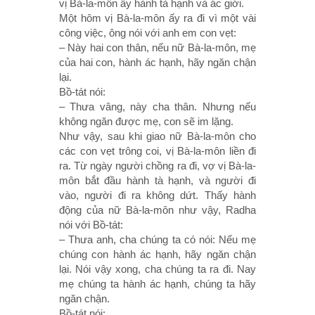
vị Bà-la-môn ấy hành tà hạnh và ác giới.
Một hôm vị Bà-la-môn ấy ra đi vì một vài
công việc, ông nói với anh em con vẹt:
– Này hai con thân, nếu nữ Bà-la-môn, mẹ
của hai con, hành ác hạnh, hãy ngăn chận
lại.
Bồ-tát nói:
– Thưa vâng, này cha thân. Nhưng nếu
không ngăn được mẹ, con sẽ im lặng.
Như vậy, sau khi giao nữ Bà-la-môn cho
các con vẹt trông coi, vị Bà-la-môn liền đi
ra. Từ ngày người chồng ra đi, vợ vị Bà-la-
môn bắt đầu hành tà hạnh, và người đi
vào, người đi ra không dứt. Thấy hành
động của nữ Bà-la-môn như vậy, Radha
nói với Bồ-tát:
– Thưa anh, cha chúng ta có nói: Nếu mẹ
chúng con hành ác hạnh, hãy ngăn chận
lại. Nói vậy xong, cha chúng ta ra đi. Nay
mẹ chúng ta hành ác hạnh, chúng ta hãy
ngăn chận.
Bồ-tát nói: