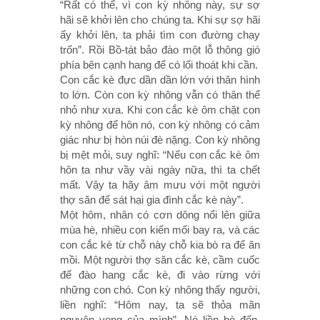
“Rất có thể, vì con kỳ nhông này, sự sợ
hãi sẽ khởi lên cho chúng ta. Khi sự sợ hãi
ấy khởi lên, ta phải tìm con đường chạy
trốn”. Rồi Bồ-tát bảo đào một lỗ thông gió
phía bên cạnh hang để có lối thoát khi cần.
Con cắc kè đực dần dần lớn với thân hình
to lớn. Còn con kỳ nhông vẫn có thân thể
nhỏ như xưa. Khi con cắc kè ôm chặt con
kỳ nhông để hôn nó, con kỳ nhông có cảm
giác như bị hòn núi đè nặng. Con kỳ nhông
bị mệt mỏi, suy nghĩ: “Nếu con cắc kè ôm
hôn ta như vầy vài ngày nữa, thì ta chết
mất. Vậy ta hãy âm mưu với một người
thợ săn để sát hại gia đình cắc kè này”.
Một hôm, nhân có cơn dông nổi lên giữa
mùa hè, nhiều con kiến mối bay ra, và các
con cắc kè từ chỗ này chỗ kia bò ra để ăn
mồi. Một người thợ săn cắc kè, cầm cuốc
để đào hang cắc kè, đi vào rừng với
những con chó. Con kỳ nhông thấy người,
liền nghĩ: “Hôm nay, ta sẽ thỏa mãn
nguyện vọng của mình”. Nó liền bò đến,