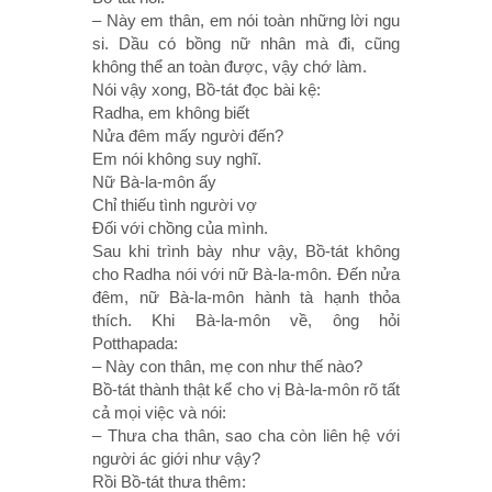
– Này em thân, em nói toàn những lời ngu
si. Dầu có bồng nữ nhân mà đi, cũng
không thể an toàn được, vậy chớ làm.
Nói vậy xong, Bồ-tát đọc bài kệ:
Radha, em không biết
Nửa đêm mấy người đến?
Em nói không suy nghĩ.
Nữ Bà-la-môn ấy
Chỉ thiếu tình người vợ
Ðối với chồng của mình.
Sau khi trình bày như vậy, Bồ-tát không
cho Radha nói với nữ Bà-la-môn. Ðến nửa
đêm, nữ Bà-la-môn hành tà hạnh thỏa
thích. Khi Bà-la-môn về, ông hỏi
Potthapada:
– Này con thân, mẹ con như thế nào?
Bồ-tát thành thật kể cho vị Bà-la-môn rõ tất
cả mọi việc và nói:
– Thưa cha thân, sao cha còn liên hệ với
người ác giới như vậy?
Rồi Bồ-tát thưa thêm: