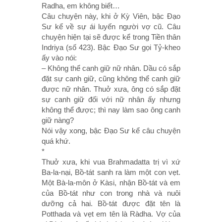
Radha, em không biết…
Câu chuyện này, khi ở Kỳ Viên, bậc Ðạo
Sư kể về sự ái luyến người vợ cũ. Câu
chuyện hiện tại sẽ được kể trong Tiền thân
Indriya (số 423). Bậc Ðạo Sư gọi Tỷ-kheo
ấy vào nói:
– Không thể canh giữ nữ nhân. Dầu có sắp
đặt sự canh giữ, cũng không thể canh giữ
được nữ nhân. Thuở xưa, ông có sắp đặt
sự canh giữ đối với nữ nhân ấy nhưng
không thể được; thì nay làm sao ông canh
giữ nàng?
Nói vậy xong, bậc Ðạo Sư kể câu chuyện
quá khứ.
*
Thuở xưa, khi vua Brahmadatta trị vì xứ
Ba-la-nại, Bồ-tát sanh ra làm một con vẹt.
Một Bà-la-môn ở Kàsi, nhận Bồ-tát và em
của Bồ-tát như con trong nhà và nuôi
dưỡng cả hai. Bồ-tát được đặt tên là
Potthada và vẹt em tên là Ràdha. Vợ của