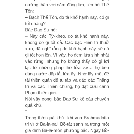
nướng thân với năm đống lửa, liền hỏi Thế
Tôn:
– Bạch Thế Tôn, do tà khổ hạnh này, có gì
tốt chăng?
Bậc Ðạo Sư nói:
– Này các Tỷ-kheo, do tà khổ hạnh này,
không có gì tốt cả. Các bậc Hiền trí thuở
xưa, đã nghĩ rằng do khổ hạnh này sẽ có
gì tốt hơn lên. Vì vậy, họ đem lửa sinh nhật
vào rừng, nhưng họ không thấy có gì lợi
lạc từ những pháp thờ lửa v.v… họ bèn
dùng nước dập tắt lửa ấy. Nhờ lấy một đề
tài thiền quán để tu tập và đắc các Thắng
trí và các Thiền chứng, họ đạt cứu cánh
Phạm thiên giới.
Nói vậy xong, bậc Ðạo Sư kể câu chuyện
quá khứ.
*
Trong thời quá khứ, khi vua Brahmadatta
trị vì ở Ba-la-nại, Bồ-tát sanh ra trong một
gia đình Bà-la-môn phương bắc. Ngày Bồ-