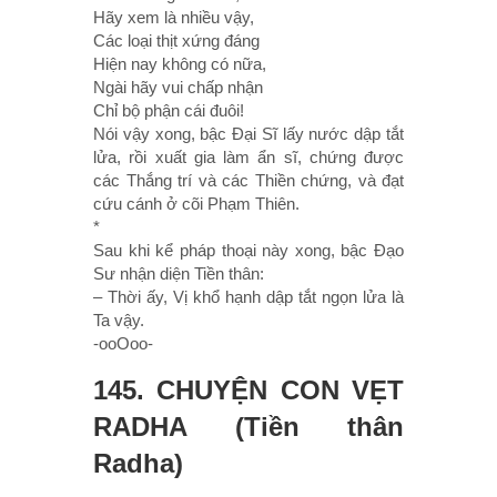
Hãy xem là nhiều vậy,
Các loại thịt xứng đáng
Hiện nay không có nữa,
Ngài hãy vui chấp nhận
Chỉ bộ phận cái đuôi!
Nói vậy xong, bậc Ðại Sĩ lấy nước dập tắt
lửa, rồi xuất gia làm ẩn sĩ, chứng được
các Thắng trí và các Thiền chứng, và đạt
cứu cánh ở cõi Phạm Thiên.
*
Sau khi kể pháp thoại này xong, bậc Ðạo
Sư nhận diện Tiền thân:
– Thời ấy, Vị khổ hạnh dập tắt ngọn lửa là
Ta vậy.
-ooOoo-
145. CHUYỆN CON VẸT
RADHA (Tiền thân
Radha)