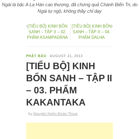
Ngài là bậc A La Hán cao thượng, đã chứng quả Chánh Biến Tri, do
Ngài tự ngộ, không thầy chỉ dạy
[TIỂU BỘ] KINH BỔN
[TIỂU BỘ] KINH BỔN
SANH – TẬP II – 02.
SANH – TẬP II – 04.
PHẨM ASAMPADÀNA
PHẨM DALHA
PHẬT BẢO
AUGUST 21, 2013
[TIỂU BỘ] KINH
BỔN SANH – TẬP II
– 03. PHẨM
KAKANTAKA
by
Nguyên Ngôn Đoàn Thoại