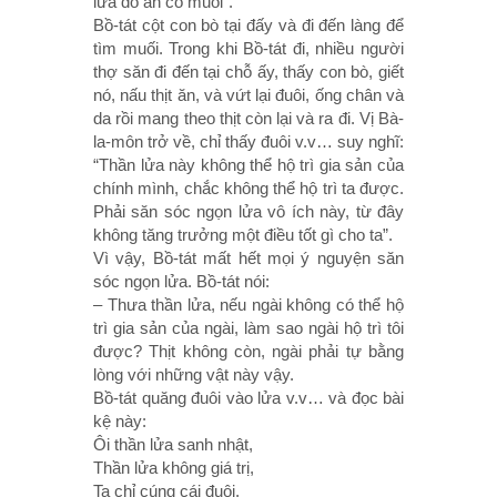
lửa đồ ăn có muối”.
Bồ-tát cột con bò tại đấy và đi đến làng để
tìm muối. Trong khi Bồ-tát đi, nhiều người
thợ săn đi đến tại chỗ ấy, thấy con bò, giết
nó, nấu thịt ăn, và vứt lại đuôi, ống chân và
da rồi mang theo thịt còn lại và ra đi. Vị Bà-
la-môn trở về, chỉ thấy đuôi v.v… suy nghĩ:
“Thần lửa này không thể hộ trì gia sản của
chính mình, chắc không thể hộ trì ta được.
Phải săn sóc ngọn lửa vô ích này, từ đây
không tăng trưởng một điều tốt gì cho ta”.
Vì vậy, Bồ-tát mất hết mọi ý nguyện săn
sóc ngọn lửa. Bồ-tát nói:
– Thưa thần lửa, nếu ngài không có thể hộ
trì gia sản của ngài, làm sao ngài hộ trì tôi
được? Thịt không còn, ngài phải tự bằng
lòng với những vật này vậy.
Bồ-tát quăng đuôi vào lửa v.v… và đọc bài
kệ này:
Ôi thần lửa sanh nhật,
Thần lửa không giá trị,
Ta chỉ cúng cái đuôi,