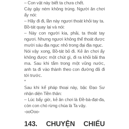
– Con vật này biết ta chưa chết.
Cáy gậy ném không trúng. Người ăn chơi
ấy nói:
– Hãy đi đi, lần này ngươi thoát khỏi tay ta.
Bồ-tát quay lại và nói:
– Này con người kia, phải, ta thoát tay
ngươi. Nhưng ngươi không thể thoát được
mười sáu địa ngục nhỏ trong đại địa ngục.
Nói vậy xong, Bồ-tát bỏ đi. Kẻ ăn chơi ấy
không được một chút gì, đi ra khỏi bãi tha
ma. Sau khi tắm trong một vũng nước,
anh ta đi vào thành theo con đường đã đi
tới trước.
*
Sau khi kể pháp thoại này, bậc Ðạo Sư
nhận diện Tiền thân:
– Lúc bấy giờ, kẻ ăn chơi là Ðề-bà-đạt-đa,
còn con chó rừng chúa là Ta vậy.
-ooOoo-
143. CHUYỆN CHIẾU