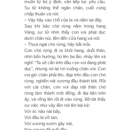
muốn từ bỏ ý định, vẫn tiếp tục yêu cầu.
Su tử không thể ngăn chận, cuối cùng
chấp thuận và nói:
– Vậy hãy vào chỗ của ta và nằm tại đấy.
Sau khi bảo chó rừng nằm trong hang
Vàng, sư tử nhìn thấy con voi phát dục
dưới chân núi, liền đến cửa hang và nói:
– Thưa ngài chó rừng, hãy bắt mồi.
Con chó rừng đi ra khỏi hang, duỗi thân,
nhìn bốn hướng, hú lên ba lần, nhảy lên và
nghĩ: “Ta sẽ cắn trên đầu con voi đang phát
dục”, nhưng nó lại rơi xuống chân voi. Con
voi giơ chân phải lên, đạp trên đầu con chó
rừng, nghiền nát xương đầu thành bột. Rồi
với cái chân, con voi đạp nát thân chó
rừng làm thành một đống, đi đại tiện trên
ấy, và rống lên rồi đi vào rừng. Bồ-tát thấy
sự việc như vậy liền nói lên bài kệ:
Với óc não nát bấy,
Với đầu bị vỡ tan,
Với xương sườn gãy nát,
Nay ngươi đã mất đầu.