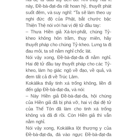
này, Ðề-bà-đạt-đa rất hoan hỷ, thuyết phát
suốt đêm, và suy nghĩ: “Ta sẽ làm theo uy
nghi đức độ của Phật, bắt chước bậc
Thiện Thệ nói với hai vị đệ tử đầu tay:
– Thưa Hiền giả Xá-lợi-phất, chúng Tỷ-
kheo không hôn trầm, thụy miên, hãy
thuyết pháp cho chúng Tỷ-kheo. Lưng ta đị
đau mỏi, ta sẽ nằm nghỉ chốc lát.
Nói vậy xong, Ðề-bà-đạt-đa đi nằm nghỉ.
Hai đệ tử đầu tay thuyết pháp cho các Tỷ-
kheo, làm họ giác ngộ về đạo, về quả, và
đem tất cả đi về Trúc Lâm.
Kokàlika thấy tinh xá trống không, liền đi
đến gặp Ðề-bà-đạt-đa, và nói:
– Này Hiền giả Ðề-bà-đạt-đa, hội chúng
của Hiền giả đã bị phá vỡ, hai vị đại đệ tử
của Thế Tôn đã làm cho tinh xá trống
không và đã đi rồi. Còn Hiền giả thì vẫn
nằm nghỉ.
Nói vậy xong, Kokàlika lột thượng y của
Ðề-bà-đạt-đa, đá vào ngực Ðề-bà-đạt-đa