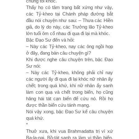
chúng tôi khóc.
Thấy họ có tâm trạng bất xứng như vậy,
các Tỷ-kheo tại Chánh pháp đường bắt
đầu nói chuyện như sau: – Thưa các Hiền
giả, do lý do này, các Trưởng lão Tỷ-kheo
lớn tuổi ôm cổ nhau đi qua đi lại mà khóc.
Bậc Ðạo Sư đến và hỏi:
– Này các Tỷ-kheo, nay các ông ngồi họp
ở đây, đang bàn câu chuyện gì?
Khi được nghe câu chuyện trên, bậc Ðạo
Sư nói:
– Này các Tỷ-kheo, không phải chỉ nay
các người ấy đi qua đi lại khóc nữ nhân ấy
chết; trong quá khứ, khi nữ nhân ấy sanh
làm con quạ và chết trong biển, họ cũng
hăng hái tát cạn biển để cứu nó. Rồi họ
được thần biển cứu tánh mạng.
Nói vậy xong, bậc Ðạo Sư kể câu chuyện
quá khứ.
*
Thuở xưa, khi vua Brahmadatta trị vì xứ
Ba-la-nại, Bồ-tát sanh ra làm vị thần biển.