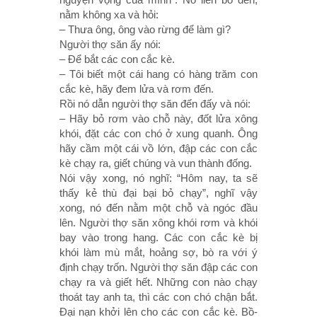
nằm không xa và hỏi:
– Thưa ông, ông vào rừng để làm gì?
Người thợ săn ấy nói:
– Ðể bắt các con cắc kè.
– Tôi biết một cái hang có hàng trăm con
cắc kè, hãy đem lửa và rơm đến.
Rồi nó dẫn người thợ săn đến đấy và nói:
– Hãy bỏ rơm vào chỗ này, đốt lửa xông
khói, đặt các con chó ở xung quanh. Ông
hãy cầm một cái vồ lớn, đập các con cắc
kè chạy ra, giết chúng và vun thành đống.
Nói vậy xong, nó nghĩ: “Hôm nay, ta sẽ
thấy kẻ thù đại bại bỏ chạy”, nghĩ vậy
xong, nó đến nằm một chỗ và ngóc đầu
lên. Người thợ săn xông khói rơm và khói
bay vào trong hang. Các con cắc kè bị
khói làm mù mắt, hoảng sợ, bò ra với ý
định chạy trốn. Người thợ săn đập các con
chạy ra và giết hết. Những con nào chạy
thoát tay anh ta, thì các con chó chận bắt.
Ðại nạn khởi lên cho các con cắc kè. Bồ-