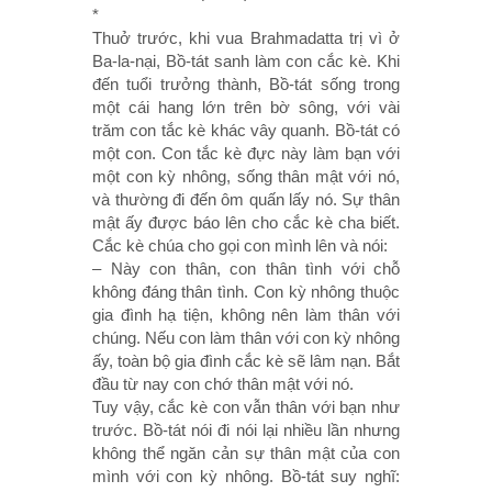
*
Thuở trước, khi vua Brahmadatta trị vì ở
Ba-la-nại, Bồ-tát sanh làm con cắc kè. Khi
đến tuổi trưởng thành, Bồ-tát sống trong
một cái hang lớn trên bờ sông, với vài
trăm con tắc kè khác vây quanh. Bồ-tát có
một con. Con tắc kè đực này làm bạn với
một con kỳ nhông, sống thân mật với nó,
và thường đi đến ôm quấn lấy nó. Sự thân
mật ấy được báo lên cho cắc kè cha biết.
Cắc kè chúa cho gọi con mình lên và nói:
– Này con thân, con thân tình với chỗ
không đáng thân tình. Con kỳ nhông thuộc
gia đình hạ tiện, không nên làm thân với
chúng. Nếu con làm thân với con kỳ nhông
ấy, toàn bộ gia đình cắc kè sẽ lâm nạn. Bắt
đầu từ nay con chớ thân mật với nó.
Tuy vậy, cắc kè con vẫn thân với bạn như
trước. Bồ-tát nói đi nói lại nhiều lần nhưng
không thể ngăn cản sự thân mật của con
mình với con kỳ nhông. Bồ-tát suy nghĩ: