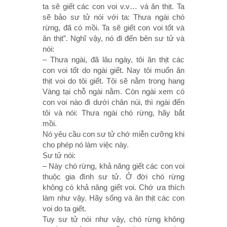
ta sẽ giết các con voi v.v… và ăn thịt. Ta
sẽ bảo sư tử nói với ta: Thưa ngài chó
rừng, đã có mồi. Ta sẽ giết con voi tốt và
ăn thịt”. Nghĩ vậy, nó đi đến bên sư tử và
nói:
– Thưa ngài, đã lâu ngày, tôi ăn thịt các
con voi tốt do ngài giết. Nay tôi muốn ăn
thịt voi do tôi giết. Tôi sẽ nằm trong hang
Vàng tại chỗ ngài nằm. Còn ngài xem có
con voi nào đi dưới chân núi, thì ngài đến
tôi và nói: Thưa ngài chó rừng, hãy bắt
mồi.
Nó yêu cầu con sư tử chớ miễn cưỡng khi
cho phép nó làm việc này.
Sư tử nói:
– Này chó rừng, khả năng giết các con voi
thuộc gia đình sư tử. Ở đời chó rừng
không có khả năng giết voi. Chớ ưa thích
làm như vậy. Hãy sống và ăn thịt các con
voi do ta giết.
Tuy sư tử nói như vậy, chó rừng không