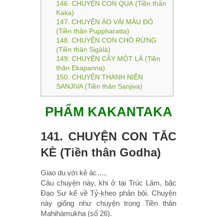
146. CHUYỆN CON QUẠ (Tiền thân
Kaka)
147. CHUYỆN ÁO VẢI MÀU ÐỎ
(Tiền thân Puppharatta)
148. CHUYỆN CON CHÓ RỪNG
(Tiền thân Sigàlà)
149. CHUYỆN CÂY MỘT LÁ (Tiền
thân Ekapanna)
150. CHUYỆN THANH NIÊN
SANJIVA (Tiền thân Sanjiva)
PHẨM KAKANTAKA
141. CHUYỆN CON TẮC
KÈ (Tiền thân Godha)
Giao du với kẻ ác…,
Câu chuyện này, khi ở tại Trúc Lâm, bậc
Ðạo Sư kể về Tỷ-kheo phản bội. Chuyện
này giống như chuyện trong Tiền thân
Mahihàmukha (số 26).