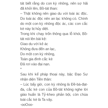
tát biết rằng do con kỳ nhông, nên sợ hãi
đã khởi lên, Bồ-tát than:
– Thật không nên giao du với loài ác độc.
Do loài ác độc nên an lạc không có. Chính
do một con kỳ nhông độc ác, các con cắc
kè này bị hủy diệt.
Trong khi chạy trốn thông qua lỗ khói, Bồ-
tát nói lên bài kệ:
Giao du với kẻ ác
Không đưa đến an lạc,
Do một con kỳ nhông,
Toàn gia đình cắc kè
Ðã rơi vào đại nạn.
*
Sau khi kể pháp thoại này, bậc Ðạo Sư
nhận diện Tiền thân:
– Lúc bấy giờ, con kỳ nhông là Ðề-bà-đạt-
đa, cắc kè con của Bồ-tát không nghe lời
giáo huấn là Tỷ-kheo phản bội, còn chúa
loài cắc kè là Ta vậy.
-ooOoo-