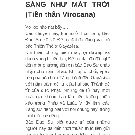
SÁNG NHƯ MẶT TRỜI
(Tiền thân Virocana)
Với óc não nát bấy…,
Câu chuyện này, khi trú ở Trúc Lâm, Bậc
Ðạo Sư kể về Ðề-bà-đạt-đa đóng vai trò
bậc Thiện Thệ ở Gayàsìsa.
Khi thiền chứng biến mất, lợi dưỡng và
danh vọng bị tiêu tan, Ðề-bà-đạt-đa đã nghĩ
đến một phương tiện xin bậc Ðạo Sư chấp
nhận cho năm pháp. Khi bị từ chối, vị ấy
liền phá hòa hợp Tăng, bỏ đi đến Gayàsisa
với năm trăm đệ tử của hai bậc Thánh đệ
tử của đức Phật. Những đệ tử này mới
xuất gia không bao lâu nên không thiện
xảo trong Pháp và Luật. Vị ấy làm các
Tăng sự riêng biệt với hội chúng này, trong
một giới xứ riêng.
Bậc Ðạo Sư biết được trí của những
người này đã đến thời thuần thục liền gửi
hai đệ tử đầu tay đến đó. Khi thấy hai vị