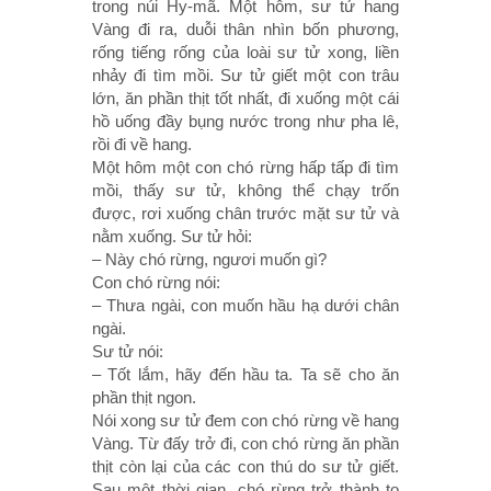
trong núi Hy-mã. Một hôm, sư tử hang
Vàng đi ra, duỗi thân nhìn bốn phương,
rống tiếng rống của loài sư tử xong, liền
nhảy đi tìm mồi. Sư tử giết một con trâu
lớn, ăn phần thịt tốt nhất, đi xuống một cái
hồ uống đầy bụng nước trong như pha lê,
rồi đi về hang.
Một hôm một con chó rừng hấp tấp đi tìm
mồi, thấy sư tử, không thể chạy trốn
được, rơi xuống chân trước mặt sư tử và
nằm xuống. Sư tử hỏi:
– Này chó rừng, ngươi muốn gì?
Con chó rừng nói:
– Thưa ngài, con muốn hầu hạ dưới chân
ngài.
Sư tử nói:
– Tốt lắm, hãy đến hầu ta. Ta sẽ cho ăn
phần thịt ngon.
Nói xong sư tử đem con chó rừng về hang
Vàng. Từ đấy trở đi, con chó rừng ăn phần
thịt còn lại của các con thú do sư tử giết.
Sau một thời gian, chó rừng trở thành to