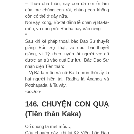
– Thưa cha thân, nay con đã nói lỗi lầm
của mẹ chúng con rồi, chúng con không
còn có thể ở đây nữa.
Nói vậy xong, Bồ-tát đảnh lễ chân vị Bà-la-
môn, và cùng với Radha bay vào rừng.
*
Sau khi kể pháp thoại, bậc Ðạo Sư thuyết
giảng Bốn Sự thật, và cuối bài thuyết
giảng, vị Tỷ-kheo luyến ái người vợ cũ
được an trú vào quả Dự lưu. Bậc Ðạo Sư
nhận diện Tiền thân:
– Vị Bà-la-môn và nữ Bà-la-môn thời ấy là
hai người hiện tại, Radha là Ànanda và
Potthapada là Ta vậy.
-ooOoo-
146. CHUYỆN CON QUẠ
(Tiền thân Kaka)
Cổ chúng ta mệt mỏi…,
Câu chuyện này, khi tại Kỳ Viên, bậc Ðạo