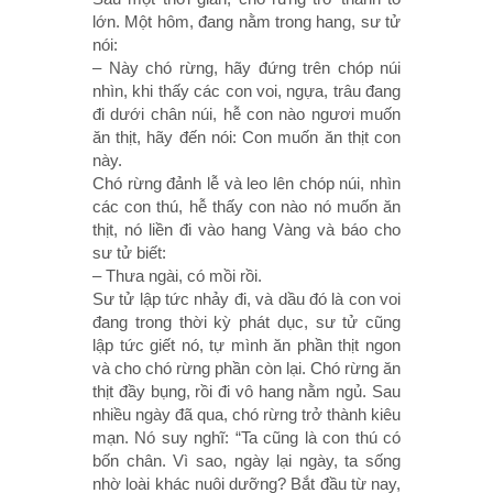
lớn. Một hôm, đang nằm trong hang, sư tử
nói:
– Này chó rừng, hãy đứng trên chóp núi
nhìn, khi thấy các con voi, ngựa, trâu đang
đi dưới chân núi, hễ con nào ngươi muốn
ăn thịt, hãy đến nói: Con muốn ăn thịt con
này.
Chó rừng đảnh lễ và leo lên chóp núi, nhìn
các con thú, hễ thấy con nào nó muốn ăn
thịt, nó liền đi vào hang Vàng và báo cho
sư tử biết:
– Thưa ngài, có mồi rồi.
Sư tử lập tức nhảy đi, và dầu đó là con voi
đang trong thời kỳ phát dục, sư tử cũng
lập tức giết nó, tự mình ăn phần thịt ngon
và cho chó rừng phần còn lại. Chó rừng ăn
thịt đầy bụng, rồi đi vô hang nằm ngủ. Sau
nhiều ngày đã qua, chó rừng trở thành kiêu
mạn. Nó suy nghĩ: “Ta cũng là con thú có
bốn chân. Vì sao, ngày lại ngày, ta sống
nhờ loài khác nuôi dưỡng? Bắt đầu từ nay,