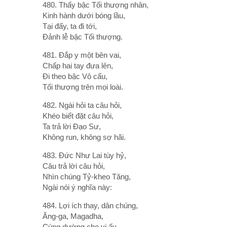
480. Thấy bậc Tối thượng nhân,
Kinh hành dưới bóng lầu,
Tại đấy, ta đi tới,
Ðảnh lễ bậc Tối thượng.
481. Ðắp y một bên vai,
Chấp hai tay đưa lên,
Ði theo bậc Vô cấu,
Tối thượng trên mọi loài.
482. Ngài hỏi ta câu hỏi,
Khéo biết đặt câu hỏi,
Ta trả lời Ðạo Sư,
Không run, không sợ hãi.
483. Ðức Như Lai tùy hỷ,
Câu trả lời câu hỏi,
Nhìn chúng Tỷ-kheo Tăng,
Ngài nói ý nghĩa này:
484. Lợi ích thay, dân chúng,
Ăng-ga, Magadha,
Cúng dường cho vị ấy,