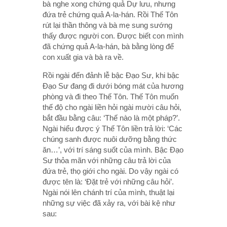
bà nghe xong chứng quả Dự lưu, nhưng
đứa trẻ chứng quả A-la-hán. Rồi Thế Tôn
rút lại thần thông và bà mẹ sung sướng
thấy được người con. Ðược biết con mình
đã chứng quả A-la-hán, bà bằng lòng để
con xuất gia và bà ra về.
Rồi ngài đến đảnh lễ bậc Ðạo Sư, khi bậc
Ðạo Sư đang đi dưới bóng mát của hương
phòng và đi theo Thế Tôn. Thế Tôn muốn
thế độ cho ngài liền hỏi ngài mười câu hỏi,
bắt đầu bằng câu: ‘Thế nào là một pháp?’.
Ngài hiểu được ý Thế Tôn liền trả lời: ‘Các
chúng sanh được nuôi dưỡng bằng thức
ăn…’, với trí sáng suốt của mình. Bậc Ðạo
Sư thỏa mãn với những câu trả lời của
đứa trẻ, thọ giới cho ngài. Do vậy ngài có
được tên là: ‘Ðặt trẻ với những câu hỏi’.
Ngài nói lên chánh trí của mình, thuật lại
những sự việc đã xảy ra, với bài kệ như
sau: