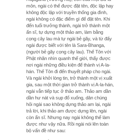
môn, ngài có thể được đặt tên, độc lập hay
không độc lập với truyền thống gia đình,
ngài không có đặc điểm gì để đặt tên. Khi
đến tuổi trưởng thành, ngài trở thành một
ẩn sĩ, tự dựng một thảo am, làm bằng
cọng cây lau mà tự ngài bẻ gãy, và từ đấy
ngài được biết với tên là Sara-Bhanga,
(người bẻ gãy cọng cây lau). Thế Tôn với
Phật nhãn nhìn quanh thế giới, thấy được
nơi ngài những điều kiện để thành vị A-la-
hán. Thế Tôn đi đến thuyết pháp cho ngài.
Và ngài khởi lòng tin, trở thành một vị xuất
gia, sau một thời gian trở thành vị A-la-hán,
ngài vẫn tiếp tục ở thảo am. Thảo am dần
dần hư nát và sụp đổ xuống, dân chúng
hỏi ngài sao không dựng thảo am lại, ngài
trả lời, khi thảo am được dựng lên, ngài
còn ẩn sĩ. Nhưng nay ngài không thể làm
được như vậy nữa. Rồi ngài nói lên toàn
bộ vấn đề như sau: