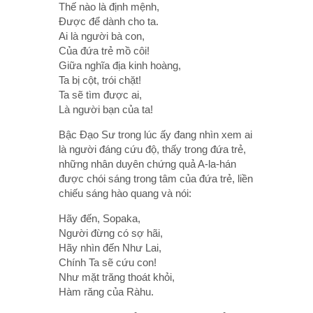
Thế nào là định mệnh,
Ðược để dành cho ta.
Ai là người bà con,
Của đứa trẻ mồ côi!
Giữa nghĩa địa kinh hoàng,
Ta bị cột, trói chặt!
Ta sẽ tìm được ai,
Là người bạn của ta!
Bậc Ðạo Sư trong lúc ấy đang nhìn xem ai
là người đáng cứu độ, thấy trong đứa trẻ,
những nhân duyên chứng quả A-la-hán
được chói sáng trong tâm của đứa trẻ, liền
chiếu sáng hào quang và nói:
Hãy đến, Sopaka,
Người đừng có sợ hãi,
Hãy nhìn đến Như Lai,
Chính Ta sẽ cứu con!
Như mặt trăng thoát khỏi,
Hàm răng của Ràhu.