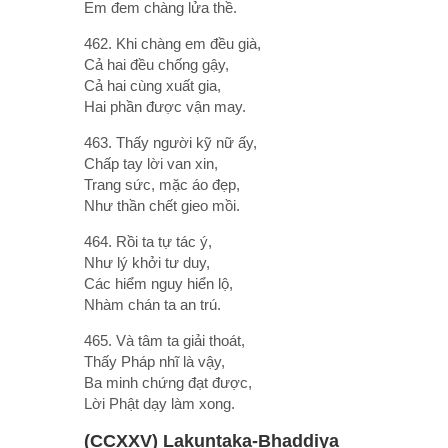
Em đem chàng lửa thề.
462. Khi chàng em đều già,
Cả hai đều chống gậy,
Cả hai cùng xuất gia,
Hai phần được vận may.
463. Thấy người kỹ nữ ấy,
Chấp tay lời van xin,
Trang sức, mặc áo đẹp,
Như thần chết gieo mồi.
464. Rồi ta tự tác ý,
Như lý khởi tư duy,
Các hiểm nguy hiển lộ,
Nhàm chán ta an trú.
465. Và tâm ta giải thoát,
Thấy Pháp nhĩ là vậy,
Ba minh chứng đạt được,
Lời Phật dạy làm xong.
(CCXXV) Lakuntaka-Bhaddiya