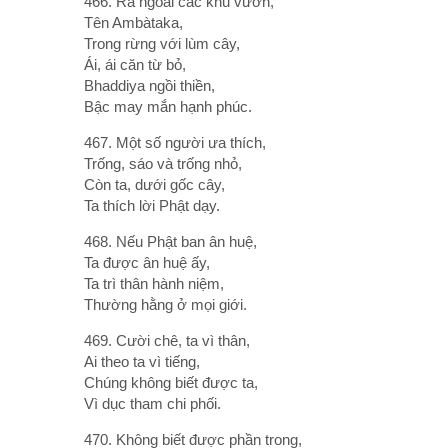
466. Ra ngoài các khu vườn,
Tên Ambàtaka,
Trong rừng với lùm cây,
Ái, ái căn từ bỏ,
Bhaddiya ngồi thiền,
Bậc may mắn hạnh phúc.
467. Một số người ưa thích,
Trống, sáo và trống nhỏ,
Còn ta, dưới gốc cây,
Ta thích lời Phật dạy.
468. Nếu Phật ban ân huệ,
Ta được ân huệ ấy,
Ta trì thân hành niệm,
Thường hằng ở mọi giới.
469. Cười chê, ta vì thân,
Ai theo ta vì tiếng,
Chúng không biết được ta,
Vì dục tham chi phối.
470. Không biết được phần trong,