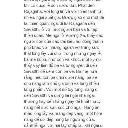
khi có cuộc lễ đón rước đức Phật đến
Ràjagaha, với lòng tin và với thiên tánh tự
nhiên, ngài xuất gia. Ðược giao cho một đề
tài thiền quán, ngài đi từ Ràjagaha đến
Sàvatthi, ở với một người bạn và tu tập
thiền quán. Mẹ ngài ở Vương Xá, thấy các
người con của các đại biểu hội đồng thành
phố khác với những người vợ trang sức
thật lộng lẫy vui chơi trong những ngày lễ,
bà mẹ buồn, nhớ con và khóc; một kỹ nữ
thấy vậy liền dỗ bà và tự nguyện đi đến
Sàvatthi để đem con bà về. Bà mẹ hứa
rằng, nếu con bà chịu cưới nàng, bà sẽ
cho nàng làm chủ gia đình và tặng nhiều
tặng phẩm. Với một số tùy tùng, nàng đi
đến Sàvatthi và dừng lại ngôi nhà ngài
thường hay đến hằng ngày để khất thực;
nàng hết sức săn sóc cho ngài. Nàng ăn
mặc lộng lẫy và mang dép vàng; một hôm
nàng để đôi dép nàng tại ngưỡng cửa,
đảnh lễ ngài với hai tay chấp lại, khi ngài đi