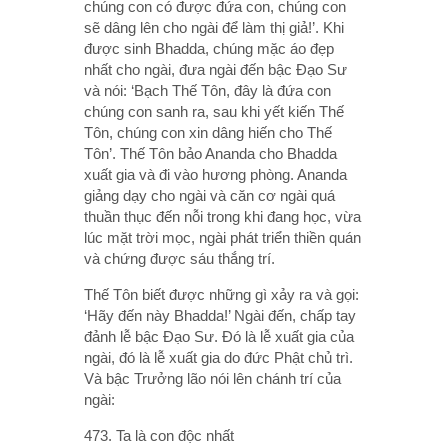
chúng con có được đứa con, chúng con
sẽ dâng lên cho ngài để làm thị giả!’. Khi
được sinh Bhadda, chúng mặc áo đẹp
nhất cho ngài, đưa ngài đến bậc Ðạo Sư
và nói: ‘Bạch Thế Tôn, đây là đứa con
chúng con sanh ra, sau khi yết kiến Thế
Tôn, chúng con xin dâng hiến cho Thế
Tôn’. Thế Tôn bảo Ananda cho Bhadda
xuất gia và đi vào hương phòng. Ananda
giảng dạy cho ngài và căn cơ ngài quá
thuần thục đến nỗi trong khi đang học, vừa
lúc mặt trời mọc, ngài phát triển thiền quán
và chứng được sáu thắng trí.
Thế Tôn biết được những gì xảy ra và gọi:
‘Hãy đến này Bhadda!’ Ngài đến, chấp tay
đảnh lễ bậc Ðạo Sư. Ðó là lễ xuất gia của
ngài, đó là lễ xuất gia do đức Phật chủ trì.
Và bậc Trưởng lão nói lên chánh trí của
ngài:
473. Ta là con độc nhất