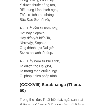
Y dược thuốc sàng tọa,
Biết cung kính thích nghi,
Thật lợi ích cho chúng,
Bậc Ðạo Sư nói vậy,
485. Bắt đầu từ hôm nay,
Hỡi này Sopaka,
Hãy đến yết kiến Ta,
Như vậy, Sopaka,
Ông thành tựu Ðại giới,
Ðược an lành tốt đẹp.
486. Bảy năm từ khi sanh,
Ta được thọ Ðại giới,
Ta mang thân cuối cùng!
Ôi pháp, thiện pháp tánh.
(CCXXVIII) Sarabhanga (Thera.
50)
Trong thời đức Phật hiện tại, ngài sanh tại
Ràjagaha (Vương Xá), con của một Bà-la-