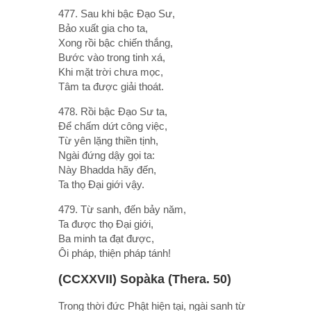
477. Sau khi bậc Ðạo Sư,
Bảo xuất gia cho ta,
Xong rồi bậc chiến thắng,
Bước vào trong tinh xá,
Khi mặt trời chưa mọc,
Tâm ta được giải thoát.
478. Rồi bậc Ðạo Sư ta,
Ðể chấm dứt công việc,
Từ yên lặng thiền tịnh,
Ngài đứng dậy gọi ta:
Này Bhadda hãy đến,
Ta thọ Ðại giới vậy.
479. Từ sanh, đến bảy năm,
Ta được thọ Ðại giới,
Ba minh ta đạt được,
Ôi pháp, thiện pháp tánh!
(CCXXVII) Sopàka (Thera. 50)
Trong thời đức Phật hiện tại, ngài sanh từ