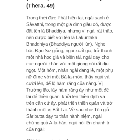
(Thera. 49)
Trong thời đức Phật hiện tại, ngài sanh ở
Sàvatthi, trong một gia đình giàu có, được
đặt tên là Bhaddiya, nhưng vì ngài rất thấp,
nên được biết với tên là Lakuntaka
Bhaddhiya (Bhaddiya người lùn). Nghe
bậc Ðạo Sư giảng, ngài xuất gia, trở thành
một nhà học giả và biện tài, ngài dạy cho
các người khác với một giọng nói rất dịu
ngọt. Một hôm, nhân ngài đang lễ, một phụ
nữ đi xe với một Bà-la-môn, thấy ngài và
cười lên, để lộ hàm răng của nàng. Vị
Trưởng lão, lấy hàm răng ấy như một đề
tài để thiền quán, khởi lên thiền định và
trên căn cứ ấy, phát triển thiền quán và trở
thành một vị Bất Lai. Về sau nhờ Tôn giả
Sàriputta dạy tu thân hành niệm, ngài
chứng quả A-la-hán, ngài nói lên chánh trí
của ngài: