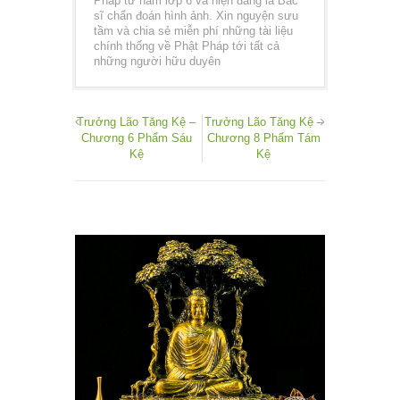
Pháp từ năm lớp 6 và hiện đang là Bác
sĩ chẩn đoán hình ảnh. Xin nguyện sưu
tầm và chia sẻ miễn phí những tài liệu
chính thống về Phật Pháp tới tất cả
những người hữu duyên
Trưởng Lão Tăng Kệ –
Trưởng Lão Tăng Kệ –
Chương 6 Phẩm Sáu
Chương 8 Phẩm Tám
Kệ
Kệ