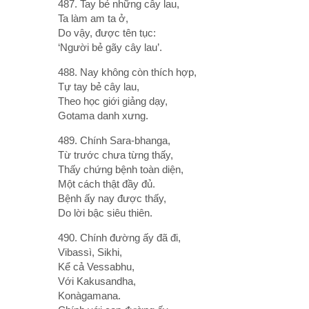
487. Tay bẻ những cây lau,
Ta làm am ta ở,
Do vậy, được tên tục:
‘Người bẻ gãy cây lau’.
488. Nay không còn thích hợp,
Tự tay bẻ cây lau,
Theo học giới giảng dạy,
Gotama danh xưng.
489. Chính Sara-bhanga,
Từ trước chưa từng thấy,
Thấy chứng bệnh toàn diện,
Một cách thật đầy đủ.
Bệnh ấy nay được thấy,
Do lời bậc siêu thiên.
490. Chính đường ấy đã đi,
Vibassì, Sikhi,
Kể cả Vessabhu,
Với Kakusandha,
Konàgamana.