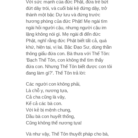
Với sức mạnh của đức Phật, đứa trẻ bứt
đứt dây trói, và cuối bài kệ đứng dậy, trở
thành một bậc Dự lưu và đứng trước
hương phòng của đức Phật! Mẹ ngài tìm
ngài hỏi người cậu, nhưng người cậu im
lặng không nói gì. Mẹ ngài đi đến đức
Phật, nghĩ rằng đức Phật biết tất cả, quá
khứ, hiện tại, vị lai. Bậc Ðạo Sư, dùng thần
thông giấu đứa con. Bà thưa với Thế Tôn:
‘Bạch Thế Tôn, con không thể tìm thấy
đứa con. Nhưng Thế Tôn biết được con tôi
đang làm gì?’. Thế Tôn trả lời:
Các người con không phải,
Là chỗ y, nương tựa,
Cả cha cũng là vậy,
Kể cả các bà con.
Với kẻ bị mệnh chung,
Dầu bà con huyết thống,
Cũng không thể nương tựa!
Và như vậy, Thế Tôn thuyết pháp cho bà,