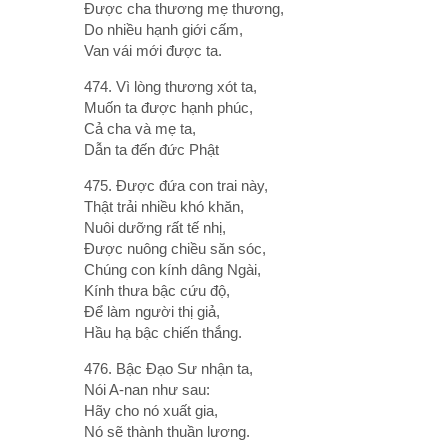
Ðược cha thương mẹ thương,
Do nhiều hạnh giới cấm,
Van vái mới được ta.
474. Vì lòng thương xót ta,
Muốn ta được hạnh phúc,
Cả cha và mẹ ta,
Dẫn ta đến đức Phật
475. Ðược đứa con trai này,
Thật trải nhiều khó khăn,
Nuôi dưỡng rất tế nhị,
Ðược nuông chiều săn sóc,
Chúng con kính dâng Ngài,
Kính thưa bậc cứu độ,
Ðể làm người thị giả,
Hầu hạ bậc chiến thắng.
476. Bậc Ðạo Sư nhận ta,
Nói A-nan như sau:
Hãy cho nó xuất gia,
Nó sẽ thành thuần lương.