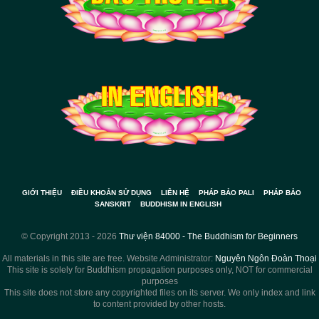
GIỚI THIỆU
ĐIỀU KHOẢN SỬ DỤNG
LIÊN HỆ
PHÁP BẢO PALI
PHÁP BẢO
SANSKRIT
BUDDHISM IN ENGLISH
© Copyright 2013 - 2026
Thư viện 84000 - The Buddhism for Beginners
All materials in this site are free. Website Administrator:
Nguyên Ngôn Đoàn Thoại
This site is solely for Buddhism propagation purposes only, NOT for commercial
purposes
This site does not store any copyrighted files on its server. We only index and link
to content provided by other hosts.