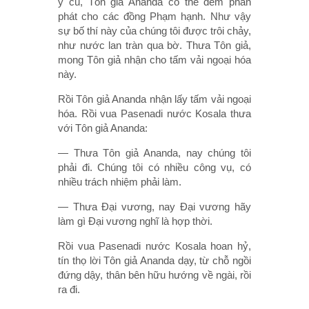
y cũ, Tôn giả Ananda có thể đem phân
phát cho các đồng Phạm hạnh. Như vậy
sự bố thí này của chúng tôi được trôi chảy,
như nước lan tràn qua bờ. Thưa Tôn giả,
mong Tôn giả nhận cho tấm vải ngoại hóa
này.
Rồi Tôn giả Ananda nhận lấy tấm vải ngoại
hóa. Rồi vua Pasenadi nước Kosala thưa
với Tôn giả Ananda:
— Thưa Tôn giả Ananda, nay chúng tôi
phải đi. Chúng tôi có nhiều công vụ, có
nhiều trách nhiệm phải làm.
— Thưa Ðại vương, nay Ðại vương hãy
làm gì Ðại vương nghĩ là hợp thời.
Rồi vua Pasenadi nước Kosala hoan hỷ,
tín thọ lời Tôn giả Ananda dạy, từ chỗ ngồi
đứng dậy, thân bên hữu hướng về ngài, rồi
ra đi.