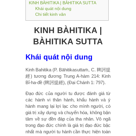
KINH BÀHITIKA | BÀHITIKA SUTTA
Khái quát nội dung
Chi tiết kinh văn
KINH BÀHITIKA |
BÀHITIKA SUTTA
Khái quát nội dung
Kinh Bahitika (P. Bāhitikasuttaṁ, C. 鞞訶提
經) tương đương Trung A-hàm 214: Kinh
Bỉ-ha-đề (鞞訶提經), (Đại Chánh 1: 797).
Đạo đức của người tu được đánh giá từ
các hành vi thân hành, khẩu hành và ý
hành mang lại lợi lạc cho mình người, có
giá trị xây dựng và chuyển hóa, không bận
tâm về sự đền đáp của tha nhân. Vô ngã
trong đạo đức chính là giá trị đạo đức bậc
nhất mà người tu hành cần thực hiện toàn