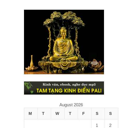
August 2026
M
T
W
T
F
S
S
1
2