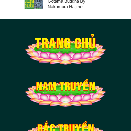
Gotama Buddha By
Nakamura Hajime