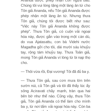
Ananda được phép nhận con ngựa báu.
Chúng tôi vui lòng tặng một làng ân tứ cho
Tôn giả Ananda, nếu Tôn giả Ananda được
phép nhận một làng ân tứ. Nhưng thưa
Tôn giả, chúng tôi được biết như sau:
“Việc này Tôn giả Ananda không được
phép”. Thưa Tôn giả, có cuộn vải ngoại
hóa này, được gắn vào trong một cán dù,
do vua Ajatasattu, con bà Videhi nước
Magadha gởi cho tôi, dài mười sáu khuỷu
tay, rộng tám khuỷu tay. Thưa Toân giả,
mong Tôn giả Ananda vì lòng từ bi nạp thọ
cho.
— Thôi vừa rồi, Ðại vương! Tôi đã đủ ba y.
— Thưa Tôn giả, sau cơn mưa lớn trên
sườn núi, cả Tôn giả và tôi đã thấy lúc ấy
sông Aciravati chảy mạnh, tràn qua hai
bên bờ như thế nào. Cũng vậy, thưa Tôn
giả, Tôn giả Ananda có thể làm cho mình
ba y, từ nơi tấm vải ngoại hóa này. Còn ba