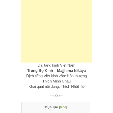
Đại tạng kinh Việt Nam
Trung Bộ Kinh – Majjhima Nikàya
Dịch tiếng Việt kinh văn: Hòa thượng
Thích Minh Châu
Khái quát nội dung: Thích Nhật Từ
—o0o—
Mục lục
[
hide
]