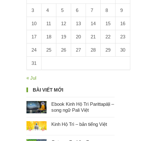
3
4
5
6
7
8
9
10
11
12
13
14
15
16
17
18
19
20
21
22
23
24
25
26
27
28
29
30
31
« Jul
BÀI VIẾT MỚI
Ebook Kinh Hộ Trì Parittapāḷi –
song ngữ Pali Việt
Kinh Hộ Trì – bản tiếng Việt