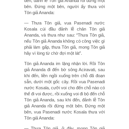
đến, đảnh lễ Tôn giả Ananda rồi đứng một
bên. Ðứng một bên, người ấy thưa với
Tôn giả Ananda:
— Thưa Tôn giả, vua Pasenadi nước
Kosala cúi đầu đảnh lễ chân Tôn giả
Ananda, và thưa như sau: “Thưa Tôn giả,
nếu Tôn giả Ananda không có công việc gì
phải làm gấp, thưa Tôn giả, mong Tôn giả
hãy vì lòng từ chờ đợi một lát”.
Tôn giả Ananda im lặng nhận lời. Rồi Tôn
giả Ananda đi đến bờ sông Aciravati, sau
khi đến, liền ngồi xuống trên chỗ đã đoạn
sẵn, dưới một gốc cây. Rồi vua Pasenadi
nước Kosala, cưỡi voi cho đến chỗ nào có
thể đi voi được, rồi xuống voi đi bộ đến chỗ
Tôn giả Ananda, sau khi đến, đảnh lễ Tôn
giả Ananda rồi đứng một bên. Ðứng một
bên, vua Pasenadi nước Kosala thưa với
Tôn giả Ananda:
— Thưa Tôn giả, ở đây, mong Tôn giả