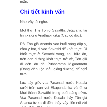
mãn.
Chi tiết kinh văn
Như vầy tôi nghe.
Một thời Thế Tôn ở Savatthi, Jetavana, tại
tịnh xá ông Anathapindika (Cấp cô độc).
Rồi Tôn giả Ananda vào buổi sáng đắp y,
cầm y bát, đi vào Savatthi để khất thực. Ði
khất thực ở Savatthi xong, sau bữa ăn,
trên con đường khất thực trở về, Tôn giả
đi đến lâu đài Pubbarama Migaramatu
(Ðông Viên Lộc Mẫu giảng đường) để nghỉ
trưa.
Lúc bấy giờ, vua Pasenadi nước Kosala
cưỡi trên con voi Ekapundarika và đi ra
khỏi thành Savatthi trong buổi sáng sớm.
Vua Pasenadi nước Kosala thấy Tôn giả
Ananda từ xa đi đến, thấy vậy liền nói với