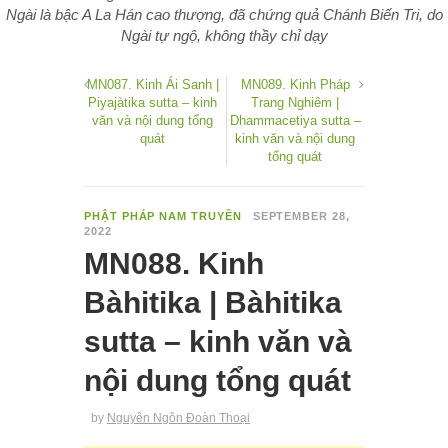
Ngài là bậc A La Hán cao thượng, đã chứng quả Chánh Biến Tri, do
Ngài tự ngộ, không thầy chỉ dạy
MN087. Kinh Ái Sanh |
MN089. Kinh Pháp
Piyajàtika sutta – kinh
Trang Nghiêm |
văn và nội dung tổng
Dhammacetiya sutta –
quát
kinh văn và nội dung
tổng quát
PHẬT PHÁP NAM TRUYỀN
SEPTEMBER 28,
2022
MN088. Kinh
Bàhitika | Bàhitika
sutta – kinh văn và
nội dung tổng quát
by
Nguyên Ngôn Đoàn Thoại