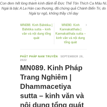
Con đem hết lòng thành kính đảnh lễ Đức Thế Tôn Thích Ca Mâu Ni.
Ngài là bậc A La Hán cao thượng, đã chứng quả Chánh Biến Tri, do
Ngài tự ngộ, không thầy chỉ dạy
MN088. Kinh Bàhitika |
MN090. Kinh
Bàhitika sutta – kinh
Kannakatthala |
văn và nội dung tổng
Kannakatthala sutta –
quát
kinh văn và nội dung
tổng quát
PHẬT PHÁP NAM TRUYỀN
SEPTEMBER 28,
2022
MN089. Kinh Pháp
Trang Nghiêm |
Dhammacetiya
sutta – kinh văn và
nội dung tổng quát