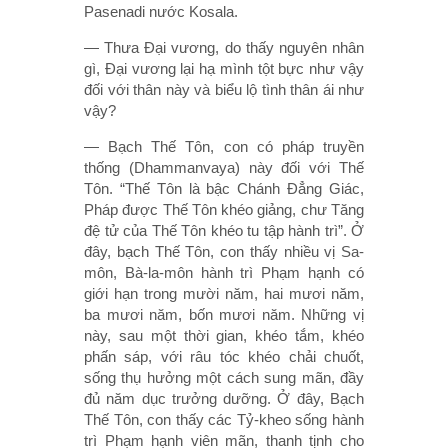
Pasenadi nước Kosala.
— Thưa Ðại vương, do thấy nguyên nhân
gì, Ðại vương lại hạ mình tột bực như vậy
đối với thân này và biểu lộ tình thân ái như
vậy?
— Bạch Thế Tôn, con có pháp truyền
thống (Dhammanvaya) này đối với Thế
Tôn. “Thế Tôn là bậc Chánh Ðẳng Giác,
Pháp được Thế Tôn khéo giảng, chư Tăng
đệ tử của Thế Tôn khéo tu tập hành trì”. Ở
đây, bạch Thế Tôn, con thấy nhiều vị Sa-
môn, Bà-la-môn hành trì Phạm hạnh có
giới hạn trong mười năm, hai mươi năm,
ba mươi năm, bốn mươi năm. Những vị
này, sau một thời gian, khéo tắm, khéo
phấn sáp, với râu tóc khéo chải chuốt,
sống thụ hưởng một cách sung mãn, đầy
đủ năm dục trưởng dưỡng. Ở đây, Bạch
Thế Tôn, con thấy các Tỷ-kheo sống hành
trì Phạm hạnh viên mãn, thanh tịnh cho