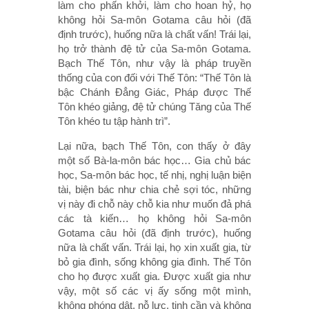
làm cho phấn khởi, làm cho hoan hỷ, họ
không hỏi Sa-môn Gotama câu hỏi (đã
định trước), huống nữa là chất vấn! Trái lại,
họ trở thành đệ tử của Sa-môn Gotama.
Bạch Thế Tôn, như vậy là pháp truyền
thống của con đối với Thế Tôn: “Thế Tôn là
bậc Chánh Ðẳng Giác, Pháp được Thế
Tôn khéo giảng, đệ tử chúng Tăng của Thế
Tôn khéo tu tập hành trì”.
Lại nữa, bạch Thế Tôn, con thấy ở đây
một số Bà-la-môn bác học… Gia chủ bác
học, Sa-môn bác học, tế nhị, nghị luận biện
tài, biện bác như chia chẻ sợi tóc, những
vị này đi chỗ này chỗ kia như muốn đả phá
các tà kiến… họ không hỏi Sa-môn
Gotama câu hỏi (đã định trước), huống
nữa là chất vấn. Trái lại, họ xin xuất gia, từ
bỏ gia đình, sống không gia đình. Thế Tôn
cho họ được xuất gia. Ðược xuất gia như
vậy, một số các vị ấy sống một mình,
không phóng dật, nỗ lực, tinh cần và không