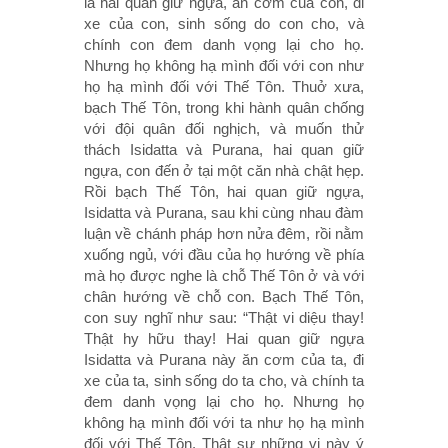
là hai quan giữ ngựa, ăn cơm của con, đi
xe của con, sinh sống do con cho, và
chính con đem danh vọng lại cho họ.
Nhưng họ không hạ mình đối với con như
họ hạ mình đối với Thế Tôn. Thuở xưa,
bạch Thế Tôn, trong khi hành quân chống
với đội quân đối nghịch, và muốn thử
thách Isidatta và Purana, hai quan giữ
ngựa, con đến ở tại một căn nhà chật hẹp.
Rồi bạch Thế Tôn, hai quan giữ ngựa,
Isidatta và Purana, sau khi cùng nhau đàm
luận về chánh pháp hơn nửa đêm, rồi nằm
xuống ngủ, với đầu của họ hướng về phía
mà họ được nghe là chỗ Thế Tôn ở và với
chân hướng về chỗ con. Bạch Thế Tôn,
con suy nghĩ như sau: “Thật vi diệu thay!
Thật hy hữu thay! Hai quan giữ ngựa
Isidatta và Purana này ăn cơm của ta, đi
xe của ta, sinh sống do ta cho, và chính ta
đem danh vọng lại cho họ. Nhưng họ
không hạ mình đối với ta như họ hạ mình
đối với Thế Tôn. Thật sự những vị này ý