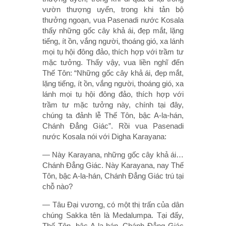
vườn thượng uyển, trong khi tản bộ
thưởng ngoạn, vua Pasenadi nước Kosala
thấy những gốc cây khả ái, đẹp mắt, lặng
tiếng, ít ồn, vắng người, thoáng gió, xa lánh
mọi tụ hội đông đảo, thích hợp với trầm tư
mặc tưởng. Thấy vậy, vua liền nghĩ đến
Thế Tôn: “Những gốc cây khả ái, đẹp mắt,
lặng tiếng, ít ồn, vắng người, thoáng gió, xa
lánh mọi tụ hội đông đảo, thích hợp với
trầm tư mặc tưởng này, chính tại đây,
chúng ta đảnh lễ Thế Tôn, bậc A-la-hán,
Chánh Ðẳng Giác”. Rồi vua Pasenadi
nước Kosala nói với Digha Karayana:
— Này Karayana, những gốc cây khả ái…
Chánh Ðẳng Giác. Này Karayana, nay Thế
Tôn, bậc A-la-hán, Chánh Ðẳng Giác trú tại
chỗ nào?
— Tâu Ðại vương, có một thị trấn của dân
chúng Sakka tên là Medalumpa. Tại đấy,
Thế Tôn, bậc A-la-hán, Chánh Ðẳng Giác