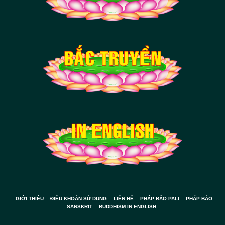
GIỚI THIỆU
ĐIỀU KHOẢN SỬ DỤNG
LIÊN HỆ
PHÁP BẢO PALI
PHÁP BẢO
SANSKRIT
BUDDHISM IN ENGLISH