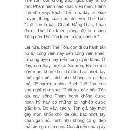
Thế Tôn, con không thấy ngoài đây ra, có
một Phạm hạnh nào khác viên mãn, thanh
tịnh như vậy. Bạch Thế Tôn, đây là pháp
truyền thống của con đối với Thế Tôn:
“Thế Tôn là bậc Chánh Ðẳng Giác, Pháp
được Thế Tôn khéo giảng, đệ tử chúng
Tăng của Thế Tôn khéo tu tập, hành trì”.
Lại nữa, bạch Thế Tôn, con đi du hành tản
bộ từ công viên này đến công viên khác,
từ cung uyển này đến cung uyển khác. Ở
đấy, con thấy một số Sa-môn, Bà-la-môn
gầy mòn, khốn khổ, da xấu, bạc nhợt, tay
chân gân nổi, hình như không có gì đẹp
mắt để người ta nhìn. Bạch Thế Tôn, con
suy nghĩ như sau: “Thật sự các bậc Tôn
giả này sống Phạm hạnh không được
hoan hỷ hay có những ác nghiệp được
giấu kín. Do vậy, các vị Tôn giả này mới
gầy mòn, khốn khổ, da xấu, bạc nhợt, tay
chân gân nổi, hình như không có gì đẹp
mắt để người ta nhìn. Con đi đến các vị ấy