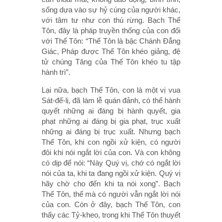
sống dựa vào sự hỷ cúng của người khác,
với tâm tư như con thú rừng. Bạch Thế
Tôn, đây là pháp truyền thống của con đối
với Thế Tôn: “Thế Tôn là bậc Chánh Ðẳng
Giác, Pháp được Thế Tôn khéo giảng, đệ
tử chúng Tăng của Thế Tôn khéo tu tập
hành trì”.
Lại nữa, bạch Thế Tôn, con là một vị vua
Sát-đế-lị, đã làm lễ quán đảnh, có thể hành
quyết những ai đáng bị hành quyết, gia
phạt những ai đáng bị gia phạt, trục xuất
những ai đáng bị trục xuất. Nhưng bạch
Thế Tôn, khi con ngồi xử kiện, có người
đôi khi nói ngắt lời của con. Và con không
có dịp để nói: “Này Quý vị, chớ có ngắt lời
nói của ta, khi ta đang ngồi xử kiện. Quý vị
hãy chờ cho đến khi ta nói xong”. Bạch
Thế Tôn, thế mà có người vẫn ngắt lời nói
của con. Còn ở đây, bạch Thế Tôn, con
thấy các Tỷ-kheo, trong khi Thế Tôn thuyết