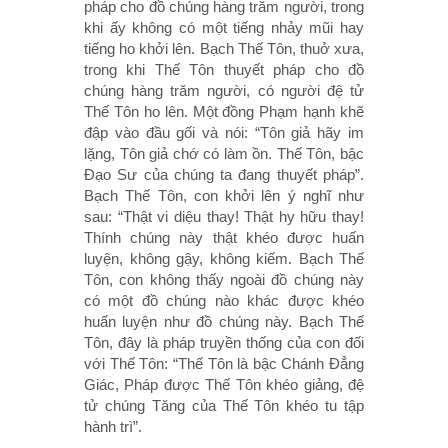
pháp cho đồ chúng hàng trăm người, trong
khi ấy không có một tiếng nhảy mũi hay
tiếng ho khởi lên. Bạch Thế Tôn, thuở xưa,
trong khi Thế Tôn thuyết pháp cho đồ
chúng hàng trăm người, có người đệ tử
Thế Tôn ho lên. Một đồng Phạm hạnh khẽ
đập vào đầu gối và nói: “Tôn giả hãy im
lặng, Tôn giả chớ có làm ồn. Thế Tôn, bậc
Ðạo Sư của chúng ta đang thuyết pháp”.
Bạch Thế Tôn, con khởi lên ý nghĩ như
sau: “Thật vi diệu thay! Thật hy hữu thay!
Thính chúng này thật khéo được huấn
luyện, không gậy, không kiếm. Bạch Thế
Tôn, con không thấy ngoài đồ chúng này
có một đồ chúng nào khác được khéo
huấn luyện như đồ chúng này. Bạch Thế
Tôn, đây là pháp truyền thống của con đối
với Thế Tôn: “Thế Tôn là bậc Chánh Ðẳng
Giác, Pháp được Thế Tôn khéo giảng, đệ
tử chúng Tăng của Thế Tôn khéo tu tập
hành trì”.