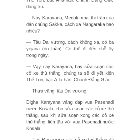
đang trú.
— Này Karayana, Medalumpa, thị trấn của
dân chúng Sakka, cách xa Nangaraka bao
nhiêu?
— Tâu Ðại vương, cách không xa, có ba
yojana (do tuần). Có thể đi đến chỗ ấy
trong ngày.
— Vậy này Karayana, hãy sửa soạn các
cỗ xe thù thắng, chúng ta sẽ đi yết kiến
Thế Tôn, bậc A-la-hán, Chánh Ðẳng Giác.
— Thưa vâng, tâu Ðại vương.
Digha Karayana vâng đáp vua Pasenadi
nước Kosala, cho sửa soạn các cỗ xe thù
thắng, sau khi sửa soạn xong các cỗ xe
thù thắng, liền tâu với vua Pasenadi nước
Kosala:
— Tâu Ðại vương các cỗ xe thù thắng đã