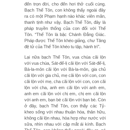
đến trọn đời, cho đến hơi thở cuối cùng.
Bạch Thế Tôn, con không thấy ngoài đây
ra có một Phạm hạnh nào khác viên mãn,
thanh tịnh như vậy. Bạch Thế Tôn, đây là
pháp truyền thống của con đối với Thế
Tôn. “Thế Tôn là bậc Chánh Ðẳng Giác.
Pháp được Thế Tôn khéo giảng, chư Tăng
đệ tử của Thế Tôn khéo tu tập, hành trì”.
Lại nữa bạch Thế Tôn, vua chúa cãi lộn
với vua chúa, Sát-đế-lị cãi lộn với Sát-đế-lị,
Bà-la-môn cãi lộn với Bà-la-môn, gia chủ
cãi lộn với gia chủ, mẹ cãi lộn với con, con
cãi lộn với mẹ, cha cãi lộn với con, con cãi
lộn với cha, anh em cãi lộn với anh em,
anh em cãi lộn với chị em, chị em cãi lộn
với anh em, bạn bè cãi lộn với bạn bè. Còn
ở đây, bạch Thế Tôn, con thấy các Tỷ-
kheo sống với nhau thuận hòa, thân hữu,
không cãi lộn nhau, hòa hợp như nước với
sữa, nhìn nhau với cặp mắt ái kính. Bạch