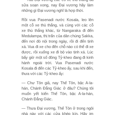
sửa soạn xong, nay Ðại vương hãy làm
những gì Ðại vương nghĩ là hợp thời.
Rồi vua Pasenadi nước Kosala, leo lên
một cỗ xe thù thắng, và cùng với các cỗ
xe thù thắng khác, từ Nangaraka đi đến
Medulampa, thị trấn của dân chúng Sakka,
đến nơi đó nội trong ngày, rồi đi đến tịnh
xá. Vua đi xe cho đến chỗ nào có thể đi xe
được, rồi xuống xe đi bộ vào tịnh xá. Lúc
bấy giờ một số đông Tỷ-kheo đang đi kinh
hành ngoài trời. Vua Pasenadi nước
Kosala đi đến các Tỷ-kheo ấy, sau khi đến,
thưa với các Tỷ-kheo ấy:
— Chư Tôn giả, nay Thế Tôn, bậc A-la-
hán, Chánh Ðẳng Giác ở đâu? Chúng tôi
muốn yết kiến Thế Tôn, bậc A-la-hán,
Chánh Ðẳng Giác.
— Thưa Ðại vương, Thế Tôn ở trong ngôi
nhà này với các cửa khép kín. Hãy im