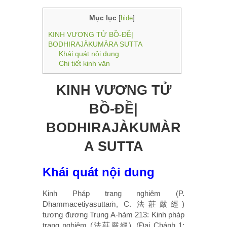
Mục lục
[
hide
]
KINH VƯƠNG TỬ BỒ-ĐỀ|
BODHIRAJÀKUMÀRA SUTTA
Khái quát nội dung
Chi tiết kinh văn
KINH VƯƠNG TỬ
BỒ-ĐỀ|
BODHIRAJÀKUMÀR
A SUTTA
Khái quát nội dung
Kinh Pháp trang nghiêm (P.
Dhammacetiyasuttaṁ, C. 法莊嚴經)
tương đương Trung A-hàm 213: Kinh pháp
trang nghiêm (法莊嚴經), (Đại Chánh 1: