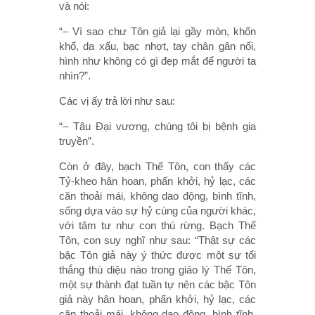
và nói:
“– Vì sao chư Tôn giả lại gầy mòn, khốn
khổ, da xấu, bạc nhợt, tay chân gân nổi,
hình như không có gì đẹp mắt để người ta
nhìn?”.
Các vị ấy trả lời như sau:
“– Tâu Ðại vương, chúng tôi bị bệnh gia
truyền”.
Còn ở đây, bạch Thế Tôn, con thấy các
Tỷ-kheo hân hoan, phấn khởi, hỷ lạc, các
căn thoải mái, không dao động, bình tĩnh,
sống dựa vào sự hỷ cúng của người khác,
với tâm tư như con thú rừng. Bạch Thế
Tôn, con suy nghĩ như sau: “Thật sự các
bậc Tôn giả này ý thức được một sự tối
thắng thù diệu nào trong giáo lý Thế Tôn,
một sự thành đạt tuần tự nên các bậc Tôn
giả này hân hoan, phấn khởi, hỷ lạc, các
căn thoải mái, không dao động, bình tĩnh,