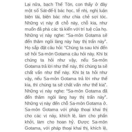
Lại nữa, bạch Thế Tôn, con thấy ở đây
một số Sát-đế-lị bác học, tế nhị, nghị luận
biện tài, biện bác như chia chẻ sợi tóc.
Những vị này đi chỗ này, chỗ kia, như
muốn đả phá các tà kiến với trí tuệ của họ.
Những vị này nghe: “Sa-môn Gotama sẽ
đến thăm ngôi làng này hay thị trấn này”.
Họ sắp đặt câu hỏi: “Chúng ta sau khi đến
sẽ hỏi Sa-môn Gotama câu hỏi này. Khi bị
chúng ta hỏi như vậy, nếu Sa-môn
Gotama trả lời như thế này, thì chúng ta sẽ
chất vấn như thế này. Khi bị ta hỏi như
vậy, nếu Sa-môn Gotama trả lời như thế
kia, thì chúng ta sẽ chất vấn như thế kia”.
Những vị này nghe: “Sa-môn Gotama đã
đến thăm ngôi làng hay thị trấn này”.
Những vị này đến chỗ Sa-môn Gotama ở.
Sa-môn Gotama với pháp thoại khai thị
cho các vị này, khích lệ, làm cho phấn
khởi, làm cho hoan hỷ. Ðược Sa-môn
Gotama, với pháp thoại khai thị, khích lệ,