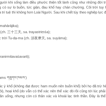
gười khi sống làm điều phước thiện tốt lành cũng như những đời t
ng có sự lo buồn, tức giận, đau khổ hay chán chường. Cõi trời t
í tuệ thì không hơn Loài Người. Sau khi chết tùy theo nghiệp lực đ
mahārājika);
a (zh. 三十三天, sa. trayastriṃśa);
c trời Tu-dạ-ma (zh. 須夜摩天, sa. suyāma);
anirmitavaśavarti);
khams གཟུགས་ཁམས་)
 tác ý khổ (không đạt được ham muốn nên buồn khổ) bởi họ đã trừ h
), hoại khổ (do vẫn có thể xác nên thể xác đó rồi cũng tới lúc phả
 uống, nhưng còn có thân xác và khoái lạc tinh thần. Đây là thế 