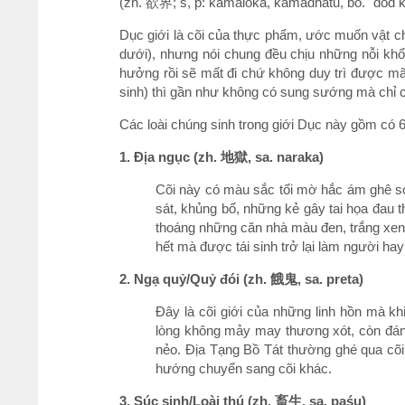
(zh. 欲界; s, p: kāmaloka, kāmadhātu, bo. `dod 
Dục giới là cõi của thực phẩm, ước muốn vật ch
dưới), nhưng nói chung đều chịu những nỗi khổ:
hưởng rồi sẽ mất đi chứ không duy trì được mã
sinh) thì gần như không có sung sướng mà chỉ 
Các loài chúng sinh trong giới Dục này gồm có 
1. Địa ngục (zh. 地獄, sa. naraka)
Cõi này có màu sắc tối mờ hắc ám ghê sợ
sát, khủng bố, những kẻ gây tai họa đau t
thoáng những căn nhà màu đen, trắng xen k
hết mà được tái sinh trở lại làm người hay
2. Ngạ quỷ/Quỷ đói (zh. 餓鬼, sa. preta)
Đây là cõi giới của những linh hồn mà k
lòng không mảy may thương xót, còn đánh
nẻo. Địa Tạng Bồ Tát thường ghé qua cõi 
hướng chuyển sang cõi khác.
3. Súc sinh/Loài thú (zh. 畜生, sa. paśu)