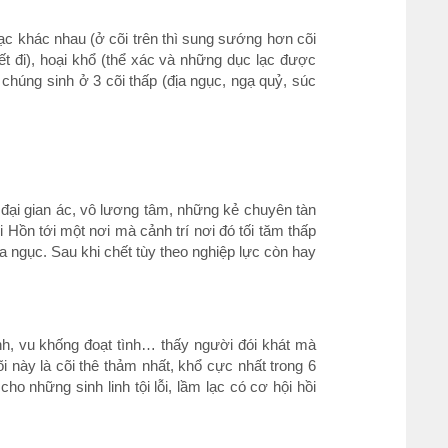
ạc khác nhau (ở cõi trên thì sung sướng hơn cõi
ết đi), hoại khổ (thể xác và những dục lạc được
húng sinh ở 3 cõi thấp (địa ngục, ngạ quỷ, súc
đại gian ác, vô lương tâm, những kẻ chuyên tàn
 Hồn tới một nơi mà cảnh trí nơi đó tối tăm thấp
a ngục. Sau khi chết tùy theo nghiệp lực còn hay
nh, vu khống đoạt tình… thấy người đói khát mà
này là cõi thê thảm nhất, khổ cực nhất trong 6
 những sinh linh tội lỗi, lầm lạc có cơ hội hồi