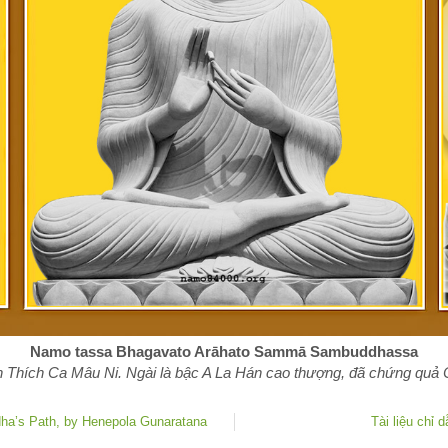
Namo tassa Bhagavato Arāhato Sammā Sambuddhassa
 Thích Ca Mâu Ni. Ngài là bậc A La Hán cao thượng, đã chứng quả Ch
dha’s Path, by Henepola Gunaratana
Tài liệu chỉ