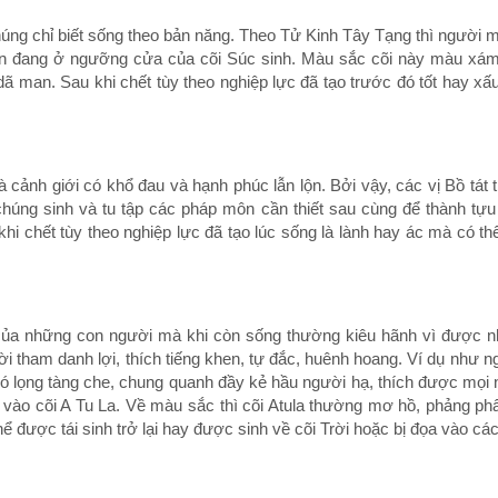
chúng chỉ biết sống theo bản năng. Theo Tử Kinh Tây Tạng thì người
à hồn đang ở ngưỡng cửa của cõi Súc sinh. Màu sắc cõi này màu xá
 dã man. Sau khi chết tùy theo nghiệp lực đã tạo trước đó tốt hay xấ
là cảnh giới có khổ đau và hạnh phúc lẫn lộn. Bởi vậy, các vị Bồ tát
chúng sinh và tu tập các pháp môn cần thiết sau cùng để thành tự
 chết tùy theo nghiệp lực đã tạo lúc sống là lành hay ác mà có thể 
 của những con người mà khi còn sống thường kiêu hãnh vì được nh
gười tham danh lợi, thích tiếng khen, tự đắc, huênh hoang. Ví dụ như
 có lọng tàng che, chung quanh đầy kẻ hầu người hạ, thích được mọi
 vào cõi A Tu La. Về màu sắc thì cõi Atula thường mơ hồ, phảng phấ
hể được tái sinh trở lại hay được sinh về cõi Trời hoặc bị đọa vào các