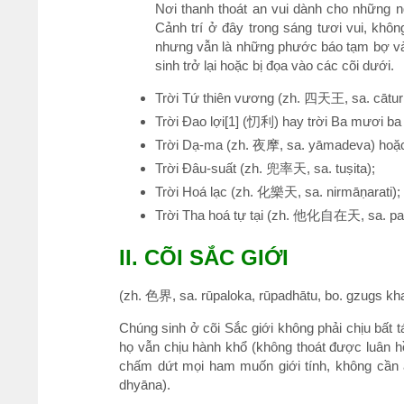
Nơi thanh thoát an vui dành cho những n
Cảnh trí ở đây trong sáng tươi vui, khô
nhưng vẫn là những phước báo tạm bợ và tr
sinh trở lại hoặc bị đọa vào các cõi dưới.
Trời Tứ thiên vương (zh. 四天王, sa. cātur
Trời Đao lợi[1] (忉利) hay trời Ba mươi b
Trời Dạ-ma (zh. 夜摩, sa. yāmadeva) hoặ
Trời Đâu-suất (zh. 兜率天, sa. tuṣita);
Trời Hoá lạc (zh. 化樂天, sa. nirmāṇarati);
Trời Tha hoá tự tại (zh. 他化自在天, sa. par
II. CÕI SẮC GIỚI
(zh. 色界, sa. rūpaloka, rūpadhātu, bo. gzugs 
Chúng sinh ở cõi Sắc giới không phải chịu bất
họ vẫn chịu hành khổ (không thoát được luân hồi
chấm dứt mọi ham muốn giới tính, không cần ăn
dhyāna).