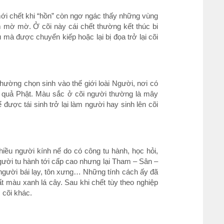
 mới chết khi “hồn” còn ngơ ngác thấy những vùng
m mờ mờ. Ở cõi này cái chết thường kết thúc bi
u mà được chuyển kiếp hoặc lại bị đọa trở lại cõi
 thường chọn sinh vào thế giới loài Người, nơi có
u quả Phật. Màu sắc ở cõi người thường là mây
được tái sinh trở lại làm người hay sinh lên cõi
iều người kính nể do có công tu hành, học hỏi,
 người tu hành tới cấp cao nhưng lại Tham – Sân –
 người bái lạy, tôn xưng… Những tính cách ấy đã
t màu xanh lá cây. Sau khi chết tùy theo nghiệp
 cõi khác.