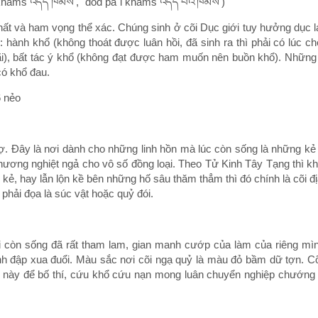
khams འདོད་ཁམས་, `dod pa`i khams འདོད་པའི་ཁམས་)
ất và ham vọng thể xác. Chúng sinh ở cõi Dục giới tuy hưởng dục l
 hành khổ (không thoát được luân hồi, đã sinh ra thì phải có lúc ch
i), bất tác ý khổ (không đạt được ham muốn nên buồn khổ). Những c
có khổ đau.
6 nẻo
. Đây là nơi dành cho những linh hồn mà lúc còn sống là những kẻ 
hương nghiệt ngả cho vô số đồng loại. Theo Tử Kinh Tây Tạng thì khi
ẻ, hay lẫn lộn kề bên những hố sâu thăm thẳm thì đó chính là cõi đị
 phải đọa là súc vật hoặc quỷ đói.
hi còn sống đã rất tham lam, gian manh cướp của làm của riêng mì
 đập xua đuổi. Màu sắc nơi cõi ngạ quỷ là màu đỏ bầm dữ tợn. Cõi 
này để bố thí, cứu khổ cứu nạn mong luân chuyển nghiệp chướng cho