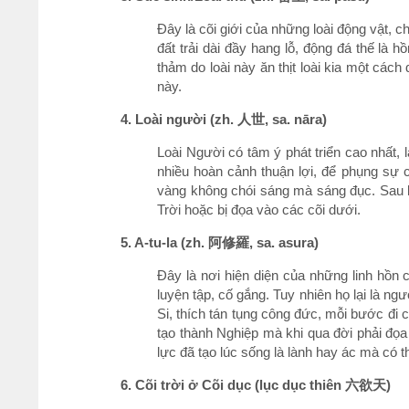
Đây là cõi giới của những loài động vật, 
đất trải dài đầy hang lỗ, động đá thế l
thảm do loài này ăn thịt loài kia một cách
này.
4. Loài người (zh. 人世, sa. nāra)
Loài Người có tâm ý phát triển cao nhất, 
nhiều hoàn cảnh thuận lợi, để phụng sự 
vàng không chói sáng mà sáng đục. Sau khi
Trời hoặc bị đọa vào các cõi dưới.
5. A-tu-la (zh. 阿修羅, sa. asura)
Đây là nơi hiện diện của những linh hồn
luyện tập, cố gắng. Tuy nhiên họ lại là n
Si, thích tán tụng công đức, mỗi bước đi
tạo thành Nghiệp mà khi qua đời phải đọa
lực đã tạo lúc sống là lành hay ác mà có t
6. Cõi trời ở Cõi dục (lục dục thiên 六欲天)